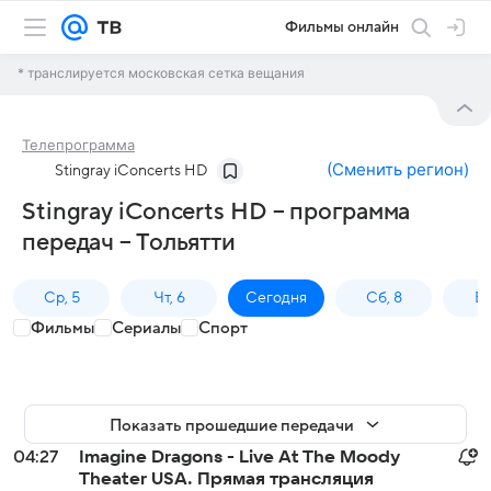
Фильмы онлайн
* транслируется московская сетка вещания
Телепрограмма
(
Сменить регион
)
Stingray iConcerts HD
Stingray iConcerts HD – программа
передач – Тольятти
Ср, 5
Чт, 6
Сегодня
Сб, 8
Вс
Фильмы
Сериалы
Спорт
Показать прошедшие передачи
04:27
Imagine Dragons - Live At The Moody
Theater USA. Прямая трансляция