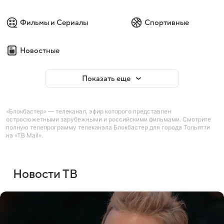
Фильмы и Сериалы
Спортивные
Новостные
Показать еще
«Блокбастер» — телеканал, эфир которого представлен
остросюжетными зарубежными и российскими фильмами. Смотрите
полную телепрограмму телеканала Блокбастер для города Тольятти
на «ТВ Mail».
Новости ТВ