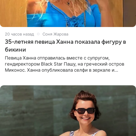
20 часов назад
Соня Жарова
35-летняя певица Ханна показала фигуру в
бикини
Певица Ханна отправилась вместе с супругом,
гендиректором Black Star Пашу, на греческий остров
Миконос. Ханна опубликовала селфи в зеркале и
призналась, что сейчас особенно довольна собой. По
словам певицы, она