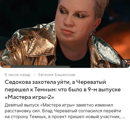
9 часов назад
Евгения Башинская
Седокова захотела уйти, а Череватый
перешел к Темным: что было в 9-м выпуске
«Мастера игры-2»
Девятый выпуск «Мастера игры» заметно изменил
расстановку сил. Влад Череватый согласился перейти
на сторону Темных, в проект пришел новый участник, а
Курбан Омаров и Анна Седокова оказались под таким
давлением.