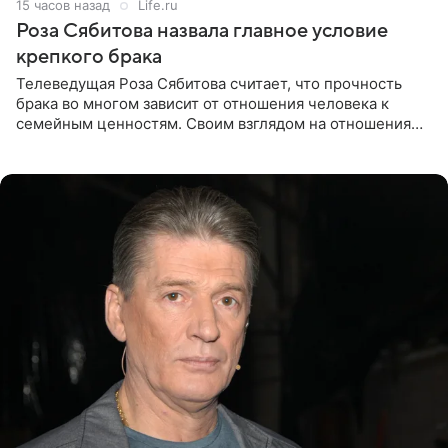
15 часов назад
Life.ru
Роза Сябитова назвала главное условие
крепкого брака
Телеведущая Роза Сябитова считает, что прочность
брака во многом зависит от отношения человека к
семейным ценностям. Своим взглядом на отношения
телеведущая поделилась с корреспондентом Пятого
канала на