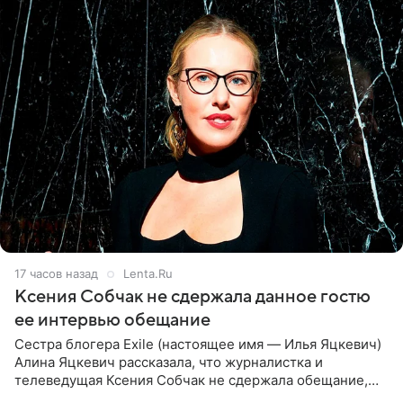
17 часов назад
Lenta.Ru
Ксения Собчак не сдержала данное гостю
ее интервью обещание
Сестра блогера Exile (настоящее имя — Илья Яцкевич)
Алина Яцкевич рассказала, что журналистка и
телеведущая Ксения Собчак не сдержала обещание,
которое дала ему во время интервью с ним. Об этом она