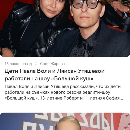
16 часов назад
Соня Жарова
Дети Павла Воли и Ляйсан Утяшевой
работали на шоу «Большой куш»
Павел Воля и Ляйсан Утяшева рассказали, что их дети
работали на съемках нового сезона реалити-шоу
«Большой куш». 13-летние Роберт и 11-летняя София
отправились вместе с родителями в Таиланд и успели
поработать