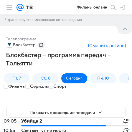
Фильмы онлайн
* транслируется московская сетка вещания
Телепрограмма
Блокбастер
(
Сменить регион
)
Блокбастер – программа передач –
Тольятти
Пт, 7
Сб, 8
Сегодня
Пн, 10
Вт,
Фильмы
Сериалы
Спорт
Показать прошедшие передачи
09:05
Убийца 2
10:55
Святым тут не место