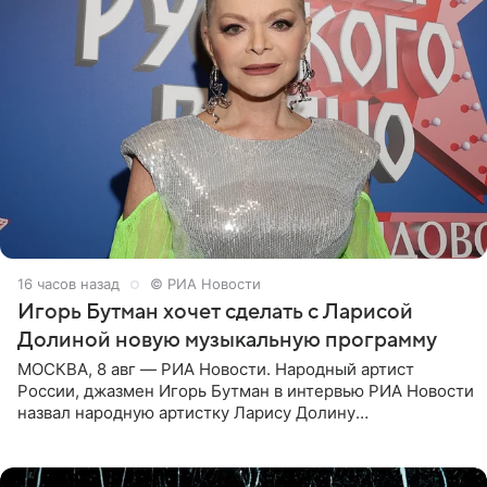
16 часов назад
© РИА Новости
Игорь Бутман хочет сделать с Ларисой
Долиной новую музыкальную программу
МОСКВА, 8 авг — РИА Новости. Народный артист
России, джазмен Игорь Бутман в интервью РИА Новости
назвал народную артистку Ларису Долину
великолепной певицей и рассказал о желании сделать с
ней новую совместную