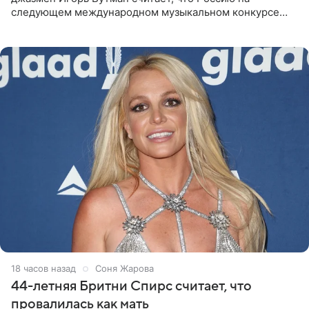
следующем международном музыкальном конкурсе
«Интервидение» могла бы представить молодая певица
Варвара Убель, так
18 часов назад
Соня Жарова
44-летняя Бритни Спирс считает, что
провалилась как мать