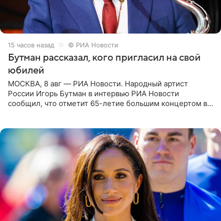
15 часов назад
© РИА Новости
Бутман рассказал, кого пригласил на свой
юбилей
МОСКВА, 8 авг — РИА Новости. Народный артист
России Игорь Бутман в интервью РИА Новости
сообщил, что отметит 65-летие большим концертом в
Кремлевском дворце, а вместе с ним на сцену выйдут
его друзья —