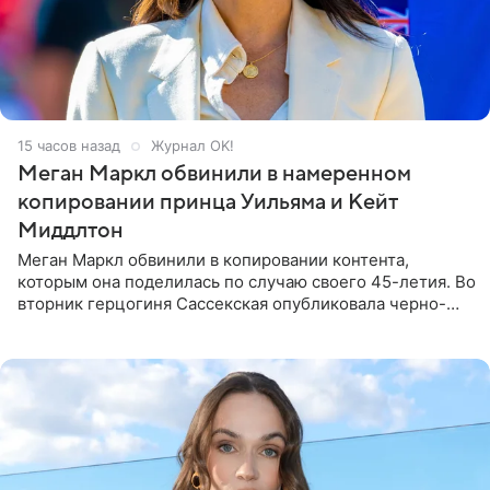
15 часов назад
Журнал OK!
Меган Маркл обвинили в намеренном
копировании принца Уильяма и Кейт
Миддлтон
Меган Маркл обвинили в копировании контента,
которым она поделилась по случаю своего 45-летия. Во
вторник герцогиня Сассекская опубликовала черно-
белую фотографию, на которой она прыгает в бассейн с
воздушными