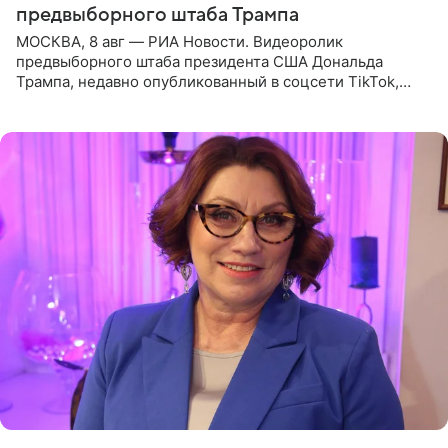
предвыборного штаба Трампа
МОСКВА, 8 авг — РИА Новости. Видеоролик
предвыборного штаба президента США Дональда
Трампа, недавно опубликованный в соцсети TikTok,
остался без звуковой дорожки в виде песни August
(«Август») американской