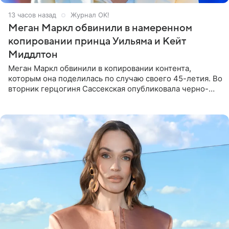
13 часов назад
Журнал OK!
Меган Маркл обвинили в намеренном
копировании принца Уильяма и Кейт
Миддлтон
Меган Маркл обвинили в копировании контента,
которым она поделилась по случаю своего 45-летия. Во
вторник герцогиня Сассекская опубликовала черно-
белую фотографию, на которой она прыгает в бассейн с
воздушными