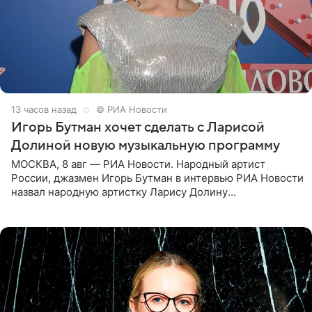
13 часов назад
© РИА Новости
Игорь Бутман хочет сделать с Ларисой
Долиной новую музыкальную программу
МОСКВА, 8 авг — РИА Новости. Народный артист
России, джазмен Игорь Бутман в интервью РИА Новости
назвал народную артистку Ларису Долину
великолепной певицей и рассказал о желании сделать с
ней новую совместную