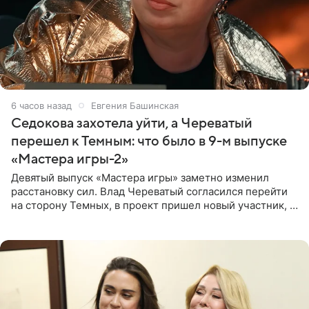
6 часов назад
Евгения Башинская
Седокова захотела уйти, а Череватый
перешел к Темным: что было в 9-м выпуске
«Мастера игры-2»
Девятый выпуск «Мастера игры» заметно изменил
расстановку сил. Влад Череватый согласился перейти
на сторону Темных, в проект пришел новый участник, а
Курбан Омаров и Анна Седокова оказались под таким
давлением.