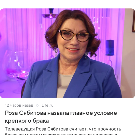
(«Август») американской
12 часов назад
Life.ru
Роза Сябитова назвала главное условие
крепкого брака
Телеведущая Роза Сябитова считает, что прочность
брака во многом зависит от отношения человека к