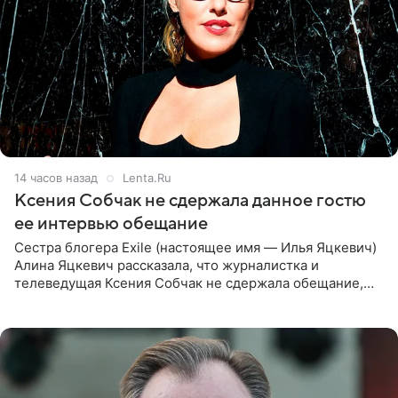
14 часов назад
Lenta.Ru
Ксения Собчак не сдержала данное гостю
ее интервью обещание
Сестра блогера Exile (настоящее имя — Илья Яцкевич)
Алина Яцкевич рассказала, что журналистка и
телеведущая Ксения Собчак не сдержала обещание,
которое дала ему во время интервью с ним. Об этом она
заявила в