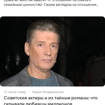
семейным ценностям. Своим взглядом на отношения
телеведущая поделилась с корреспондентом Пятого
канала на
12 часов назад
Мария Владимирова
Советские актеры и их тайные романы: что
скрывали любимцы миллионов