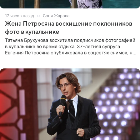
17 часов назад
Соня Жарова
Жена Петросяна восхищение поклонников
фото в купальнике
Татьяна Брухунова восхитила подписчиков фотографией
в купальнике во время отдыха. 37-летняя супруга
Евгения Петросяна опубликовала в соцсетях снимок, на
котором позирует у бассейна в белоснежном монокини
с