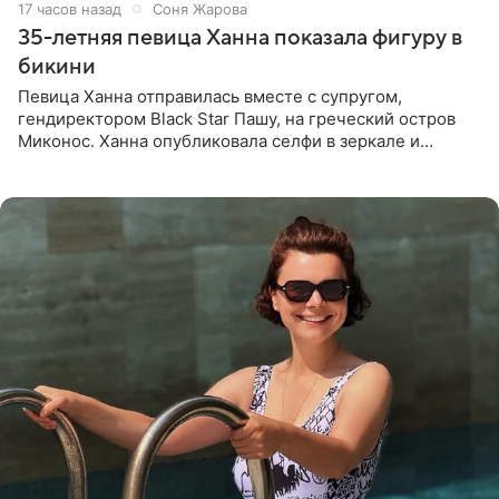
17 часов назад
Соня Жарова
35-летняя певица Ханна показала фигуру в
бикини
Певица Ханна отправилась вместе с супругом,
гендиректором Black Star Пашу, на греческий остров
Миконос. Ханна опубликовала селфи в зеркале и
призналась, что сейчас особенно довольна собой. По
словам певицы, она