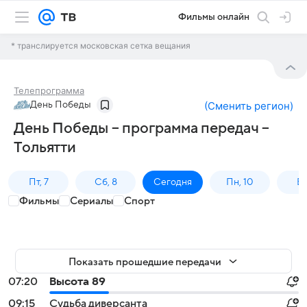
Фильмы онлайн
* транслируется московская сетка вещания
Телепрограмма
День Победы
(
Сменить регион
)
День Победы – программа передач –
Тольятти
Пт, 7
Сб, 8
Сегодня
Пн, 10
Вт,
Фильмы
Сериалы
Спорт
Показать прошедшие передачи
07:20
Высота 89
09:15
Судьба диверсанта