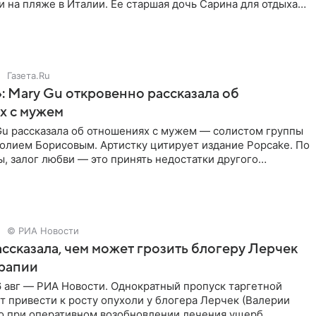
 на пляже в Италии. Ее старшая дочь Сарина для отдыха
о
Газета.Ru
: Mary Gu откровенно рассказала об
х с мужем
Gu рассказала об отношениях с мужем — солистом группы
олием Борисовым. Артистку цитирует издание Popcake. По
, залог любви — это принять недостатки другого
кже
© РИА Новости
ссказала, чем может грозить блогеру Лерчек
ерапии
 авг — РИА Новости. Однократный пропуск таргетной
 привести к росту опухоли у блогера Лерчек (Валерии
но при оперативном возобновлении лечения ущерб