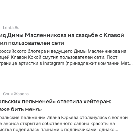
ва стал
Lenta.Ru
д Димы Масленникова на свадьбе с Клавой
ил пользователей сети
российского блогера и ведущего Димы Масленникова на
ицей Клавой Кокой смутил пользователей сети. Пост
транице артистки в Instagram (принадлежит компании Meta,
Соня Жарова
альских пельменей» ответила хейтерам:
аже бить меня»
ральские пельмени» Илана Юрьева столкнулась с волной
е анонса открытия собственного салона красоты на
истка поделилась планами с подписчиками, однако