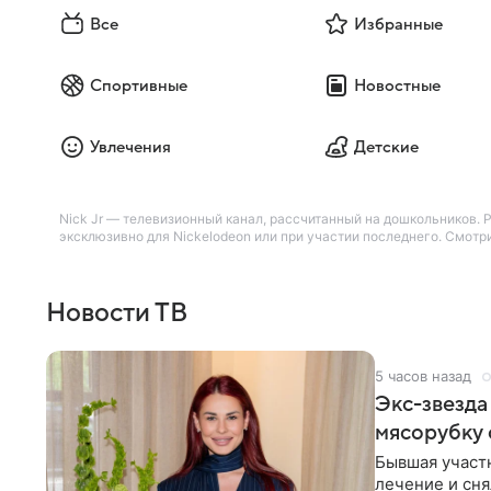
Все
Избранные
Спортивные
Новостные
Увлечения
Детские
Nick Jr — телевизионный канал, рассчитанный на дошкольников.
эксклюзивно для Nickelodeon или при участии последнего. Смотри
Новости ТВ
5 часов назад
Экс-звезда
мясорубку 
Бывшая участ
лечение и сня