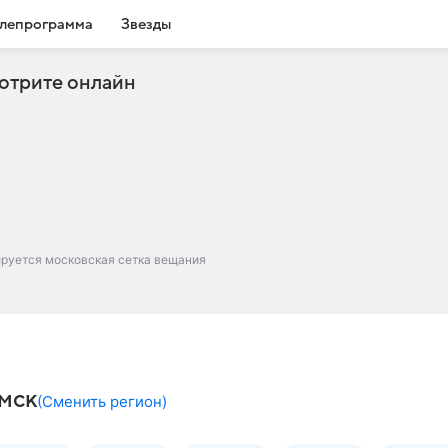
лепрограмма
Звезды
отрите онлайн
ируется московская сетка вещания
омск
(
Сменить регион
)