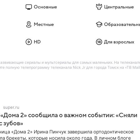
Основные
Центральные
Местные
Образовательн
HD
Для взрослых
 Развивающие сериалы и мультсериалы для самых маленьких. На телеканал
те полную телепрограмму телеканала Nick Jr для города Томск на «ТВ Mail
super.ru
 «Дома 2» сообщила о важном событии: «Сняли
с зубов»
ница «Дома 2» Ирина Пинчук завершила ортодонтическое
ла брекеты, которые носила около года. В личном блоге