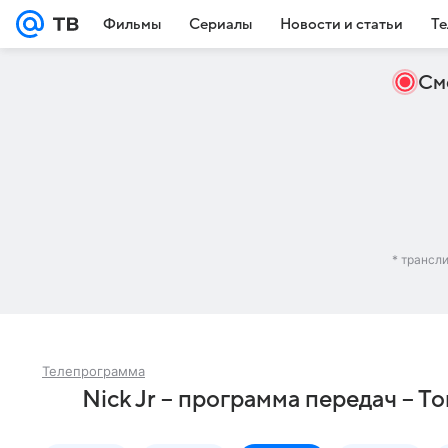
Фильмы
Сериалы
Новости и статьи
Те
См
* трансл
Телепрограмма
Nick Jr – программа передач – Т