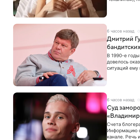
здоровью не к
6 часов назад
Дмитрий Гу
бандитских
В 1990-е год
довелось оказ
ситуаций ему 
однако он
6 часов назад
Суд заморо
«Владимир
Счета блогер
Информацию о
канале. Речь 