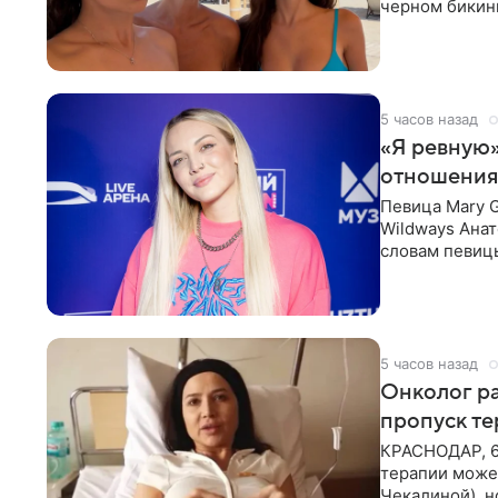
черном бикини
выбрала банд
5 часов назад
«Я ревную»
отношения
Певица Mary 
Wildways Анат
словам певицы
человека. Та
5 часов назад
Онколог ра
пропуск т
КРАСНОДАР, 6
терапии может
Чекалиной), 