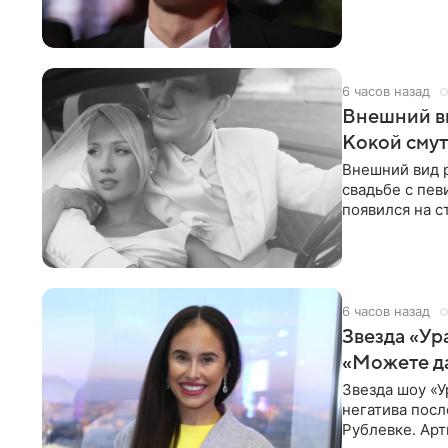
разбирательст
6 часов назад
Внешний ви
Кокой смут
Внешний вид 
свадьбе с пев
появился на с
признанной
6 часов назад
Звезда «Ур
«Можете д
Звезда шоу «У
негатива посл
Рублевке. Арт