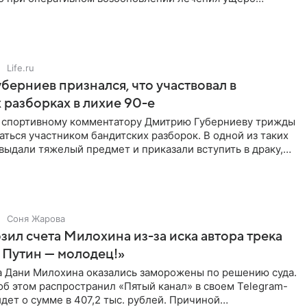
ритичен,
Life.ru
берниев признался, что участвовал в
 разборках в лихие 90-е
ы спортивному комментатору Дмитрию Губерниеву трижды
аться участником бандитских разборок. В одной из таких
выдали тяжелый предмет и приказали вступить в драку,
Соня Жарова
зил счета Милохина из-за иска автора трека
 Путин — молодец!»
а Дани Милохина оказались заморожены по решению суда.
б этом распространил «Пятый канал» в своем Telegram-
идет о сумме в 407,2 тыс. рублей. Причиной