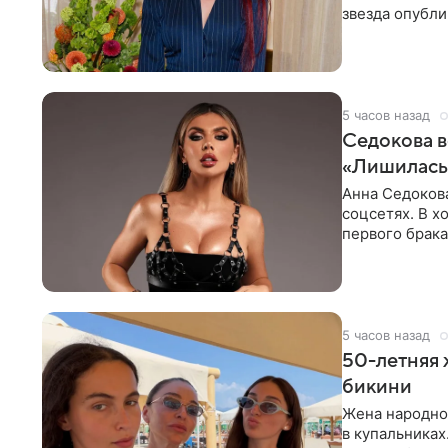
звезда опубли
процесс снят
5 часов назад
Седокова в
«Лишилась 
Анна Седокова
соцсетях. В х
первого брака
ответственнос
5 часов назад
50-летняя 
бикини
Жена народно
в купальниках