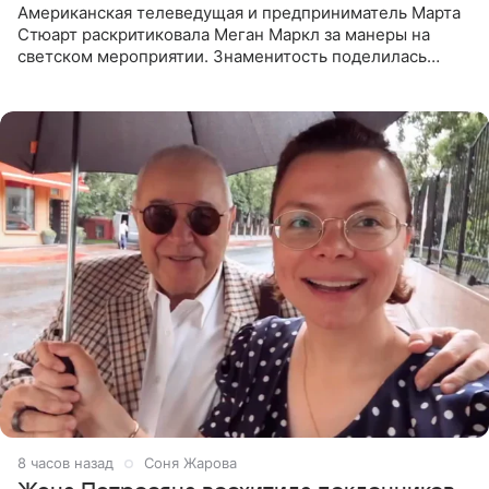
Американская телеведущая и предприниматель Марта
Стюарт раскритиковала Меган Маркл за манеры на
светском мероприятии. Знаменитость поделилась
деталями личной встречи с герцогиней Сассекской,
пишет PageSix. По
8 часов назад
Соня Жарова