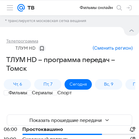
Фильмы онлайн
* транслируется московская сетка вещания
Телепрограмма
(
Сменить регион
)
ТЛУМ HD
ТЛУМ HD – программа передач –
Томск
Чт, 6
Пт, 7
Сегодня
Вс, 9
Пн,
Фильмы
Сериалы
Спорт
Показать прошедшие передачи
06:00
Простоквашино