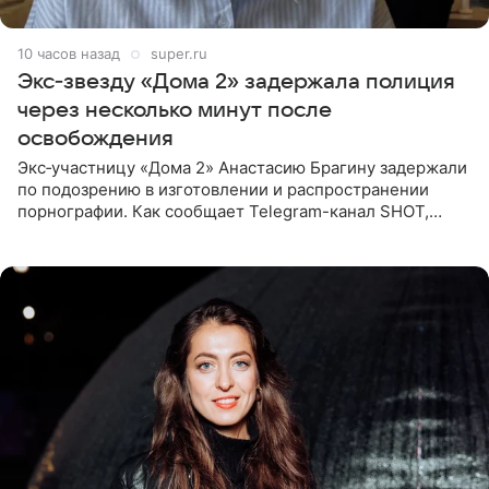
10 часов назад
super.ru
Экс‑звезду «Дома 2» задержала полиция
через несколько минут после
освобождения
Экс‑участницу «Дома 2» Анастасию Брагину задержали
по подозрению в изготовлении и распространении
порнографии. Как сообщает Telegram-канал SHOT,
девушка может оказаться в СИЗО. Следствие
ходатайствует об