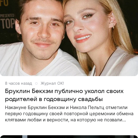
8 часов назад
Журнал OK!
Бруклин Бекхэм публично уколол своих
родителей в годовщину свадьбы
Накануне Бруклин Бекхэм и Никола Пельтц отметили
первую годовщину своей повторной церемонии обмена
клятвами любви и верности, на которую не позвали
никого из клана Бекхэм. По словам инсайдеров, пара
считает это