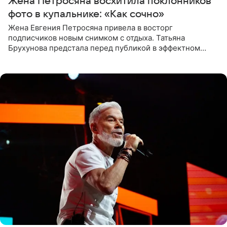
Жена Петросяна восхитила поклонников
фото в купальнике: «Как сочно»
Жена Евгения Петросяна привела в восторг
подписчиков новым снимком с отдыха. Татьяна
Брухунова предстала перед публикой в эффектном
черно-сиреневом монокини, позируя прямо в бассейне.
«Ох, как сочно», «Татьяна,