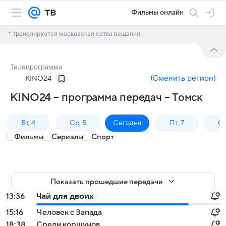
Фильмы онлайн
* транслируется московская сетка вещания
Телепрограмма
(
Сменить регион
)
KINO24
KINO24 – программа передач – Томск
Вт, 4
Ср, 5
Сегодня
Пт, 7
Сб
Фильмы
Сериалы
Спорт
Показать прошедшие передачи
13:36
Чай для двоих
15:16
Человек с Запада
18:38
Среди коршунов