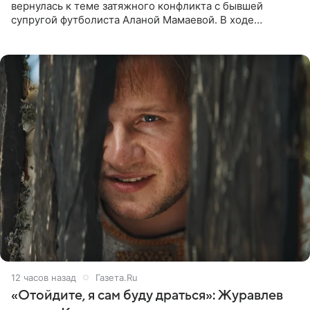
вернулась к теме затяжного конфликта с бывшей
супругой футболиста Аланой Мамаевой. В ходе
общения с аудиторией один из пользователей
признался, что раньше судил о
12 часов назад
Газета.Ru
«Отойдите, я сам буду драться»: Журавлев