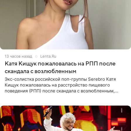
13 часов назад
Lenta.Ru
Катя Кищук пожаловалась на РПП после
скандала с возлюбленным
Экс-солистка российской поп-группы Serebro Катя
Кищук пожаловалась на расстройство пищевого
поведения (РПП) после скандала с возлюбленным,
популярным рэпером 9mice (настоящее имя — Сергей
Дмитриев).