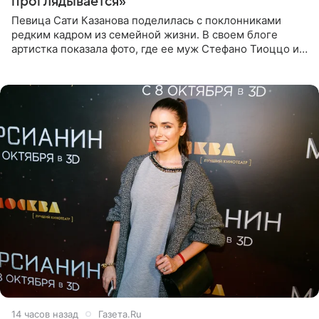
проглядывается»
Певица Сати Казанова поделилась с поклонниками
редким кадром из семейной жизни. В своем блоге
артистка показала фото, где ее муж Стефано Тиоццо и
их маленькая дочь спят рядом. На снимке отец и
малышка лежат в
14 часов назад
Газета.Ru