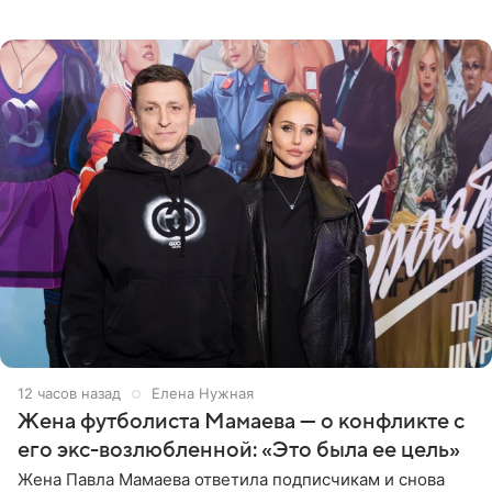
фото в ярком бикини, позируя на пирсе во время отпуска
в Турции,
12 часов назад
Елена Нужная
Жена футболиста Мамаева — о конфликте с
его экс-возлюбленной: «Это была ее цель»
Жена Павла Мамаева ответила подписчикам и снова