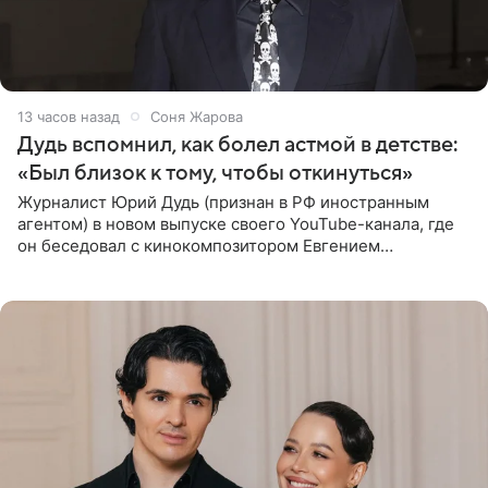
13 часов назад
Соня Жарова
Дудь вспомнил, как болел астмой в детстве:
«Был близок к тому, чтобы откинуться»
Журналист Юрий Дудь (признан в РФ иностранным
агентом) в новом выпуске своего YouTube-канала, где
он беседовал с кинокомпозитором Евгением
Гальпериным, поделился личной историей о борьбе с
бронхиальной астмой в