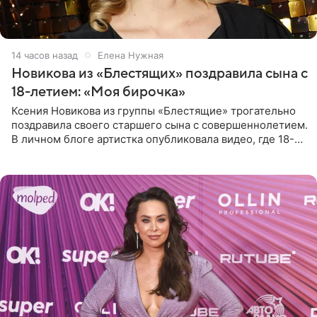
14 часов назад
Елена Нужная
Новикова из «Блестящих» поздравила сына с
18-летием: «Моя бирочка»
Ксения Новикова из группы «Блестящие» трогательно
поздравила своего старшего сына с совершеннолетием.
В личном блоге артистка опубликовала видео, где 18-
летний Мирон легко подхватил маму на руки и закружил
во