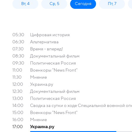
Вт, 4
Ср, 5
Сегодня
Пт, 7
05:30
Цифровая история
06:30
Альтернатива
07:30
Время - вперед!
08:30
Документальный фильм
09:30
Политическая Россия
11:00
Военкоры "News Front"
11:30
Мнение
12:00
Украина.ру
12:30
Документальный фильм
13:00
Политическая Россия
14:00
Сводка за сутки о ходе Специальной военной о
15:00
Военкоры "News Front"
16:00
Мнение
17:00
Украина.ру