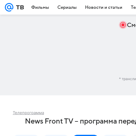
Фильмы
Сериалы
Новости и статьи
Те
См
* трансл
Телепрограмма
News Front TV – программа пере