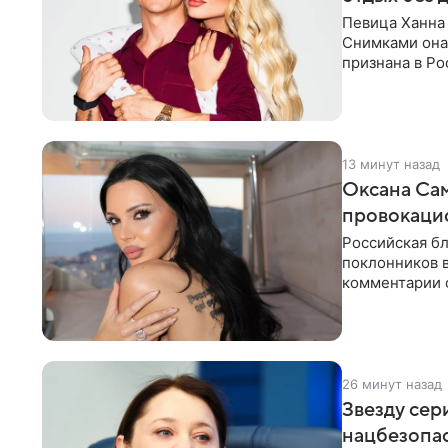
Певица Ханна 
Снимками она 
признана в Ро
серию снимко
13 минут назад
Оксана Са
провокаци
Российская б
поклонников 
комментарии о
компании Met
26 минут назад
Звезду сер
нацбезопас