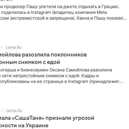
и продюсер Пашу улетели на джете отдыхать в Грецию.
поделилась в Instagram (владелец компания Meta
ссии экстремистской и запрещена). Ханна и Пашу показали
в,
Lenta.Ru
мойлова разозлила поклонников
онным снимком с едой
логерша и бизнесвумен Оксана Самойлова разозлила
в сети непристойным снимком с едой. Кадры и
публикованы на ее странице в Instagram (принадлежит
a, признанной
Lenta.Ru
иала «СашаТаня» признали угрозой
ности на Украине