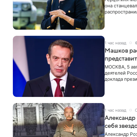
она станцева
распространил
Монтесито им
1 час назад
Машков рас
представит
МОСКВА, 5 ав
деятелей Рос
доклада през
открытию нов
1 час назад
Александр 
себя звезд
Александр Ро