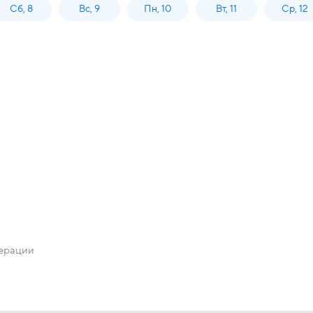
Сб, 8
Вс, 9
Пн, 10
Вт, 11
Ср, 12
перации