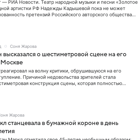
г — РИА Новости. Театр народной музыки и песни «Золотое
дной артистки РФ Надежды Кадышевой пока не может
нованность претензий Российского авторского общества
д
Соня Жарова
 высказался о шестиметровой сцене на его
 Москве
реагировал на волну критики, обрушившуюся на его
тупление. Причиной недовольства зрителей стала
стиметровая конструкция сцены, которая полностью
ор артиста для
Соня Жарова
л станцевала в бумажной короне в день
летия
ган Маркл отметила свое 45-летие необычным образом: