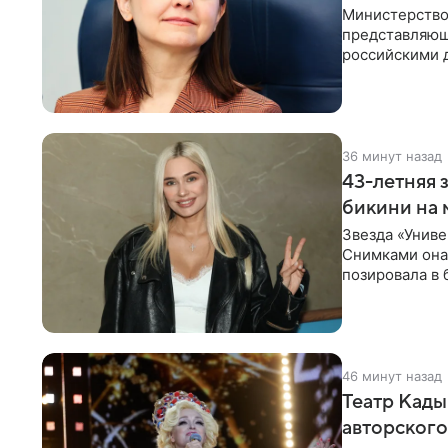
Министерство
представляющ
российскими 
Рубцова, изве
36 минут назад
43-летняя 
бикини на 
Звезда «Униве
Снимками она 
позировала в
Рудова
46 минут назад
Театр Кады
авторского