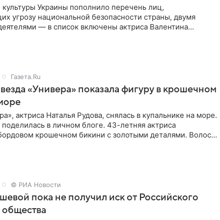
 культуры Украины пополнило перечень лиц,
их угрозу национальной безопасности страны, двумя
деятелями — в список включены актриса Валентина
стная зрителям по
Газета.Ru
звезда «Универа» показала фигуру в крошечном
море
ра», актриса Наталья Рудова, снялась в купальнике на море.
поделилась в личном блоге. 43-летняя актриса
 бордовом крошечном бикини с золотыми деталями. Волосы
© РИА Новости
шевой пока не получил иск от Российского
 общества