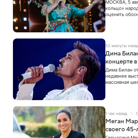
МОСКВА, 5 ав
кольцо» наро
оценить обос
по поводу
52 минуты наза
Дима Билан
концерте в
Дима Билан от
недавнее выс
массивная ше
перекрыла обз
1 час назад
Меган Марк
своего 45-
Герцогиня Ме