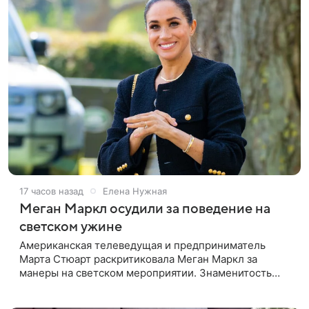
17 часов назад
Елена Нужная
Меган Маркл осудили за поведение на
светском ужине
Американская телеведущая и предприниматель
Марта Стюарт раскритиковала Меган Маркл за
манеры на светском мероприятии. Знаменитость
поделилась деталями личной встречи с герцогиней
Сассекской, пишет PageSix. По