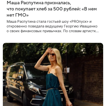
Маша Распутина призналась,
что покупает хлеб за 500 рублей: «В нем
нет ГМО»
Маша Распутина стала гостьей шоу «PROпуск» и
откровенно поведала ведущему Георгию Иващенко
о своих финансовых привычках. По словам артистки,
она давно перестала следить за тратами и может
позволить себе жить,