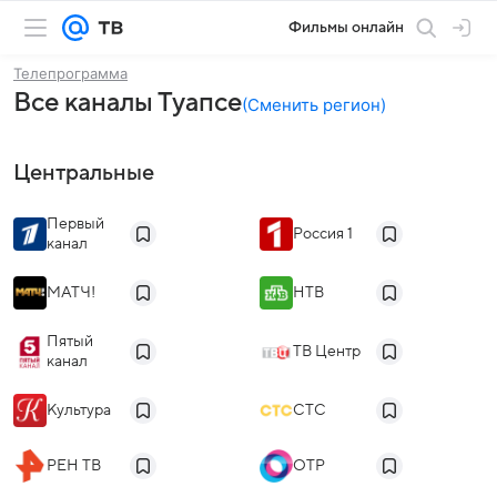
Фильмы онлайн
Телепрограмма
Все каналы Туапсе
(
Сменить регион
)
Центральные
Первый
Россия 1
канал
МАТЧ!
НТВ
Пятый
ТВ Центр
канал
Культура
СТС
РЕН ТВ
ОТР