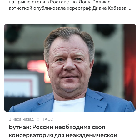
на крыше отеля в Ростове-на-Дону. Ролик с
артисткой опубликовала хореограф Диана Кобзева.
Бузова вышла на занятие спортом в 32-градусную
жару ранним утром,
3 часа назад
ТАСС
Бутман: России необходима своя
консерватория для неакадемической