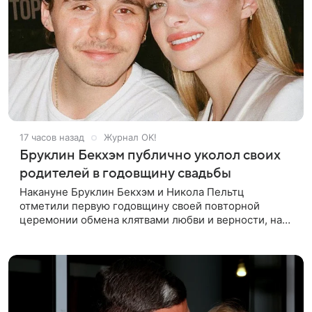
17 часов назад
Журнал OK!
Бруклин Бекхэм публично уколол своих
родителей в годовщину свадьбы
Накануне Бруклин Бекхэм и Никола Пельтц
отметили первую годовщину своей повторной
церемонии обмена клятвами любви и верности, на
которую не позвали никого из клана Бекхэм. По
словам инсайдеров, пара считает это