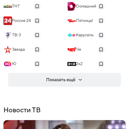
ТНТ
Dомашний
Россия 24
Пятница!
ТВ-3
Карусель
Звезда
Че
Ю
2x2
Показать ещё
Новости ТВ