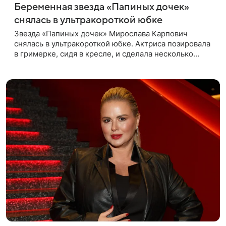
Беременная звезда «Папиных дочек»
снялась в ультракороткой юбке
Звезда «Папиных дочек» Мирослава Карпович
снялась в ультракороткой юбке. Актриса позировала
в гримерке, сидя в кресле, и сделала несколько
селфи. Кадры она опубликовала на личной странице
в социальной сети.