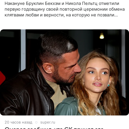
Накануне Бруклин Бекхэм и Никола Пельтц отметили
первую годовщину своей повторной церемонии обмена
клятвами любви и верности, на которую не позвали
никого из клана Бекхэм. По словам инсайдеров, пара
считает это
20 часов назад
super.ru