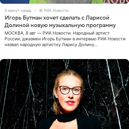
9 минут назад
© РИА Новости
Игорь Бутман хочет сделать с Ларисой
Долиной новую музыкальную программу
МОСКВА, 8 авг — РИА Новости. Народный артист
России, джазмен Игорь Бутман в интервью РИА Новости
назвал народную артистку Ларису Долину
великолепной певицей и рассказал о желании сделать с
ней новую совместную