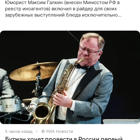
Юморист Максим Галкин (внесен Минюстом РФ в
реестр иноагентов) включил в райдер для своих
зарубежных выступлений блюда исключительно
русской кухни. Об этом сообщает РИА Новости.
Согласно документу, в гримерную
5 часов назад
© РИА Новости
Бутман хочет провести в России первый