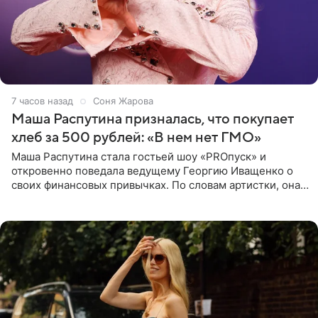
7 часов назад
Соня Жарова
Маша Распутина призналась, что покупает
хлеб за 500 рублей: «В нем нет ГМО»
Маша Распутина стала гостьей шоу «PROпуск» и
откровенно поведала ведущему Георгию Иващенко о
своих финансовых привычках. По словам артистки, она
давно перестала следить за тратами и может позволить
себе жить,