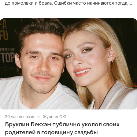
до помолвки и брака. Ошибки часто начинаются тогда,
когда один из партнеров требует от другого слишком
многого,
20 часов назад
Журнал OK!
Бруклин Бекхэм публично уколол своих
родителей в годовщину свадьбы