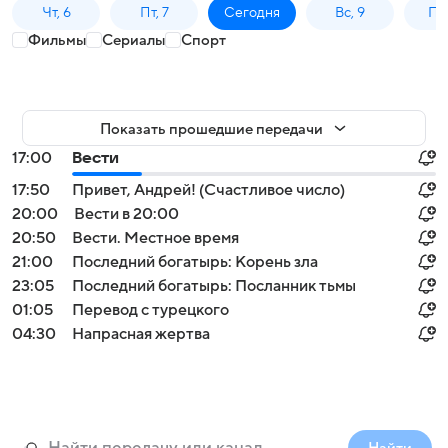
Чт, 6
Пт, 7
Сегодня
Вс, 9
Пн,
Фильмы
Сериалы
Спорт
Показать прошедшие передачи
17:00
Вести
17:50
Привет, Андрей! (Счастливое число)
20:00
Вести в 20:00
20:50
Вести. Местное время
21:00
Последний богатырь: Корень зла
23:05
Последний богатырь: Посланник тьмы
01:05
Перевод с турецкого
04:30
Напрасная жертва