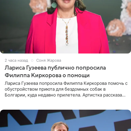
2 часа назад
Соня Жарова
Лариса Гузеева публично попросила
Филиппа Киркорова о помощи
Лариса Гузеева попросила Филиппа Киркорова помочь с
обустройством приюта для бездомных собак в
Болгарии, куда недавно прилетела. Артистка рассказала
о местных волонтерах, которые временно забирают
животных к