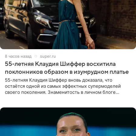
8 часов назад
super.ru
55-летняя Клаудия Шиффер восхитила
поклонников образом в изумрудном платье
55-летняя Клаудия Шиффер вновь доказала, что
остаётся одной из самых эффектных супермоделей
своего поколения. Знаменитость в личном блоге
поделилась фотографиями с недавней свадьбы, где
появилась в роли гостьи,