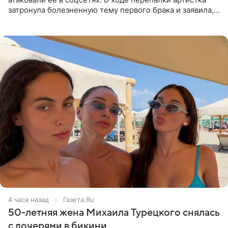
затронула болезненную тему первого брака и заявила,
что чужие судьбы — не ее зона ответственности. От
Валентина
4 часа назад
Газета.Ru
50-летняя жена Михаила Турецкого снялась
с дочерями в бикини