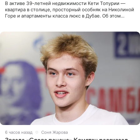
В активе 39-летней недвижимости Кети Топурии —
квартира в столице, просторный особняк на Николиной
Горе и апартаменты класса люкс в Дубае. Об этом
сообщает Telegram-канал «Звездач» в рубрике «По
домам». По
6 часов назад
Соня Жарова