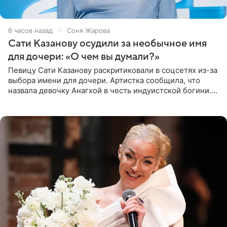
6 часов назад
Соня Жарова
Сати Казанову осудили за необычное имя
для дочери: «О чем вы думали?»
Певицу Сати Казанову раскритиковали в соцсетях из-за
выбора имени для дочери. Артистка сообщила, что
назвала девочку Анагхой в честь индуистской богини.
При этом исполнительница скрывала это имя от
поклонников