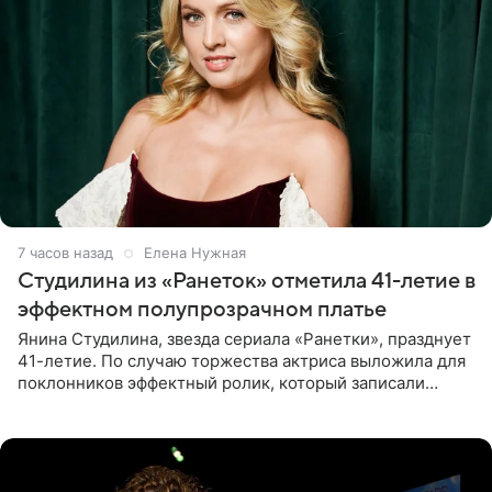
7 часов назад
Елена Нужная
Студилина из «Ранеток» отметила 41-летие в
эффектном полупрозрачном платье
Янина Студилина, звезда сериала «Ранетки», празднует
41-летие. По случаю торжества актриса выложила для
поклонников эффектный ролик, который записали
прошлой ночью. В кадре артистка предстала в
вечернем