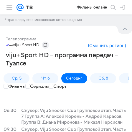
Фильмы онлайн
* транслируется московская сетка вещания
Телепрограмма
viju+ Sport HD
(
Сменить регион
)
viju+ Sport HD – программа передач –
Туапсе
Ср, 5
Чт, 6
Сегодня
Сб, 8
Вс
Фильмы
Сериалы
Спорт
06:30
Снукер: Viju Snooker Cup Групповой этап. Часть
7 Группа A: Алексей Корень - Андрей Карасов.
Группа B: Диана Миронова - Микаэл Нерсисян
09:30
Снукер. Viju Snooker Cup Групповой этап. Часть