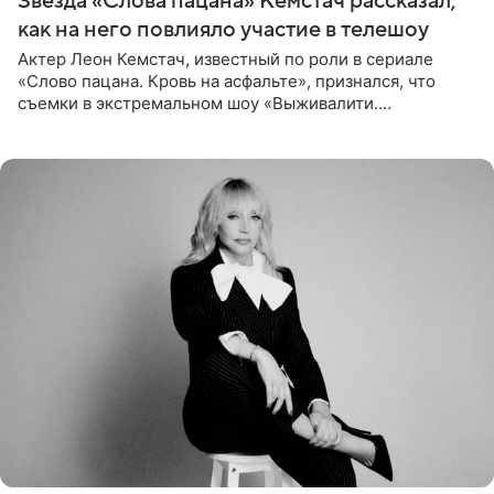
Звезда «Слова пацана» Кемстач рассказал,
как на него повлияло участие в телешоу
Актер Леон Кемстач, известный по роли в сериале
«Слово пацана. Кровь на асфальте», признался, что
съемки в экстремальном шоу «Выживалити.
Наследники» кардинально повлияли на его образ жизни.
Подробностями он