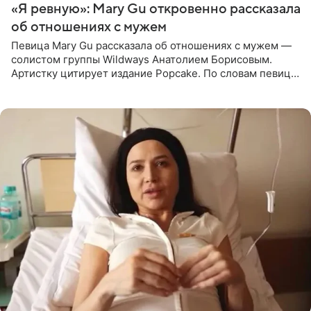
«Я ревную»: Mary Gu откровенно рассказала
об отношениях с мужем
Певица Mary Gu рассказала об отношениях с мужем —
солистом группы Wildways Анатолием Борисовым.
Артистку цитирует издание Popcake. По словам певицы,
залог любви — это принять недостатки другого
человека. Также