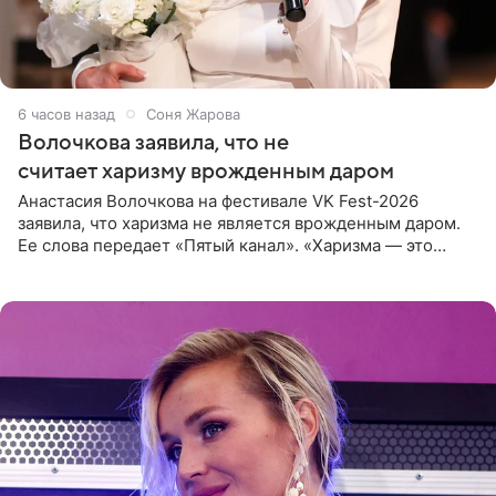
6 часов назад
Соня Жарова
Волочкова заявила, что не
считает харизму врожденным даром
Анастасия Волочкова на фестивале VK Fest-2026
заявила, что харизма не является врожденным даром.
Ее слова передает «Пятый канал». «Харизма — это
отчасти все-таки приобретенное качество, а не
врожденное, потому