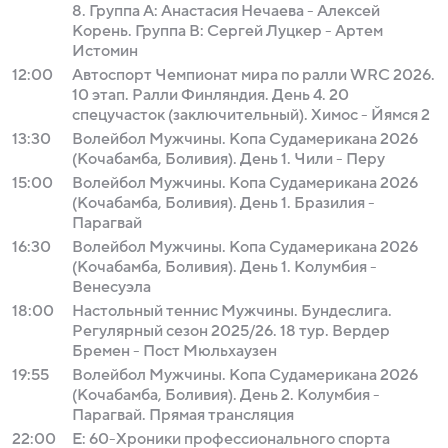
8. Группа A: Анастасия Нечаева - Алексей
Корень. Группа B: Сергей Луцкер - Артем
Истомин
12:00
Автоспорт Чемпионат мира по ралли WRC 2026.
10 этап. Ралли Финляндия. День 4. 20
спецучасток (заключительный). Химос - Йямся 2
13:30
Волейбол Мужчины. Копа Судамерикана 2026
(Кочабамба, Боливия). День 1. Чили - Перу
15:00
Волейбол Мужчины. Копа Судамерикана 2026
(Кочабамба, Боливия). День 1. Бразилия -
Парагвай
16:30
Волейбол Мужчины. Копа Судамерикана 2026
(Кочабамба, Боливия). День 1. Колумбия -
Венесуэла
18:00
Настольный теннис Мужчины. Бундеслига.
Регулярный сезон 2025/26. 18 тур. Вердер
Бремен - Пост Мюльхаузен
19:55
Волейбол Мужчины. Копа Судамерикана 2026
(Кочабамба, Боливия). День 2. Колумбия -
Парагвай. Прямая трансляция
22:00
Е: 60-Хроники профессионального спорта