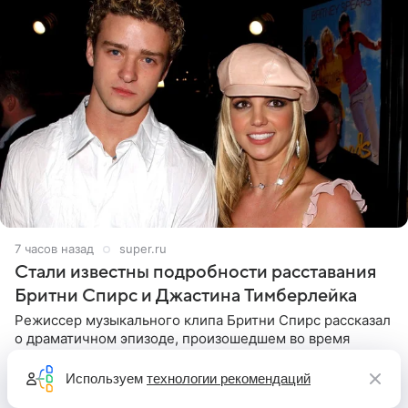
7 часов назад
super.ru
Стали известны подробности расставания
Бритни Спирс и Джастина Тимберлейка
Режиссер музыкального клипа Бритни Спирс рассказал
о драматичном эпизоде, произошедшем во время
съемок. Певица получила от Джастина Тимберлейка
сообщение о расставании прямо на площадке. По
Используем
технологии рекомендаций
словам постановщика,