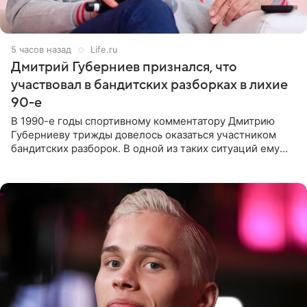
5 часов назад
Life.ru
Дмитрий Губерниев признался, что
участвовал в бандитских разборках в лихие
90-е
В 1990-е годы спортивному комментатору Дмитрию
Губерниеву трижды довелось оказаться участником
бандитских разборок. В одной из таких ситуаций ему
выдали тяжелый предмет и приказали вступить в драку,
однако он