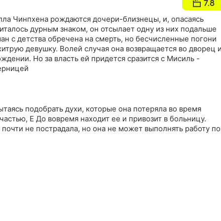
7.8
илла Чинпхена рождаются дочери-близнецы, и, опасаясь
считалось дурным знаком, он отсылает одну из них подальше
ан с детства обречена на смерть, но бесчисленные погони
хитрую девушку. Волей случая она возвращается во дворец 
ождении. Но за власть ей придется сразится с Мисиль -
ерницей
пытаясь подобрать духи, которые она потеряла во время
частью, Е До вовремя находит ее и привозит в больницу.
почти не пострадала, но она не может выполнять работу по