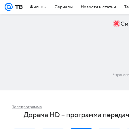
Фильмы
Сериалы
Новости и статьи
Те
См
* трансл
Телепрограмма
Дорама HD – программа передач