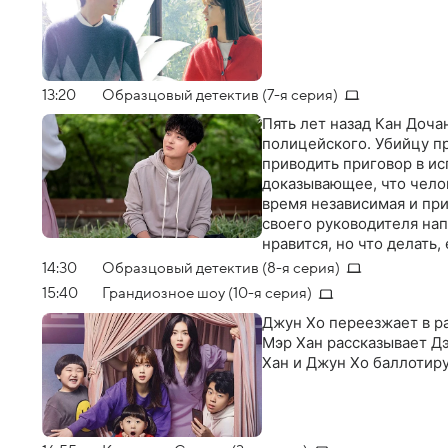
13:20
Образцовый детектив (7-я серия)
Пять лет назад Кан Доча
полицейского. Убийцу пр
приводить приговор в и
доказывающее, что челов
время независимая и пр
своего руководителя напи
нравится, но что делать
выполняет задание - и, 
14:30
Образцовый детектив (8-я серия)
генерального прокурора,
15:40
Грандиозное шоу (10-я серия)
расследования. И совпад
Джун Хо переезжает в ра
Чжихека, молодого и оче
Мэр Хан рассказывает Дэ 
деньги, ни власть, так к
Хан и Джун Хо баллотир
об убийстве пятилетней 
Объединившись, эта тро
истину, встав на пути к
простых людей не знача