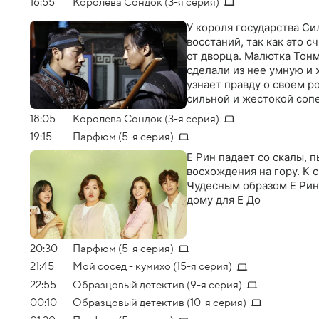
16:55
Королева Сондок (3-я серия)
У короля государства С
восстаний, так как это 
от дворца. Малютка Тонм
сделали из нее умную и 
узнает правду о своем р
сильной и жестокой соп
18:05
Королева Сондок (3-я серия)
19:15
Парфюм (5-я серия)
Е Рин падает со скалы, 
восхождения на гору. К с
Чудесным образом Е Рин 
дому для Е До
20:30
Парфюм (5-я серия)
21:45
Мой сосед - кумихо (15-я серия)
22:55
Образцовый детектив (9-я серия)
00:10
Образцовый детектив (10-я серия)