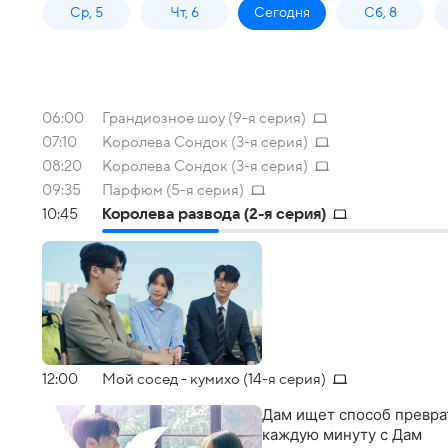
Ср, 5
Чт, 6
Сегодня
Сб, 8
06:00
Грандиозное шоу (9-я серия)
07:10
Королева Сондок (3-я серия)
08:20
Королева Сондок (3-я серия)
09:35
Парфюм (5-я серия)
10:45
Королева развода (2-я серия)
12:00
Мой сосед - кумихо (14-я серия)
Дам ищет способ преврат
каждую минуту с Дам