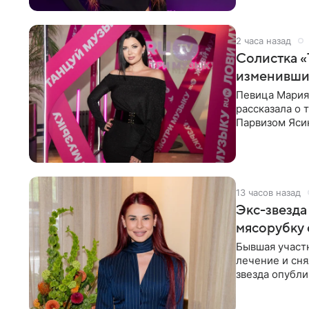
2 часа назад
Солистка «
изменивши
Певица Мария
рассказала о 
Парвизом Ясин
стала для нее
13 часов назад
Экс-звезда
мясорубку 
Бывшая участ
лечение и сня
звезда опубли
процесс снят