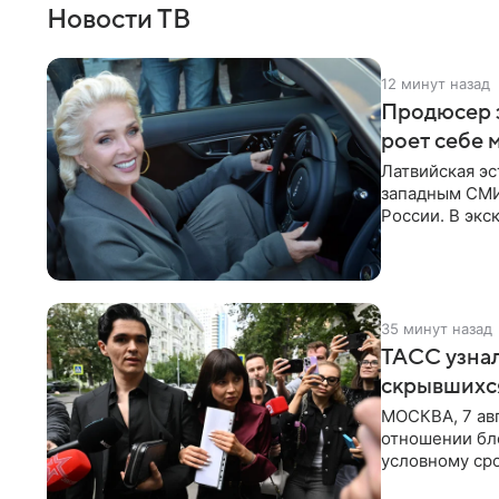
Новости ТВ
12 минут назад
Продюсер з
роет себе 
Латвийская эс
западным СМИ 
России. В экс
отметил, что
35 минут назад
ТАСС узнал
скрывшихся
МОСКВА, 7 авг
отношении бл
условному сро
бизнес-партне