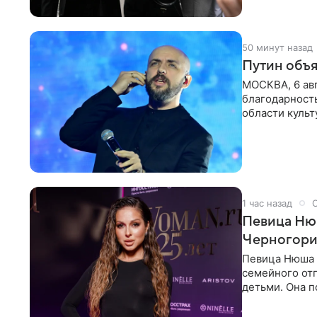
50 минут назад
Путин объя
МОСКВА, 6 авг
благодарность
области культ
официальном
1 час назад
Певица Нюш
Черногор
Певица Нюша 
семейного отп
детьми. Она п
городов. Ста