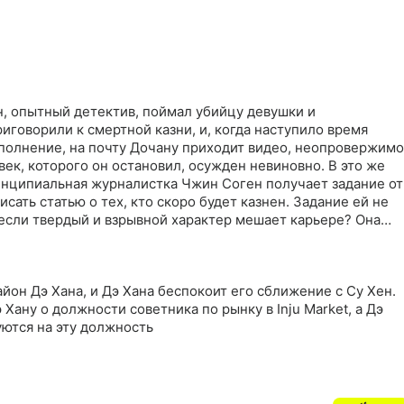
н, опытный детектив, поймал убийцу девушки и
иговорили к смертной казни, и, когда наступило время
сполнение, на почту Дочану приходит видео, неопровержимо
ек, которого он остановил, осужден невиновно. В это же
инципиальная журналистка Чжин Соген получает задание от
сать статью о тех, кто скоро будет казнен. Задание ей не
, если твердый и взрывной характер мешает карьере? Она
внезапно, получает то же самое видео от бывшего
 которого обвинили в преступлении после ее
ение ли это, что в напарники к детективу Кану назначают О
йон Дэ Хана, и Дэ Хана беспокоит его сближение с Су Хен.
нь проницательного детектива, на которого не влияют ни
Хану о должности советника по рынку в Inju Market, а Дэ
ак он унаследовал огромное богатство - и явно что-то знает 
уются на эту должность
давности, и о том, кто на самом деле его совершил.
ица попытается исправить допущенную ошибку и раскрыть
оррумпированных властей, для которых жизни и судьбы
т совершенно ничего