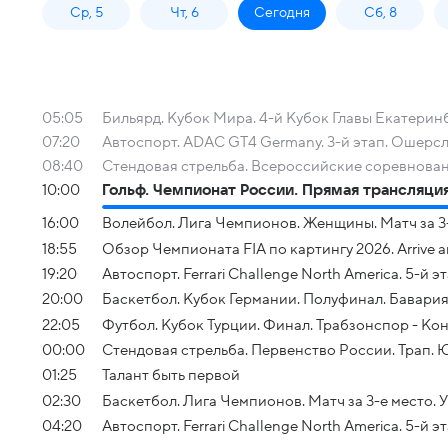
Ср, 5
Чт, 6
Сегодня
Сб, 8
05:05
Бильярд. Кубок Мира. 4-й Кубок Главы Екатеринб
07:20
Автоспорт. ADAC GT4 Germany. 3-й этап. Ошерсле
08:40
Стендовая стрельба. Всероссийские соревнован
10:00
Гольф. Чемпионат России. Прямая трансляци
16:00
Волейбол. Лига Чемпионов. Женщины. Матч за 3-
18:55
Обзор Чемпионата FIA по картингу 2026. Arrive a
19:20
Автоспорт. Ferrari Challenge North America. 5-й эта
20:00
Баскетбол. Кубок Германии. Полуфинал. Бавария
22:05
Футбол. Кубок Турции. Финал. Трабзонспор - Ко
00:00
Стендовая стрельба. Первенство России. Трап.
01:25
Талант быть первой
02:30
Баскетбол. Лига Чемпионов. Матч за 3-е место. 
04:20
Автоспорт. Ferrari Challenge North America. 5-й э