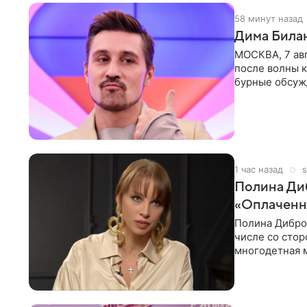
58 минут назад
Дима Билан
МОСКВА, 7 ав
после волны к
бурные обсуж
глубин. В
1 час назад
s
Полина Диб
«Оплаченн
Полина Дибров
числе со стор
многодетная м