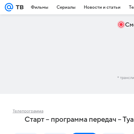
Фильмы
Сериалы
Новости и статьи
Те
См
* трансл
Телепрограмма
Старт – программа передач – Ту