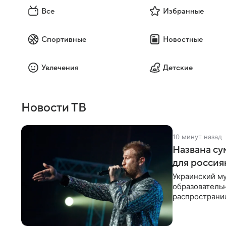
Все
Избранные
Спортивные
Новостные
Увлечения
Детские
Новости ТВ
10 минут назад
Названа су
для россия
Украинский му
образователь
распространил
исполнитель 