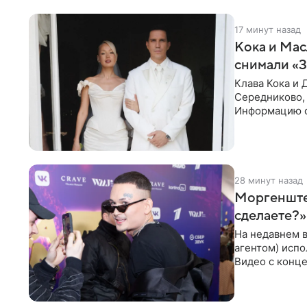
17 минут назад
Кока и Мас
снимали «
Клава Кока и 
Середниково, 
Информацию о
за закрытыми
28 минут назад
Моргенштер
сделаете?»
На недавнем 
агентом) испо
Видео с конце
канале. «Добр