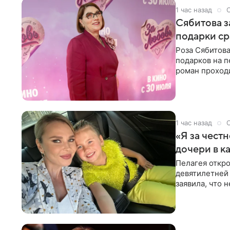
1 час назад
Сябитова з
подарки ср
Роза Сябитова
подарков на п
роман проходи
партнера бол
1 час назад
«Я за честн
дочери в к
Пелагея откро
девятилетней
заявила, что 
Пелагея