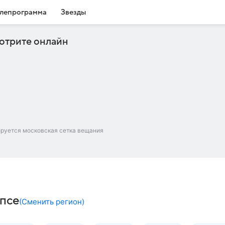
лепрограмма
Звезды
отрите онлайн
ируется московская сетка вещания
апсе
(
Сменить регион
)