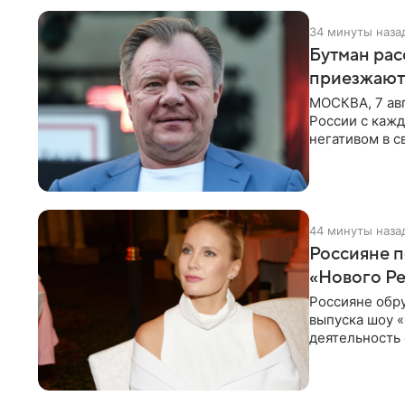
34 минуты наза
Бутман рас
приезжают
МОСКВА, 7 ав
России с кажд
негативом в с
поэтому
44 минуты наза
Россияне п
«Нового Р
Россияне обр
выпуска шоу «
деятельность 
комментариях