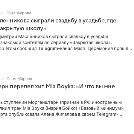
Соня Жарова
ленникова сыграли свадьбу в усадьбе, где
Закрытую школу»
Дмитрий Масленников сыграли свадьбу в усадьбе
знакомой зрителям по сериалу «Закрытая школа».
б этом сообщил Telegram-канал Mash. Церемония прошла
 дверями.
Соня Жарова
н перепел хит Mia Boyka: «И что вы мне
выступлении Моргенштерн (признан в РФ иностранным
лнил трек Mia Boyka (Мария Бойко) «Базовый минимум».
рта опубликовала Алена Жигалова в своем Telegram-
ое утро