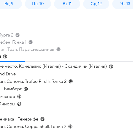
Вс, 9
Пн, 10
Вт, 11
Ср, 12
Чт, 13
урга 2
бен. Гонка 1
ия. Трап. Пара смешанная
я
е место. Конельяно (Италия) - Скандиччи (Италия)
nd Drive
п. Сонома. Trofeo Pirelli. Гонка 2
 - Бамберг
ньяспор
 Юниоры
Уникаха - Тенерифе
тап. Сонома. Coppa Shell. Гонка 2