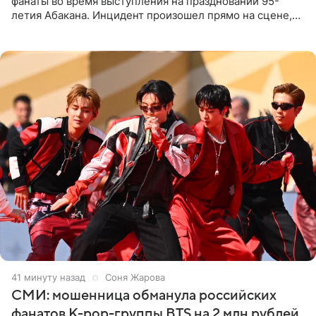
фанаты во время выступления на праздновании 95-
летия Абакана. Инцидент произошел прямо на сцене,
подробности сообщает «Абзац». Толпа поклонников
навалилась на
41 минуту назад
Соня Жарова
СМИ: мошенница обманула российских
фанатов K-pop-группы BTS на 2 млн рублей