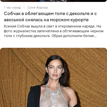
1 час назад
Соня Жарова
Собчак в облегающем топе с декольте и с
авоськой снялась на морском курорте
Ксения Собчак вышла в свет в откровенном наряде. На
фото журналистка запечатлена в обтягивающем черном
топе с глубоким декольте. Образ дополнили белая
юбка-миди, вьетнамки на платформе и соломенная
шляпа.