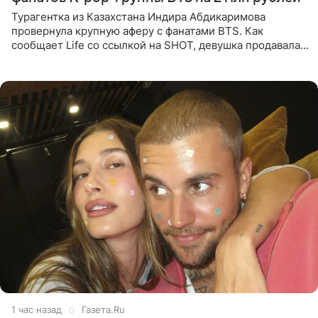
Турагентка из Казахстана Индира Абдикаримова
провернула крупную аферу с фанатами BTS. Как
сообщает Life со ссылкой на SHOT, девушка продавала
поддельные туры на концерт группы в Пусане. По
данным издания,
1 час назад
Газета.Ru