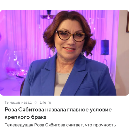
остался без звуковой дорожки в виде песни August
(«Август») американской
19 часов назад
Life.ru
Роза Сябитова назвала главное условие
крепкого брака
Телеведущая Роза Сябитова считает, что прочность