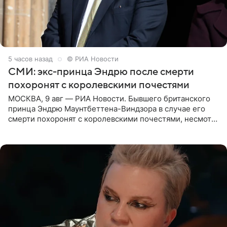
5 часов назад
© РИА Новости
СМИ: экс-принца Эндрю после смерти
похоронят с королевскими почестями
МОСКВА, 9 авг — РИА Новости. Бывшего британского
принца Эндрю Маунтбеттена-Виндзора в случае его
смерти похоронят с королевскими почестями, несмотря
на лишение всех титулов, сообщает Daily Mail со
ссылкой на