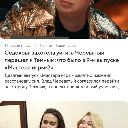
13 часов назад
Евгения Башинская
Седокова захотела уйти, а Череватый
перешел к Темным: что было в 9-м выпуске
«Мастера игры-2»
Девятый выпуск «Мастера игры» заметно изменил
расстановку сил. Влад Череватый согласился перейти
на сторону Темных, в проект пришел новый участник, а
Курбан Омаров и Анна Седокова оказались под таким
давлением.