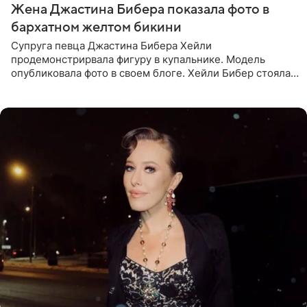
Жена Джастина Бибера показала фото в
бархатном желтом бикини
Супруга певца Джастина Бибера Хейли
продемонстрирвала фигуру в купальнике. Модель
опубликовала фото в своем блоге. Хейли Бибер стояла
перед зеркалом в желтом крошечном бархатном
бикини, которое дополнила