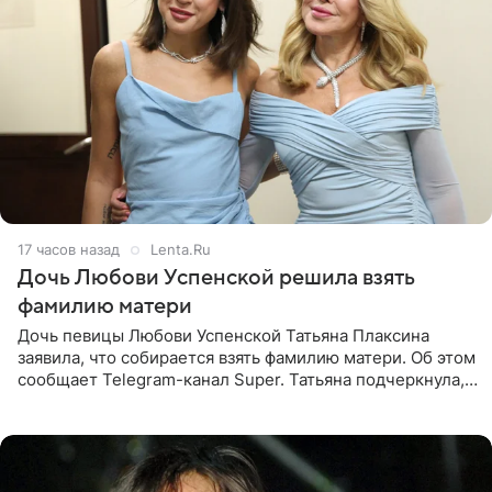
17 часов назад
Lenta.Ru
Дочь Любови Успенской решила взять
фамилию матери
Дочь певицы Любови Успенской Татьяна Плаксина
заявила, что собирается взять фамилию матери. Об этом
сообщает Telegram-канал Super. Татьяна подчеркнула,
что приняла решение о смене фамилии, поскольку
именно от