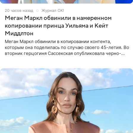
20 часов назад
Журнал OK!
Меган Маркл обвинили в намеренном
копировании принца Уильяма и Кейт
Миддлтон
Меган Маркл обвинили в копировании контента,
которым она поделилась по случаю своего 45-летия. Во
вторник герцогиня Сассекская опубликовала черно-
белую фотографию, на которой она прыгает в бассейн с
воздушными