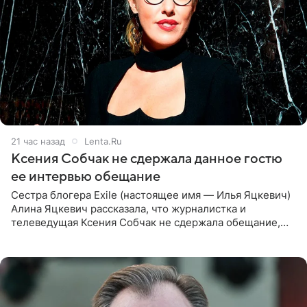
21 час назад
Lenta.Ru
Ксения Собчак не сдержала данное гостю
ее интервью обещание
Сестра блогера Exile (настоящее имя — Илья Яцкевич)
Алина Яцкевич рассказала, что журналистка и
телеведущая Ксения Собчак не сдержала обещание,
которое дала ему во время интервью с ним. Об этом она
заявила в