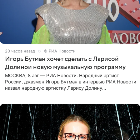
20 часов назад
© РИА Новости
Игорь Бутман хочет сделать с Ларисой
Долиной новую музыкальную программу
МОСКВА, 8 авг — РИА Новости. Народный артист
России, джазмен Игорь Бутман в интервью РИА Новости
назвал народную артистку Ларису Долину
великолепной певицей и рассказал о желании сделать с
ней новую совместную