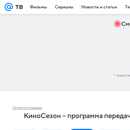
Фильмы
Сериалы
Новости и статьи
Те
См
* трансл
Телепрограмма
КиноСезон – программа передач