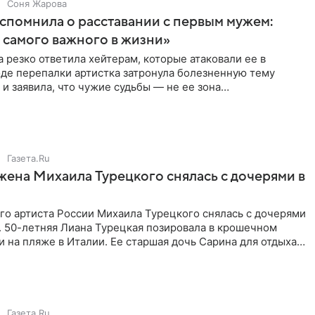
Соня Жарова
спомнила о расставании с первым мужем:
самого важного в жизни»
 резко ответила хейтерам, которые атаковали ее в
оде перепалки артистка затронула болезненную тему
 и заявила, что чужие судьбы — не ее зона
ти. От Валентина
Газета.Ru
жена Михаила Турецкого снялась с дочерями в
го артиста России Михаила Турецкого снялась с дочерями
. 50-летняя Лиана Турецкая позировала в крошечном
 на пляже в Италии. Ее старшая дочь Сарина для отдыха
о
Газета.Ru