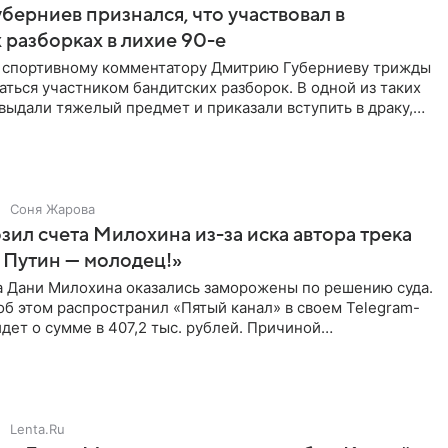
берниев признался, что участвовал в
 разборках в лихие 90-е
ы спортивному комментатору Дмитрию Губерниеву трижды
аться участником бандитских разборок. В одной из таких
выдали тяжелый предмет и приказали вступить в драку,
Соня Жарова
зил счета Милохина из-за иска автора трека
 Путин — молодец!»
а Дани Милохина оказались заморожены по решению суда.
б этом распространил «Пятый канал» в своем Telegram-
идет о сумме в 407,2 тыс. рублей. Причиной
ва стал
Lenta.Ru