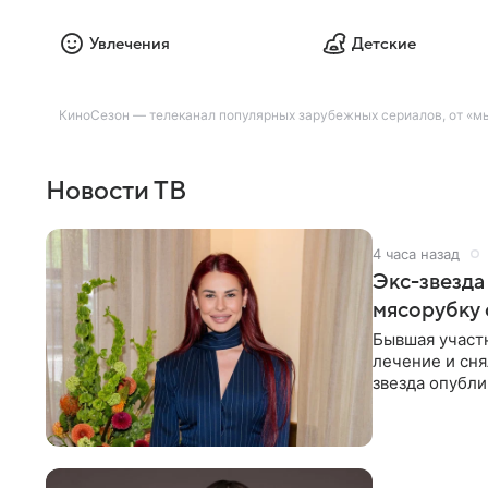
Увлечения
Детские
КиноСезон — телеканал популярных зарубежных сериалов, от «мы
Новости ТВ
4 часа назад
Экс-звезда
мясорубку 
Бывшая участ
лечение и сня
звезда опубли
процесс снят