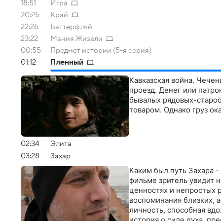
18:51
Игра
20:25
Край
22:26
Баттерфляй
23:22
Мания Жизели
00:55
Предмет истории (5-я серия)
01:12
Пленный
Кавказская война. Чечен
проезд. Денег или патро
бывалых рядовых-старос
товаром. Однако груз о
02:34
Элита
03:28
Захар
Каким был путь Захара -
фильме зритель увидит не
ценностях и непростых 
воспоминания близких, 
личность, способная вдо
история о силе духа, пр