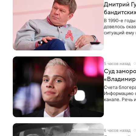
Дмитрий Гу
бандитских
В 1990-е год
довелось оказ
ситуаций ему 
однако он
5 часов назад
Суд заморо
«Владимир
Счета блогер
Информацию о
канале. Речь 
разбирательст
6 часов назад