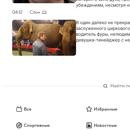
убеждениям, несмотря н
04:12
Слон
В один далеко не прекр
заслуженного циркового
водитель фуры, нелюдим
девушка-тинейджер с не
Все
Избранные
Спортивные
Новостные