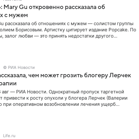
: Mary Gu откровенно рассказала об
х с мужем
Gu рассказала об отношениях с мужем — солистом группы
олием Борисовым. Артистку цитирует издание Popcake. По
, залог любви — это принять недостатки другого
кже
© РИА Новости
ссказала, чем может грозить блогеру Лерчек
ерапии
 авг — РИА Новости. Однократный пропуск таргетной
 привести к росту опухоли у блогера Лерчек (Валерии
но при оперативном возобновлении лечения ущерб
ритичен,
Life.ru