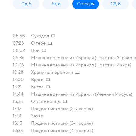
Ср, 5
Чт, 6
Сегодня
Сб, 8
05:55
Суходол
07:26
О тебе
08:02
Цой
09:36
Машина времени из Израиля (Праотцы Авраам и
10:06
Машина времени из Израиля (Праотцы Иаков)
10:28
Хранитель времени
12:00
Враги
13:21
Битва
14:44
Машина времени из Израиля (Ученики Иисуса)
15:33
Отдать концы
17:12
Предмет истории (2-я серия)
17:31
Захар
18:15
Предмет истории (3-я серия)
18:33
Предмет истории (4-я серия)