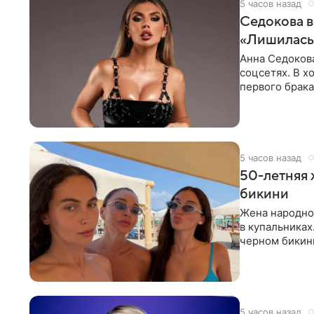
5 часов назад
Седокова в
«Лишилась 
Анна Седокова
соцсетях. В х
первого брака
ответственнос
5 часов назад
50-летняя 
бикини
Жена народно
в купальниках
черном бикини
выбрала банд
5 часов назад