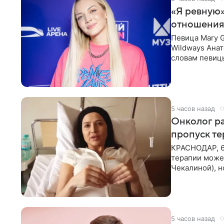
«Я ревную»
отношения
Певица Mary 
Wildways Анат
словам певицы
человека. Та
5 часов назад
Онколог ра
пропуск т
КРАСНОДАР, 6
терапии может
Чекалиной), 
здоровью не к
5 часов назад