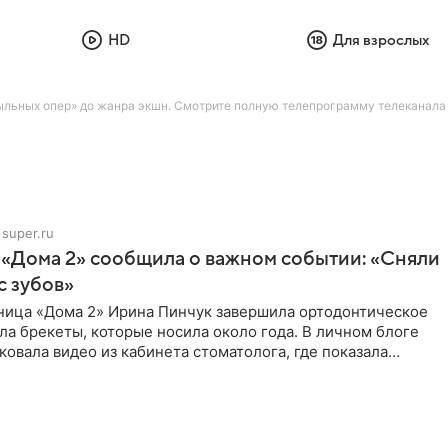
HD
Для взрослых
льных опер» до жанра экшн. Смотрите полную телепрограмму телеканала К
super.ru
 «Дома 2» сообщила о важном событии: «Сняли
с зубов»
ница «Дома 2» Ирина Пинчук завершила ортодонтическое
ла брекеты, которые носила около года. В личном блоге
ковала видео из кабинета стоматолога, где показала
ия