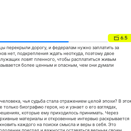
6.5
цы перекрыли дорогу, и федералам нужно заплатить за
нов нет, подкрепления ждать неоткуда, поэтому двое
лужащих ловят пленного, чтобы расплатиться живым
казывается более ценным и опасным, чем они думали
 человека, чья судьба стала отражением целой эпохи? В это
 только биографию героя, но и узнает о его взглядах,
решениях, которые ему приходилось принимать. Через
архивные материалы и откровенные интервью раскрывается
хновить каждого на поиски смысла и веры в себя. Это
еодолении преград и важности оставаться верным своим