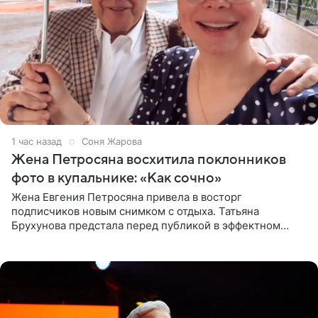
1 час назад
Соня Жарова
Жена Петросяна восхитила поклонников
фото в купальнике: «Как сочно»
Жена Евгения Петросяна привела в восторг
подписчиков новым снимком с отдыха. Татьяна
Брухунова предстала перед публикой в эффектном
черно-сиреневом монокини, позируя прямо в бассейне.
«Ох, как сочно», «Татьяна,