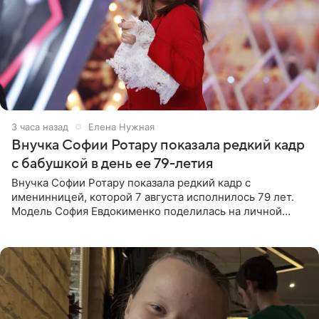
3 часа назад
Елена Нужная
Внучка Софии Ротару показала редкий кадр
с бабушкой в день ее 79-летия
Внучка Софии Ротару показала редкий кадр с
именинницей, которой 7 августа исполнилось 79 лет.
Модель София Евдокименко поделилась на личной
странице в социальной сети фотографией знаменитой
бабушки. На снимке