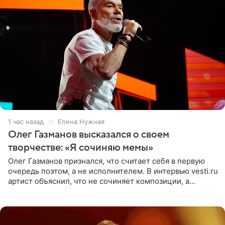
1 час назад
Елена Нужная
Олег Газманов высказался о своем
творчестве: «Я сочиняю мемы»
Олег Газманов признался, что считает себя в первую
очередь поэтом, а не исполнителем. В интервью vesti.ru
артист объяснил, что не сочиняет композиции, а
позволяет им появляться через себя. По словам
музыканта,