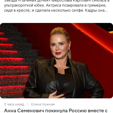
Звезда «Папиных дочек» Мирослава Карпович снялась в
ультракороткой юбке. Актриса позировала в гримерке,
сидя в кресле, и сделала несколько селфи. Кадры она
опубликовала на личной странице в социальной сети.
2 часа назад
Елена Нужная
Анна Семенович покинула Россию вместе с