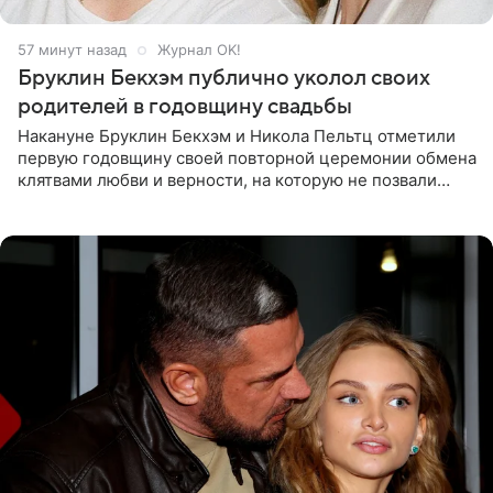
57 минут назад
Журнал OK!
Бруклин Бекхэм публично уколол своих
родителей в годовщину свадьбы
Накануне Бруклин Бекхэм и Никола Пельтц отметили
первую годовщину своей повторной церемонии обмена
клятвами любви и верности, на которую не позвали
никого из клана Бекхэм. По словам инсайдеров, пара
считает это