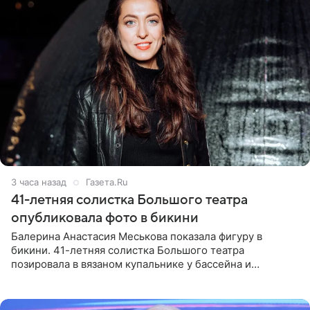
3 часа назад
Газета.Ru
41-летняя солистка Большого театра
опубликовала фото в бикини
Балерина Анастасия Меськова показала фигуру в
бикини. 41-летняя солистка Большого театра
позировала в вязаном купальнике у бассейна и
опубликовала фото в личном блоге. Артистка
поделилась кадрами с отдыха за