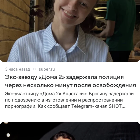
3 часа назад
super.ru
Экс‑звезду «Дома 2» задержала полиция
через несколько минут после освобождения
Экс‑участницу «Дома 2» Анастасию Брагину задержали
по подозрению в изготовлении и распространении
порнографии. Как сообщает Telegram-канал SHOT,
девушка может оказаться в СИЗО. Следствие
ходатайствует об