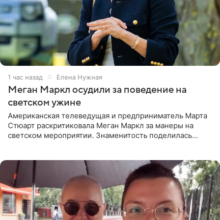
1 час назад
Елена Нужная
Меган Маркл осудили за поведение на
светском ужине
Американская телеведущая и предприниматель Марта
Стюарт раскритиковала Меган Маркл за манеры на
светском мероприятии. Знаменитость поделилась
деталями личной встречи с герцогиней Сассекской,
пишет PageSix. По