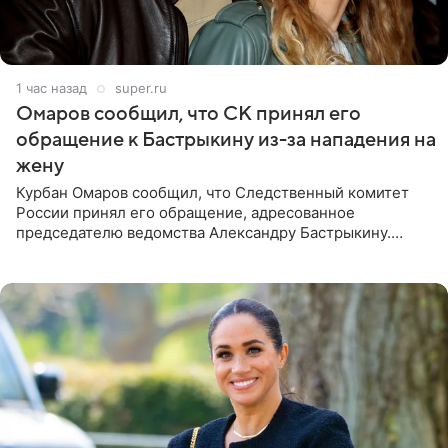
1 час назад
super.ru
Омаров сообщил, что СК принял его
обращение к Бастрыкину из-за нападения на
жену
Курбан Омаров сообщил, что Следственный комитет
России принял его обращение, адресованное
председателю ведомства Александру Бастрыкину.
Бизнесмен опубликовал ответ Информационного
центра СК в личном блоге. В