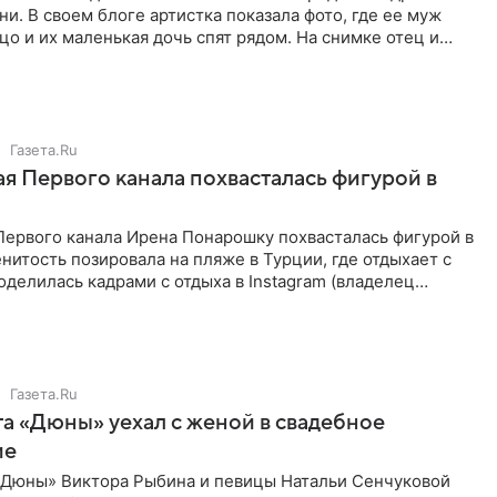
и. В своем блоге артистка показала фото, где ее муж
о и их маленькая дочь спят рядом. На снимке отец и
т в
Газета.Ru
я Первого канала похвасталась фигурой в
Первого канала Ирена Понарошку похвасталась фигурой в
нитость позировала на пляже в Турции, где отдыхает с
оделилась кадрами с отдыха в Instagram (владелец
a
Газета.Ru
а «Дюны» уехал с женой в свадебное
ие
«Дюны» Виктора Рыбина и певицы Натальи Сенчуковой