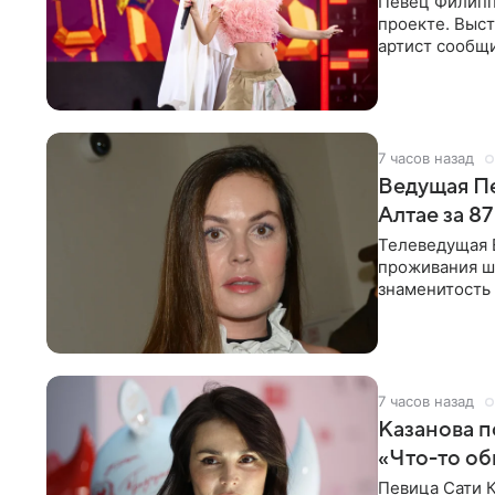
Певец Филипп
проекте. Выст
артист сообщи
Margo
7 часов назад
Ведущая Пе
Алтае за 87
Телеведущая Е
проживания ши
знаменитость 
тысяч
7 часов назад
Казанова п
«Что-то об
Певица Сати 