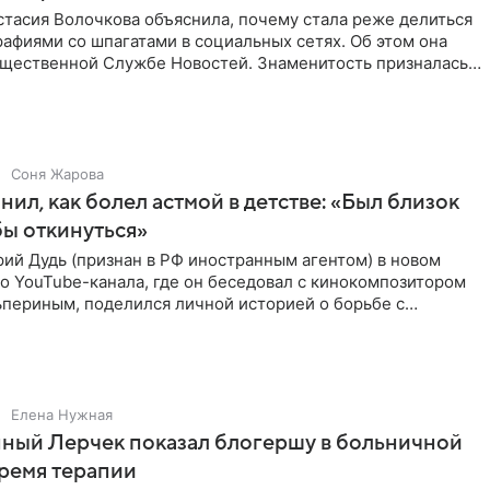
тасия Волочкова объяснила, почему стала реже делиться
афиями со шпагатами в социальных сетях. Об этом она
бщественной Службе Новостей. Знаменитость призналась,
Соня Жарова
нил, как болел астмой в детстве: «Был близок
обы откинуться»
ий Дудь (признан в РФ иностранным агентом) в новом
о YouTube-канала, где он беседовал с кинокомпозитором
ьпериным, поделился личной историей о борьбе с
 астмой в
Елена Нужная
ный Лерчек показал блогершу в больничной
время терапии