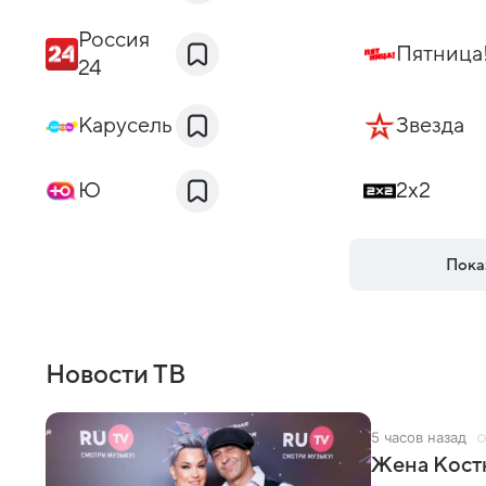
Россия
Пятница
24
Карусель
Звезда
Ю
2x2
Пока
Новости ТВ
5 часов назад
Жена Кост