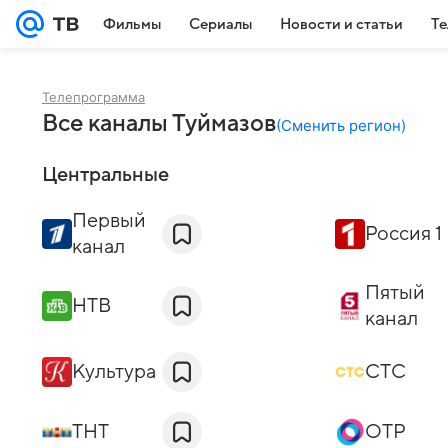
Фильмы
Сериалы
Новости и статьи
Те
Телепрограмма
Все каналы Туймазов
(
Сменить регион
)
Центральные
Первый
Россия 1
канал
Пятый
НТВ
канал
Культура
СТС
ТНТ
ОТР