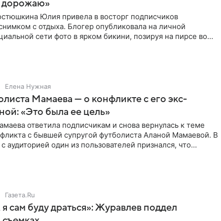
 дорожаю»
остюшкина Юлия привела в восторг подписчиков
снимком с отдыха. Блогер опубликовала на личной
циальной сети фото в ярком бикини, позируя на пирсе во
 в Турции,
Елена Нужная
листа Мамаева — о конфликте с его экс-
ой: «Это была ее цель»
маева ответила подписчикам и снова вернулась к теме
нфликта с бывшей супругой футболиста Аланой Мамаевой. В
с аудиторией один из пользователей признался, что
о
Газета.Ru
 я сам буду драться»: Журавлев поддел
 съемках