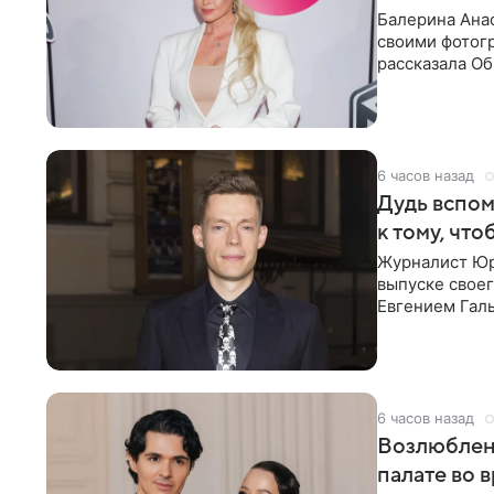
Балерина Анас
своими фотогр
рассказала О
что на
6 часов назад
Дудь вспом
к тому, чт
Журналист Юр
выпуске своег
Евгением Гал
бронхиальной
6 часов назад
Возлюблен
палате во 