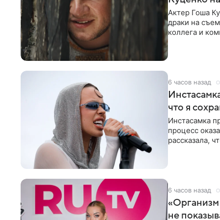
Актер Гоша Ку
драки на съем
коллега и ком
6 часов назад
Инстасамка
что я сохр
Инстасамка пр
процесс оказа
рассказала, ч
«ужасно
6 часов назад
«Организм 
не показыв