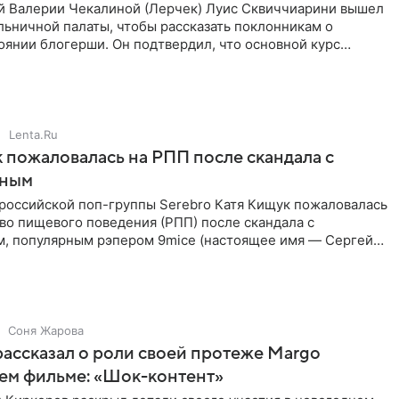
 Валерии Чекалиной (Лерчек) Луис Сквиччиарини вышел
ольничной палаты, чтобы рассказать поклонникам о
янии блогерши. Он подтвердил, что основной курс
позади, но
Lenta.Ru
 пожаловалась на РПП после скандала с
нным
 российской поп-группы Serebro Катя Кищук пожаловалась
во пищевого поведения (РПП) после скандала с
, популярным рэпером 9mice (настоящее имя — Сергей
Соня Жарова
ассказал о роли своей протеже Margo
ем фильме: «Шок-контент»