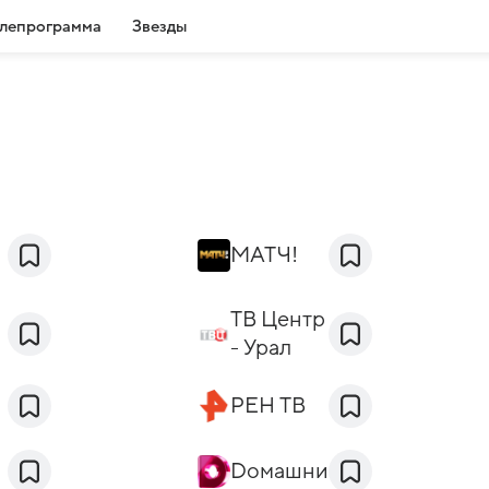
лепрограмма
Звезды
МАТЧ!
ТВ Центр
- Урал
РЕН ТВ
Dомашний