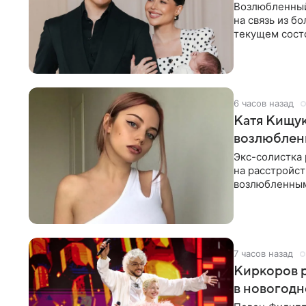
Возлюбленный
на связь из б
текущем состо
химиотерапии 
6 часов назад
Катя Кищук
возлюбле
Экс-солистка
на расстройст
возлюбленным
Дмитриев).
7 часов назад
Киркоров р
в новогодн