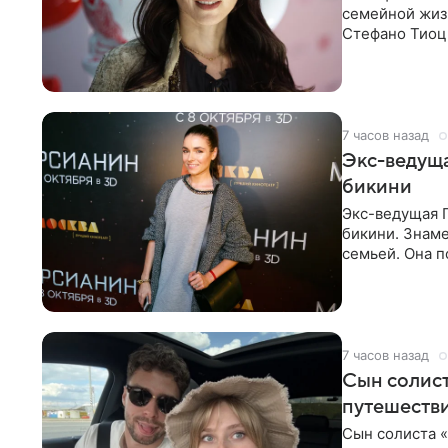
семейной жизн
Стефано Тиоцц
малышка лежа
7 часов назад
Экс-ведуща
бикини
Экс-ведущая 
бикини. Знаме
семьей. Она п
компания Met
7 часов назад
Сын солист
путешеств
Сын солиста 