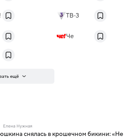
!
ТВ-3
Че
зать ещё
Елена Нужная
юшкина снялась в крошечном бикини: «Не