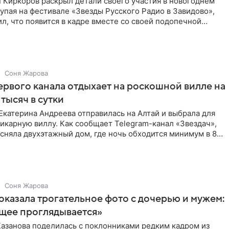
 Киркоров раскрыл детали своего участия в новогоднем
упая на фестивале «Звезды Русского Радио в Завидово»,
л, что появится в кадре вместе со своей подопечной
Соня Жарова
рвого канала отдыхает на роскошной вилле на
 тысяч в сутки
катерина Андреева отправилась на Алтай и выбрала для
карную виллу. Как сообщает Telegram-канал «Звездач»,
сняла двухэтажный дом, где ночь обходится минимум в 87
Соня Жарова
оказала трогательное фото с дочерью и мужем:
щее проглядывается»
Казанова поделилась с поклонниками редким кадром из