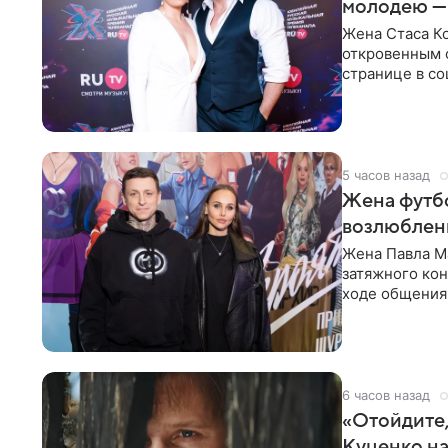
молодею —
Жена Стаса К
откровенным 
странице в со
время отпуска
5 часов назад
Жена футбо
возлюбленн
Жена Павла Ма
затяжного ко
ходе общения 
раньше судил 
6 часов назад
«Отойдите,
Куценко на