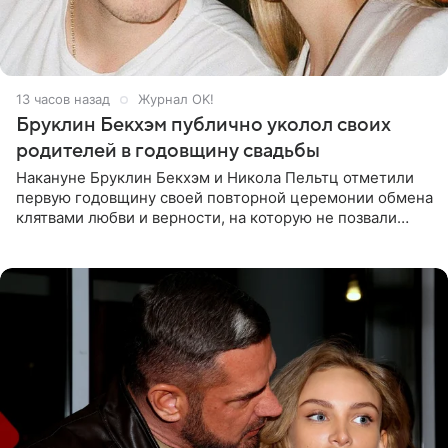
13 часов назад
Журнал OK!
Бруклин Бекхэм публично уколол своих
родителей в годовщину свадьбы
Накануне Бруклин Бекхэм и Никола Пельтц отметили
первую годовщину своей повторной церемонии обмена
клятвами любви и верности, на которую не позвали
никого из клана Бекхэм. По словам инсайдеров, пара
считает это