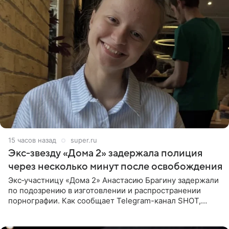
15 часов назад
super.ru
Экс‑звезду «Дома 2» задержала полиция
через несколько минут после освобождения
Экс‑участницу «Дома 2» Анастасию Брагину задержали
по подозрению в изготовлении и распространении
порнографии. Как сообщает Telegram-канал SHOT,
девушка может оказаться в СИЗО. Следствие
ходатайствует об