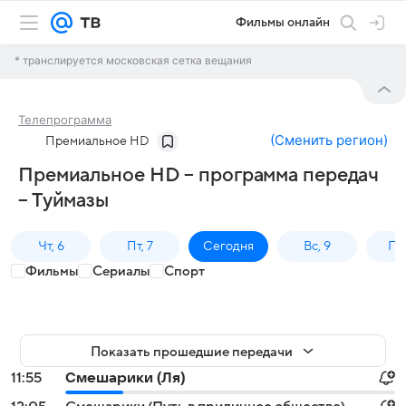
Фильмы онлайн
* транслируется московская сетка вещания
Телепрограмма
(
Сменить регион
)
Премиальное HD
Премиальное HD – программа передач
– Туймазы
Чт, 6
Пт, 7
Сегодня
Вс, 9
Пн,
Фильмы
Сериалы
Спорт
Показать прошедшие передачи
11:55
Смешарики (Ля)