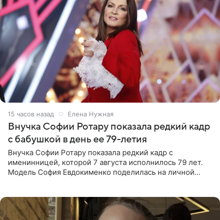
15 часов назад
Елена Нужная
Внучка Софии Ротару показала редкий кадр
с бабушкой в день ее 79-летия
Внучка Софии Ротару показала редкий кадр с
именинницей, которой 7 августа исполнилось 79 лет.
Модель София Евдокименко поделилась на личной
странице в социальной сети фотографией знаменитой
бабушки. На снимке