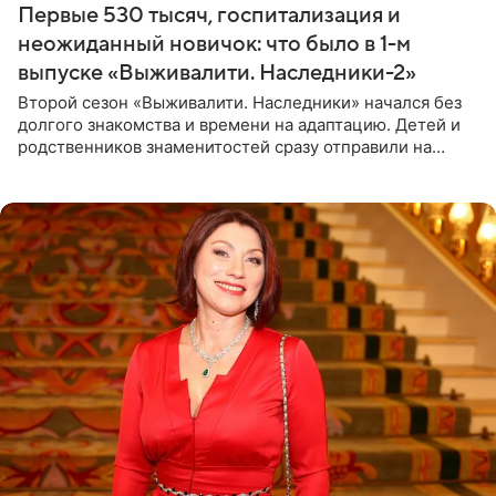
Первые 530 тысяч, госпитализация и
неожиданный новичок: что было в 1-м
выпуске «Выживалити. Наследники-2»
Второй сезон «Выживалити. Наследники» начался без
долгого знакомства и времени на адаптацию. Детей и
родственников знаменитостей сразу отправили на
тяжелое испытание, а уже через несколько дней в
лагере