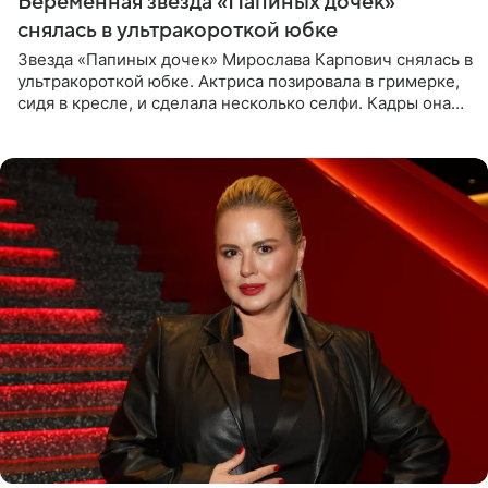
Беременная звезда «Папиных дочек»
снялась в ультракороткой юбке
Звезда «Папиных дочек» Мирослава Карпович снялась в
ультракороткой юбке. Актриса позировала в гримерке,
сидя в кресле, и сделала несколько селфи. Кадры она
опубликовала на личной странице в социальной сети.