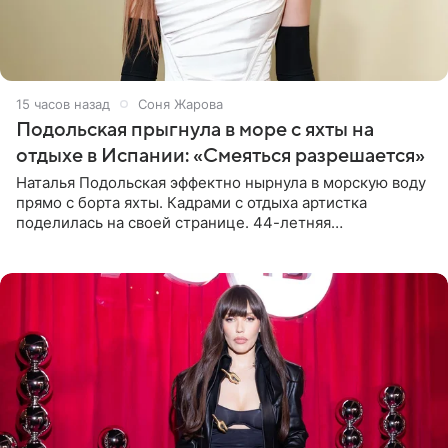
15 часов назад
Соня Жарова
Подольская прыгнула в море с яхты на
отдыхе в Испании: «Смеяться разрешается»
Наталья Подольская эффектно нырнула в морскую воду
прямо с борта яхты. Кадрами с отдыха артистка
поделилась на своей странице. 44-летняя
знаменитость предстала перед поклонниками в ярком
розовом купальнике с