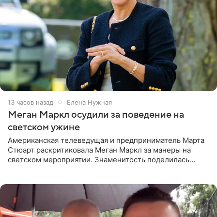
13 часов назад
Елена Нужная
Меган Маркл осудили за поведение на
светском ужине
Американская телеведущая и предприниматель Марта
Стюарт раскритиковала Меган Маркл за манеры на
светском мероприятии. Знаменитость поделилась
деталями личной встречи с герцогиней Сассекской,
пишет PageSix. По