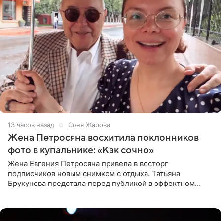
13 часов назад
Соня Жарова
Жена Петросяна восхитила поклонников
фото в купальнике: «Как сочно»
Жена Евгения Петросяна привела в восторг
подписчиков новым снимком с отдыха. Татьяна
Брухунова предстала перед публикой в эффектном
черно-сиреневом монокини, позируя прямо в бассейне.
«Ох, как сочно», «Татьяна,