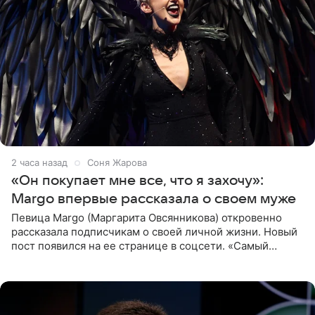
2 часа назад
Соня Жарова
«Он покупает мне все, что я захочу»:
Margo впервые рассказала о своем муже
Певица Margo (Маргарита Овсянникова) откровенно
рассказала подписчикам о своей личной жизни. Новый
пост появился на ее странице в соцсети. «Самый
лучший на свете. И да, он действительно покупает мне
все, что я