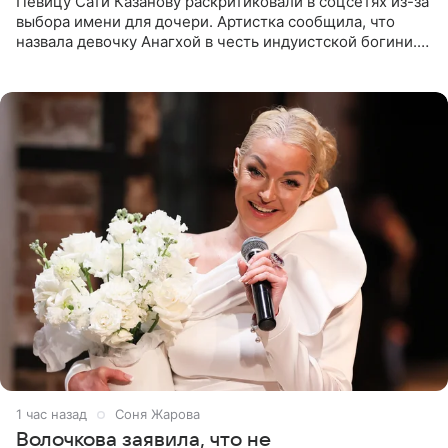
Певицу Сати Казанову раскритиковали в соцсетях из-за
выбора имени для дочери. Артистка сообщила, что
назвала девочку Анагхой в честь индуистской богини.
При этом исполнительница скрывала это имя от
поклонников
1 час назад
Соня Жарова
Волочкова заявила, что не