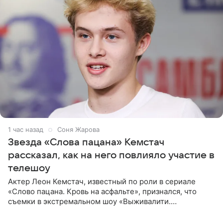
1 час назад
Соня Жарова
Звезда «Слова пацана» Кемстач
рассказал, как на него повлияло участие в
телешоу
Актер Леон Кемстач, известный по роли в сериале
«Слово пацана. Кровь на асфальте», признался, что
съемки в экстремальном шоу «Выживалити.
Наследники» кардинально повлияли на его образ жизни.
Подробностями он