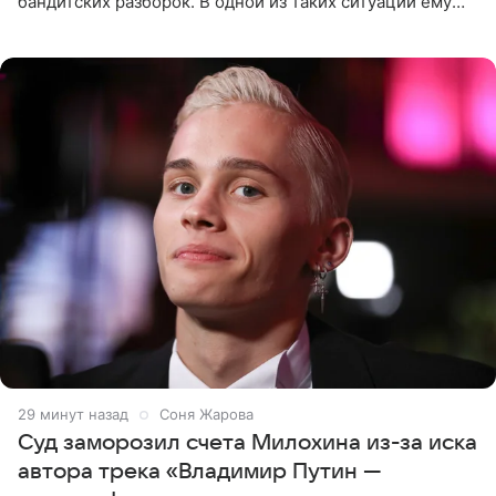
бандитских разборок. В одной из таких ситуаций ему
выдали тяжелый предмет и приказали вступить в драку,
однако он
29 минут назад
Соня Жарова
Суд заморозил счета Милохина из-за иска
автора трека «Владимир Путин —