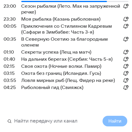
23:00
Сезон рыбалки (Лето. Мах на запруженной
речке)
23:30
Моя рыбалка (Казань рыболовная)
00:05
Приключения со Стилияном Кадревым
(Сафари в Зимбабве: Часть 3-я)
00:35
В Северную Осетию за благородным
оленем
01:10
Секреты успеха (Лещ на матч)
01:40
На дальних берегах (Сербия: Часть 5-я)
02:15
Своя охота (Ночные волки. Памир)
03:15
Охота без границ (Исландия. Гусь)
03:55
Ловля мирных рыб (Лещ. Фидер на реке)
04:25
Рыболовный гид (Свияжск)
Найти