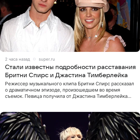
2 часа назад
super.ru
Стали известны подробности расставания
Бритни Спирс и Джастина Тимберлейка
Режиссер музыкального клипа Бритни Спирс рассказал
о драматичном эпизоде, произошедшем во время
съемок. Певица получила от Джастина Тимберлейка
сообщение о расставании прямо на площадке. По
словам постановщика,