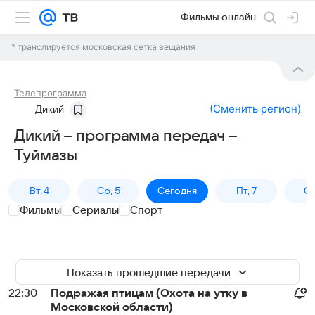
Фильмы онлайн
* транслируется московская сетка вещания
Телепрограмма
(
Сменить регион
)
Дикий
Дикий – программа передач –
Туймазы
Вт, 4
Ср, 5
Сегодня
Пт, 7
Сб
Фильмы
Сериалы
Спорт
Показать прошедшие передачи
22:30
Подражая птицам (Охота на утку в
Московской области)