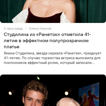
2 часа назад
Елена Нужная
Студилина из «Ранеток» отметила 41-
летие в эффектном полупрозрачном
платье
Янина Студилина, звезда сериала «Ранетки», празднует
41-летие. По случаю торжества актриса выложила для
поклонников эффектный ролик, который записали
прошлой ночью. В кадре артистка предстала в
вечернем