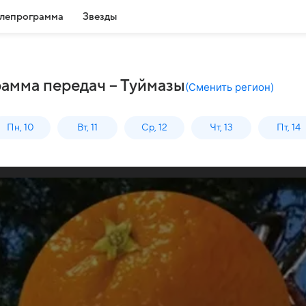
лепрограмма
Звезды
амма передач – Туймазы
(
Сменить регион
)
Пн, 10
Вт, 11
Ср, 12
Чт, 13
Пт, 14