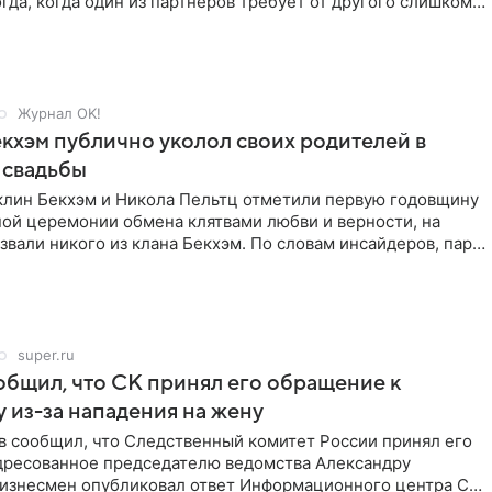
гда, когда один из партнеров требует от другого слишком
Журнал OK!
кхэм публично уколол своих родителей в
 свадьбы
клин Бекхэм и Никола Пельтц отметили первую годовщину
ной церемонии обмена клятвами любви и верности, на
звали никого из клана Бекхэм. По словам инсайдеров, пара
super.ru
бщил, что СК принял его обращение к
 из-за нападения на жену
в сообщил, что Следственный комитет России принял его
дресованное председателю ведомства Александру
Бизнесмен опубликовал ответ Информационного центра СК