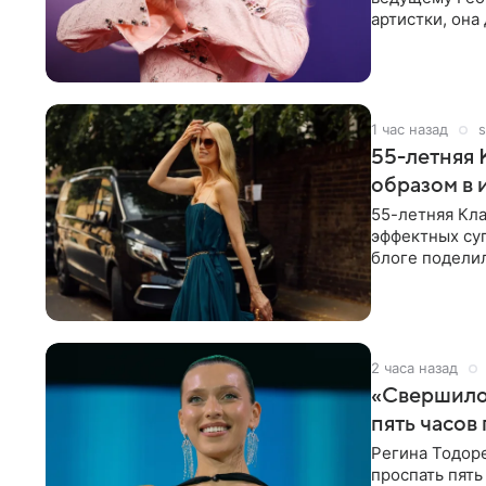
артистки, она
себе жить,
1 час назад
s
55-летняя
образом в 
55-летняя Кла
эффектных су
блоге поделил
роли гостьи,
2 часа назад
«Свершилос
пять часов
Регина Тодоре
проспать пять