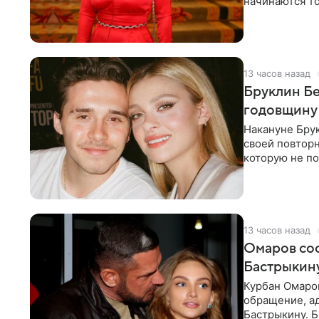
начинаются то
многого,
13 часов назад
Бруклин Бе
годовщину
Накануне Бру
своей повтор
которую не по
считает это
13 часов назад
Омаров соо
Бастрыкину
Курбан Омаро
обращение, а
Бастрыкину. 