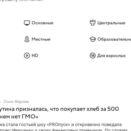
Основные
Центральные
Местные
Образовательн
HD
Для взрослых
Соня Жарова
тина призналась, что покупает хлеб за 500
 нем нет ГМО»
на стала гостьей шоу «PROпуск» и откровенно поведала
ргию Иващенко о своих финансовых привычках. По словам