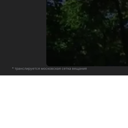
* транслируется московская сетка вещания