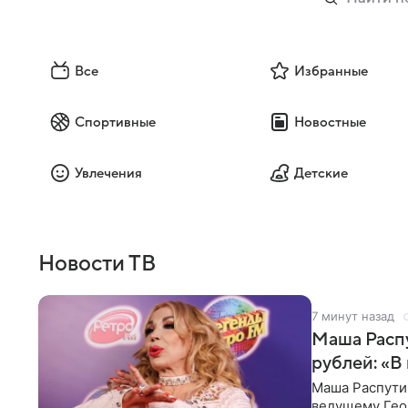
Все
Избранные
Спортивные
Новостные
Увлечения
Детские
Новости ТВ
8 минут назад
Маша Распу
рублей: «В
Маша Распути
ведущему Гео