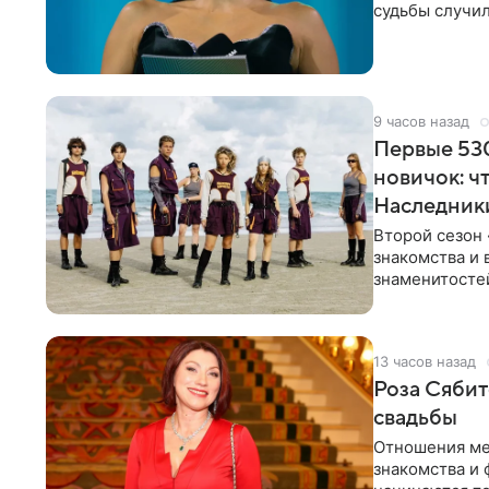
судьбы случил
ребенком. Ар
9 часов назад
Первые 530
новичок: ч
Наследник
Второй сезон 
знакомства и 
знаменитостей
несколько дне
13 часов назад
Роза Сябит
свадьбы
Отношения ме
знакомства и 