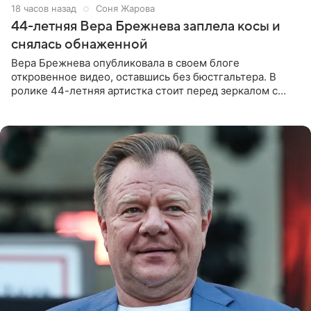
18 часов назад
Соня Жарова
44-летняя Вера Брежнева заплела косы и
снялась обнаженной
Вера Брежнева опубликовала в своем блоге
откровенное видео, оставшись без бюстгальтера. В
ролике 44-летняя артистка стоит перед зеркалом с
обнаженной грудью. Волосы певица собрала в косы и
надела головной убор.