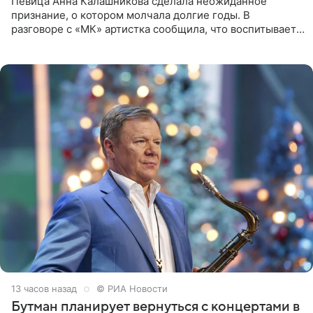
Певица Анна Калашникова сделала неожиданное
признание, о котором молчала долгие годы. В
разговоре с «МК» артистка сообщила, что воспитывает
не одного, а сразу двух сыновей. «На самом деле я
всегда мечтала, что
13 часов назад
© РИА Новости
Бутман планирует вернуться с концертами в