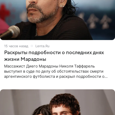
15 часов назад
Lenta.Ru
Раскрыты подробности о последних днях
жизни Марадоны
Массажист Диего Марадоны Николя Таффарель
выступил в суде по делу об обстоятельствах смерти
аргентинского футболиста и раскрыл подробности о
последних днях его жизни. Его слова приводит AFP. На
заседании