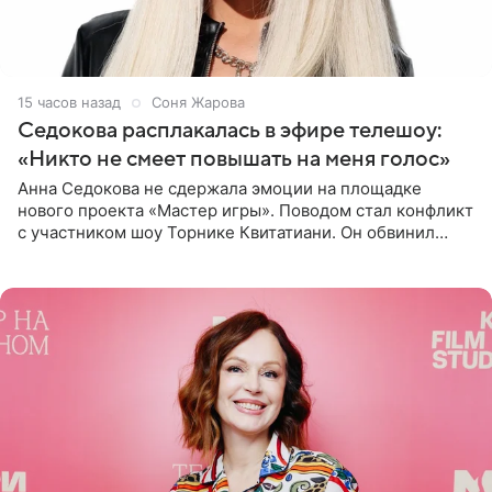
15 часов назад
Соня Жарова
Седокова расплакалась в эфире телешоу:
«Никто не смеет повышать на меня голос»
Анна Седокова не сдержала эмоции на площадке
нового проекта «Мастер игры». Поводом стал конфликт
с участником шоу Торнике Квитатиани. Он обвинил
певицу в нечестной игре, и словесная перепалка
переросла в