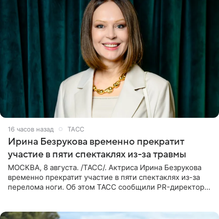
16 часов назад
ТАСС
Ирина Безрукова временно прекратит
участие в пяти спектаклях из-за травмы
МОСКВА, 8 августа. /ТАСС/. Актриса Ирина Безрукова
временно прекратит участие в пяти спектаклях из-за
перелома ноги. Об этом ТАСС сообщили PR-директор
артистки Станислав Влайку и пресс-атташе
Московского