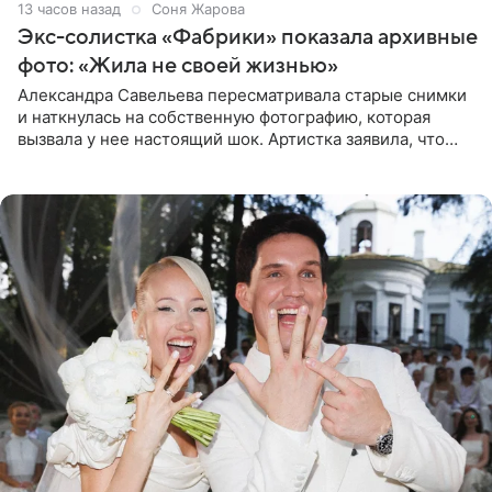
13 часов назад
Соня Жарова
Экс-солистка «Фабрики» показала архивные
фото: «Жила не своей жизнью»
Александра Савельева пересматривала старые снимки
и наткнулась на собственную фотографию, которая
вызвала у нее настоящий шок. Артистка заявила, что
пропасть между ее прошлым и нынешним обликом
огромна. При