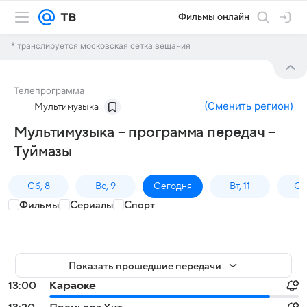
Фильмы онлайн
* транслируется московская сетка вещания
Телепрограмма
(
Сменить регион
)
Мультимузыка
Мультимузыка – программа передач –
Туймазы
Сб, 8
Вс, 9
Сегодня
Вт, 11
Ср,
Фильмы
Сериалы
Спорт
Показать прошедшие передачи
13:00
Караоке