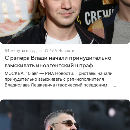
54 минуты назад
© РИА Новости
С рэпера Влади начали принудительно
взыскивать иноагентский штраф
МОСКВА, 10 авг — РИА Новости. Приставы начали
принудительно взыскивать с рэп-исполнителя
Владислава Лешкевича (творческий псевдоним —
Влади; признан иноагентом в РФ) штраф за нарушение
порядка деятельности