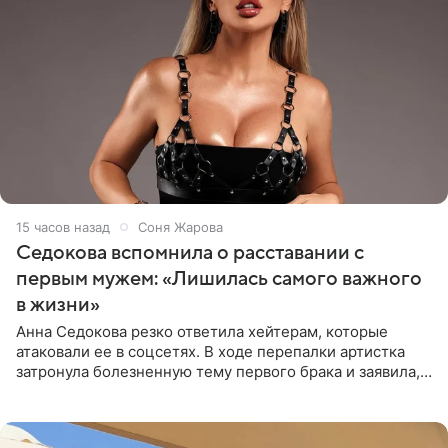
15 часов назад
Соня Жарова
Седокова вспомнила о расставании с
первым мужем: «Лишилась самого важного
в жизни»
Анна Седокова резко ответила хейтерам, которые
атаковали ее в соцсетях. В ходе перепалки артистка
затронула болезненную тему первого брака и заявила,
что чужие судьбы — не ее зона ответственности. От
Валентина