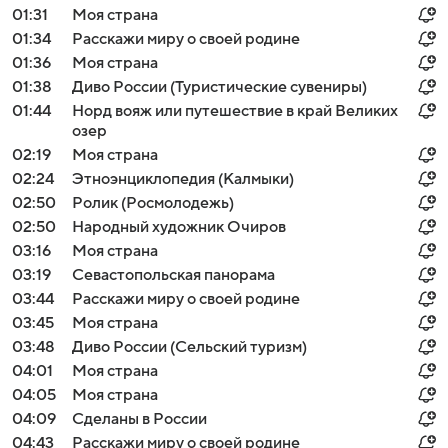
01:31
Моя страна
01:34
Расскажи миру о своей родине
01:36
Моя страна
01:38
Диво России (Туристические сувениры)
01:44
Норд вояж или путешествие в край Великих
озер
02:19
Моя страна
02:24
Этноэнциклопедия (Калмыки)
02:50
Ролик (Росмолодежь)
02:50
Народный художник Очиров
03:16
Моя страна
03:19
Севастопольская панорама
03:44
Расскажи миру о своей родине
03:45
Моя страна
03:48
Диво России (Сельский туризм)
04:01
Моя страна
04:05
Моя страна
04:09
Сделаны в России
04:43
Расскажи миру о своей родине