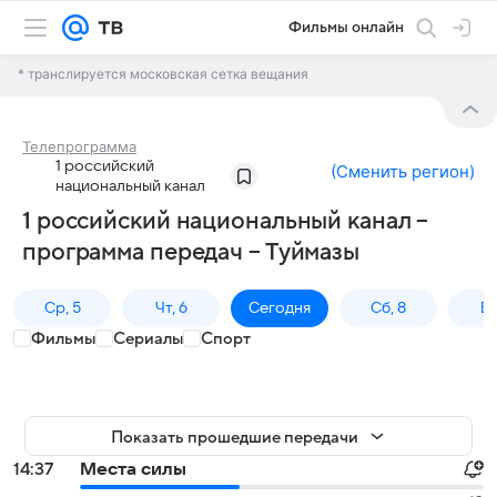
Фильмы онлайн
* транслируется московская сетка вещания
Телепрограмма
1 российский
(
Сменить регион
)
национальный канал
1 российский национальный канал –
программа передач – Туймазы
Ср, 5
Чт, 6
Сегодня
Сб, 8
Вс
Фильмы
Сериалы
Спорт
Показать прошедшие передачи
14:37
Места силы