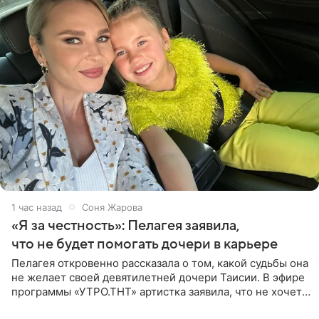
1 час назад
Соня Жарова
«Я за честность»: Пелагея заявила,
что не будет помогать дочери в карьере
Пелагея откровенно рассказала о том, какой судьбы она
не желает своей девятилетней дочери Таисии. В эфире
программы «УТРО.ТНТ» артистка заявила, что не хочет
для наследницы карьеры исполнительницы. Пелагея