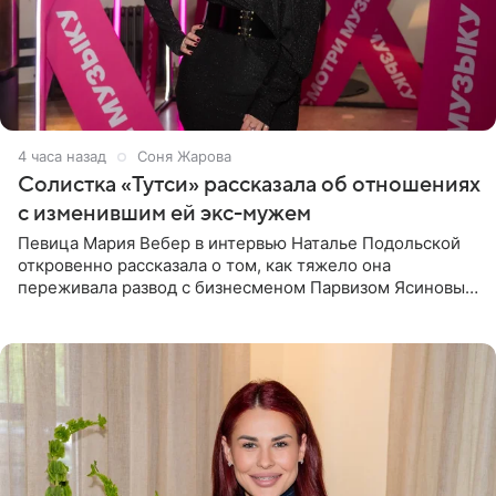
4 часа назад
Соня Жарова
Солистка «Тутси» рассказала об отношениях
с изменившим ей экс-мужем
Певица Мария Вебер в интервью Наталье Подольской
откровенно рассказала о том, как тяжело она
переживала развод с бизнесменом Парвизом Ясиновым.
Артистка призналась, что измена бывшего супруга стала
для нее