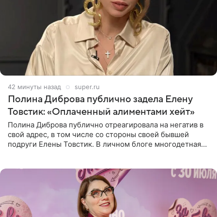
42 минуты назад
super.ru
Полина Диброва публично задела Елену
Товстик: «Оплаченный алиментами хейт»
Полина Диброва публично отреагировала на негатив в
свой адрес, в том числе со стороны своей бывшей
подруги Елены Товстик. В личном блоге многодетная
мама дала понять, что считает экс‑супругу Романа
Товстика