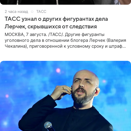
2 часа назад
ТАСС
ТАСС узнал о других фигурантах дела
Лерчек, скрывшихся от следствия
МОСКВА, 7 августа. /ТАСС/. Другие фигуранты
уголовного дела в отношении блогера Лерчек (Валерия
Чекалина), приговоренной к условному сроку и штрафу,
а также ее бывшего супруга и его бывшего бизнес-
партнера,