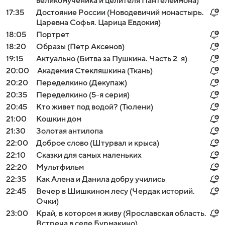
великомученика и целителя Пантелеймона)
17:35
Достояние России (Новодевичий монастырь.
Царевна Софья. Царица Евдокия)
18:05
Портрет
18:20
Образы (Петр Аксенов)
19:15
Актуально (Битва за Пушкина. Часть 2-я)
20:00
Академия Стекляшкина (Ткань)
20:20
Переделкино (Декупаж)
20:35
Переделкино (5-я серия)
20:45
Кто живет под водой? (Тюлени)
21:00
Кошкин дом
21:30
Золотая антилопа
22:00
Доброе слово (Штурвал и крыса)
22:10
Сказки для самых маленьких
22:20
Мультфильм
22:35
Как Алена и Данила добру учились
22:45
Вечер в Шишкином лесу (Чердак историй.
Очки)
23:00
Край, в котором я живу (Ярославская область.
Встреча в селе Бурмакино)