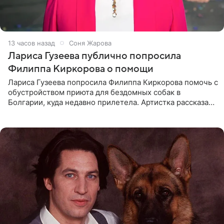
13 часов назад
Соня Жарова
Лариса Гузеева публично попросила
Филиппа Киркорова о помощи
Лариса Гузеева попросила Филиппа Киркорова помочь с
обустройством приюта для бездомных собак в
Болгарии, куда недавно прилетела. Артистка рассказала
о местных волонтерах, которые временно забирают
животных к