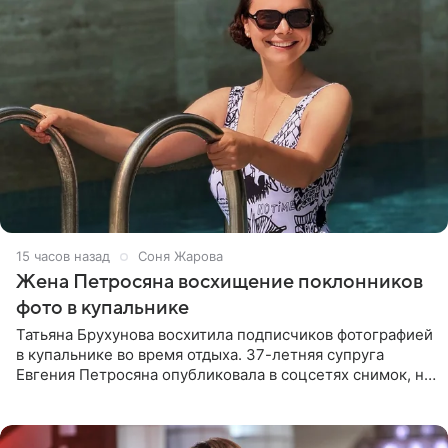
15 часов назад
Соня Жарова
Жена Петросяна восхищение поклонников
фото в купальнике
Татьяна Брухунова восхитила подписчиков фотографией
в купальнике во время отдыха. 37-летняя супруга
Евгения Петросяна опубликовала в соцсетях снимок, на
котором позирует у бассейна в белоснежном монокини
с