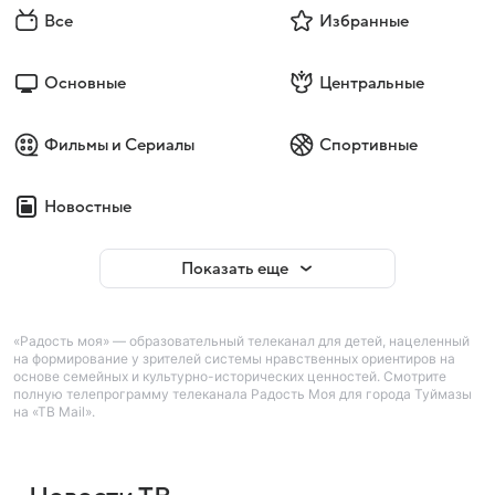
Все
Избранные
Основные
Центральные
Фильмы и Сериалы
Спортивные
Новостные
Показать еще
«Радость моя» — образовательный телеканал для детей, нацеленный
на формирование у зрителей системы нравственных ориентиров на
основе семейных и культурно-исторических ценностей. Смотрите
полную телепрограмму телеканала Радость Моя для города Туймазы
на «ТВ Mail».