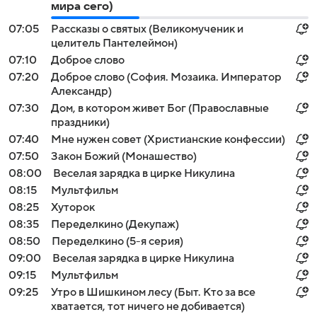
мира сего)
07:05
Рассказы о святых (Великомученик и
целитель Пантелеймон)
07:10
Доброе слово
07:20
Доброе слово (София. Мозаика. Император
Александр)
07:30
Дом, в котором живет Бог (Православные
праздники)
07:40
Мне нужен совет (Христианские конфессии)
07:50
Закон Божий (Монашество)
08:00
Веселая зарядка в цирке Никулина
08:15
Мультфильм
08:25
Хуторок
08:35
Переделкино (Декупаж)
08:50
Переделкино (5-я серия)
09:00
Веселая зарядка в цирке Никулина
09:15
Мультфильм
09:25
Утро в Шишкином лесу (Быт. Кто за все
хватается, тот ничего не добивается)