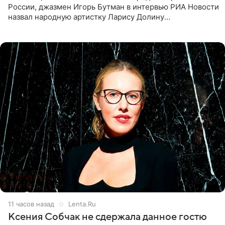
России, джазмен Игорь Бутман в интервью РИА Новости
назвал народную артистку Ларису Долину
великолепной певицей и рассказал о желании сделать с
ней новую совместную
11 часов назад
Lenta.Ru
Ксения Собчак не сдержала данное гостю