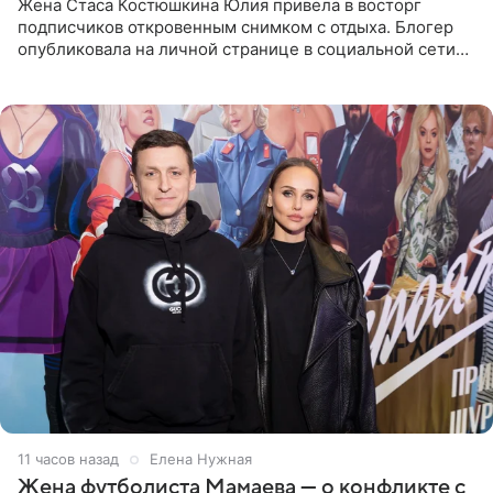
Жена Стаса Костюшкина Юлия привела в восторг
подписчиков откровенным снимком с отдыха. Блогер
опубликовала на личной странице в социальной сети
фото в ярком бикини, позируя на пирсе во время отпуска
в Турции,
11 часов назад
Елена Нужная
Жена футболиста Мамаева — о конфликте с