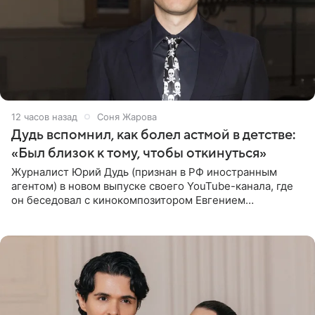
12 часов назад
Соня Жарова
Дудь вспомнил, как болел астмой в детстве:
«Был близок к тому, чтобы откинуться»
Журналист Юрий Дудь (признан в РФ иностранным
агентом) в новом выпуске своего YouTube-канала, где
он беседовал с кинокомпозитором Евгением
Гальпериным, поделился личной историей о борьбе с
бронхиальной астмой в