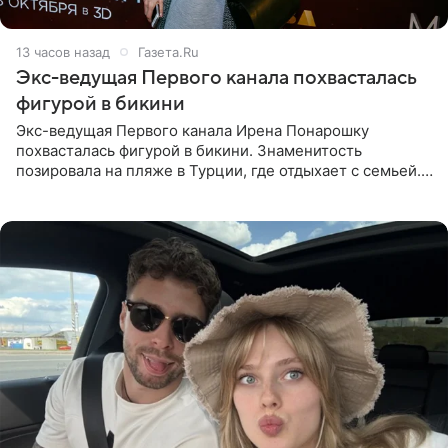
13 часов назад
Газета.Ru
Экс-ведущая Первого канала похвасталась
фигурой в бикини
Экс-ведущая Первого канала Ирена Понарошку
похвасталась фигурой в бикини. Знаменитость
позировала на пляже в Турции, где отдыхает с семьей.
Она поделилась кадрами с отдыха в Instagram (владелец
компания Meta