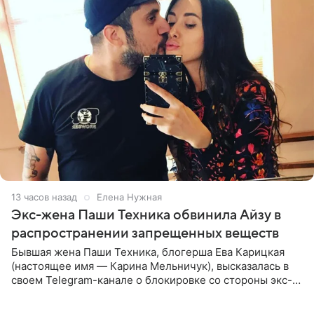
13 часов назад
Елена Нужная
Экс-жена Паши Техника обвинила Айзу в
распространении запрещенных веществ
Бывшая жена Паши Техника, блогерша Ева Карицкая
(настоящее имя — Карина Мельничук), высказалась в
своем Telegram-канале о блокировке со стороны экс-
супруги Гуфа Айзы-Лилуны Ай. Карицкая утверждает,
что ее