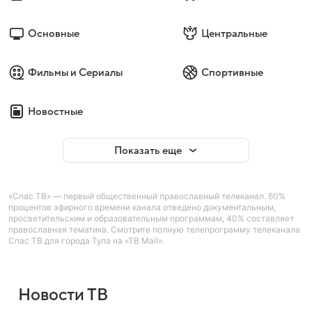
Основные
Центральные
Фильмы и Сериалы
Спортивные
Новостные
Показать еще
«Спас ТВ» — первый общественный православный телеканал. 60%
процентов эфирного времени канала отведено документальным,
просветительским и образовательным программам, 40% составляет
православная тематика. Смотрите полную телепрограмму телеканала
Спас ТВ для города Тула на «ТВ Mail».
Новости ТВ