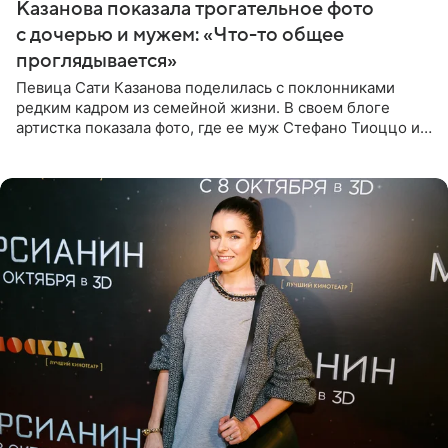
Казанова показала трогательное фото
с дочерью и мужем: «Что-то общее
проглядывается»
Певица Сати Казанова поделилась с поклонниками
редким кадром из семейной жизни. В своем блоге
артистка показала фото, где ее муж Стефано Тиоццо и
их маленькая дочь спят рядом. На снимке отец и
малышка лежат в