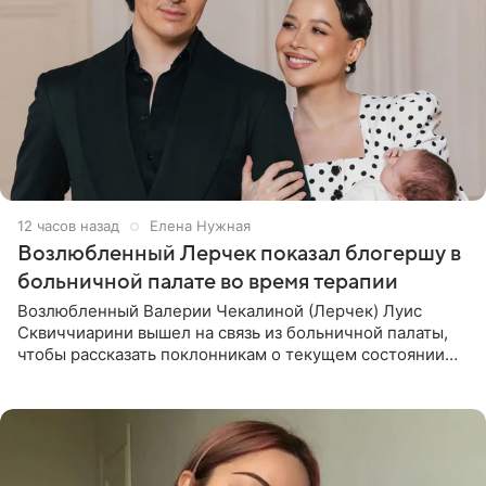
12 часов назад
Елена Нужная
Возлюбленный Лерчек показал блогершу в
больничной палате во время терапии
Возлюбленный Валерии Чекалиной (Лерчек) Луис
Сквиччиарини вышел на связь из больничной палаты,
чтобы рассказать поклонникам о текущем состоянии
блогерши. Он подтвердил, что основной курс
химиотерапии позади, но