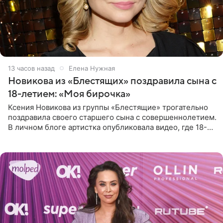
13 часов назад
Елена Нужная
Новикова из «Блестящих» поздравила сына с
18-летием: «Моя бирочка»
Ксения Новикова из группы «Блестящие» трогательно
поздравила своего старшего сына с совершеннолетием.
В личном блоге артистка опубликовала видео, где 18-
летний Мирон легко подхватил маму на руки и закружил
во