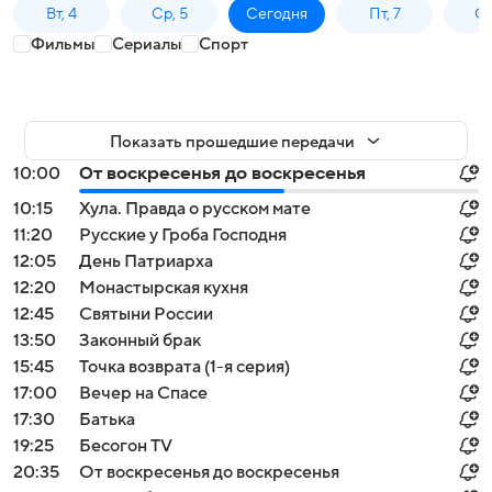
Вт, 4
Ср, 5
Сегодня
Пт, 7
Сб
Фильмы
Сериалы
Спорт
Показать прошедшие передачи
10:00
От воскресенья до воскресенья
10:15
Хула. Правда о русском мате
11:20
Русские у Гроба Господня
12:05
День Патриарха
12:20
Монастырская кухня
12:45
Святыни России
13:50
Законный брак
15:45
Точка возврата (1-я серия)
17:00
Вечер на Спасе
17:30
Батька
19:25
Бесогон TV
20:35
От воскресенья до воскресенья