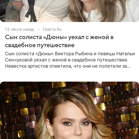
13 часов назад
Газета.Ru
Сын солиста «Дюны» уехал с женой в
свадебное путешествие
Сын солиста «Дюны» Виктора Рыбина и певицы Натальи
Сенчуковой уехал с женой в свадебное путешествие.
Невестка артистов отметила, что они не полетели за
границу, а выбрали для отдыха эко-комплекс в
Калужской