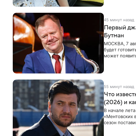
45 минут назад
Первый джа
Бутман
МОСКВА, 7 авг
будет готовит
может появит
проработка
55 минут назад
Что извест
(2026) и к
В начале лета
«Ментовских 
сезон постави
главной роли