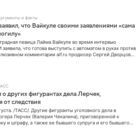
Аргументы и факты
аявил, что Вайкуле своими заявлениями «сама
могилу»
традная певица Лайма Вайкуле во время интервью
заявила, что готова выступить с автоматом в руках против
клюзивном комментарии aif.ru продюсер Сергей Дворцов
ТАСС
 о других фигурантах дела Лерчек,
 от следствия
уста. /ТАСС/. Другие фигуранты уголовного дела в
огера Лерчек (Валерия Чекалина), приговоренной к
ку и штрафу, а также ее бывшего супруга и его бывшего
ра,