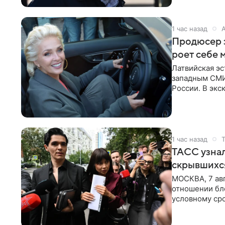
1 час назад
Продюсер з
роет себе 
Латвийская эс
западным СМИ 
России. В экс
отметил, что
1 час назад
ТАСС узнал
скрывшихся
МОСКВА, 7 авг
отношении бл
условному сро
бизнес-партне