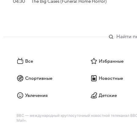
04:30
The Big Cases (Funeral Home Horror)
Все
Избранные
Спортивные
Новостные
Увлечения
Детские
BBC — международный круглосуточный новостной телеканал BBC.
Mail».