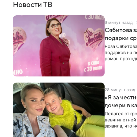
Новости ТВ
6 минут назад
Сябитова з
подарки ср
Роза Сябитова
подарков на п
роман проходи
партнера бол
28 минут назад
«Я за честн
дочери в к
Пелагея откро
девятилетней
заявила, что 
Пелагея