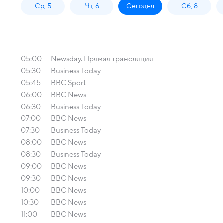
Ср, 5
Чт, 6
Сегодня
Сб, 8
05:00
Newsday. Прямая трансляция
05:30
Business Today
05:45
BBC Sport
06:00
BBC News
06:30
Business Today
07:00
BBC News
07:30
Business Today
08:00
BBC News
08:30
Business Today
09:00
BBC News
09:30
BBC News
10:00
BBC News
10:30
BBC News
11:00
BBC News