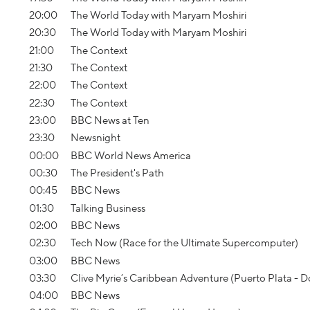
20:00
The World Today with Maryam Moshiri
20:30
The World Today with Maryam Moshiri
21:00
The Context
21:30
The Context
22:00
The Context
22:30
The Context
23:00
BBC News at Ten
23:30
Newsnight
00:00
BBC World News America
00:30
The President's Path
00:45
BBC News
01:30
Talking Business
02:00
BBC News
02:30
Tech Now (Race for the Ultimate Supercomputer)
03:00
BBC News
03:30
Clive Myrie’s Caribbean Adventure (Puerto Plata - 
04:00
BBC News