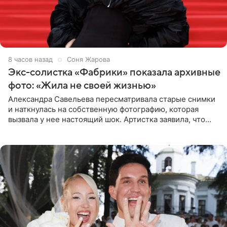
8 часов назад
Соня Жарова
Экс-солистка «Фабрики» показала архивные
фото: «Жила не своей жизнью»
Александра Савельева пересматривала старые снимки
и наткнулась на собственную фотографию, которая
вызвала у нее настоящий шок. Артистка заявила, что
пропасть между ее прошлым и нынешним обликом
огромна. При