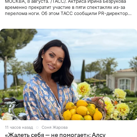
МОСКВА, 8 августа. /ТАСС/. Актриса Ирина Безрукова
временно прекратит участие в пяти спектаклях из-за
перелома ноги. Об этом ТАСС сообщили PR-директор
артистки Станислав Влайку и пресс-атташе
Московского
11 часов назад
Соня Жарова
«Жалеть себя — не помогает»: Алсу