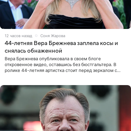
12 часов назад
Соня Жарова
44-летняя Вера Брежнева заплела косы и
снялась обнаженной
Вера Брежнева опубликовала в своем блоге
откровенное видео, оставшись без бюстгальтера. В
ролике 44-летняя артистка стоит перед зеркалом с
обнаженной грудью. Волосы певица собрала в косы и
надела головной убор.