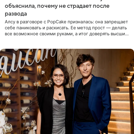
объяснила, почему не страдает после
развода
Алсу в разговоре с PopCake призналась: она запрещает
себе паниковать и раскисать. Ее метод прост — делать
все возможное своими руками, а итог доверять высшим
силам. Певица утверждает, что истерики и потеря