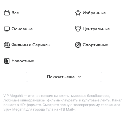
Все
Избранные
Основные
Центральные
Фильмы и Сериалы
Спортивные
Новостные
Показать еще
ViP Megahit — это настоящие кинохиты, мировые блокбастеры,
любимые кинофраншизы, фильмы-лауреаты и культовые ленты. Канал
вещает в HD-формате. Смотрите полную телепрограмму телеканала
viju+ Megahit для города Тула на «ТВ Mail».