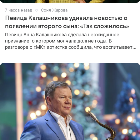
7 часов назад
Соня Жарова
Певица Калашникова удивила новостью о
появлении второго сына: «Так сложилось»
Певица Анна Калашникова сделала неожиданное
признание, о котором молчала долгие годы. В
разговоре с «МК» артистка сообщила, что воспитывает
не одного, а сразу двух сыновей. «На самом деле я
всегда мечтала, что