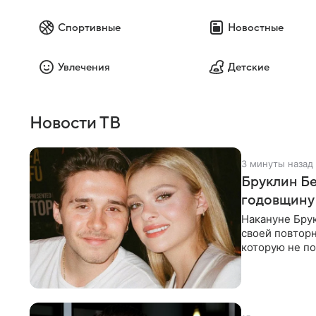
Спортивные
Новостные
Увлечения
Детские
Новости ТВ
3 минуты назад
Бруклин Бе
годовщину
Накануне Бру
своей повтор
которую не по
считает это