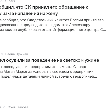
super.ru
бщил, что СК принял его обращение к
 из-за нападения на жену
в сообщил, что Следственный комитет России принял его
дресованное председателю ведомства Александру
Бизнесмен опубликовал ответ Информационного центра СК
е. В
Елена Нужная
л осудили за поведение на светском ужине
 телеведущая и предприниматель Марта Стюарт
ла Меган Маркл за манеры на светском мероприятии.
 поделилась деталями личной встречи с герцогиней
ишет PageSix. По
д
Соня Жарова