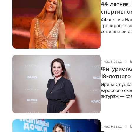
44-летняя 
спортивно
44-летняя Нат
тренировка во
социальной се
красном
1 час назад
Фигуристка
18-летнего
Ирина Слуцкая
взрослого сын
антураж — со
фигуристка
1 час назад