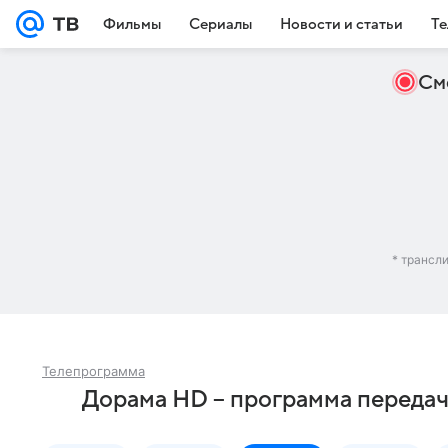
Фильмы
Сериалы
Новости и статьи
Те
См
* трансл
Телепрограмма
Дорама HD – программа передач 