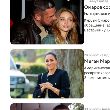
15 минут назад
Омаров соо
Бастрыкину
Курбан Омаро
обращение, а
Бастрыкину. 
в личном блог
26 минут назад
Меган Марк
Американская
раскритикова
Знаменитость
Сассекской, п
33 минуты наза