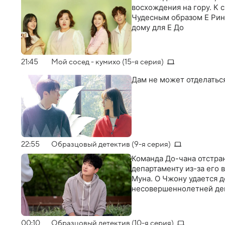
восхождения на гору. К с
Чудесным образом Е Рин 
дому для Е До
21:45
Мой сосед - кумихо (15-я серия)
Дам не может отделатьс
22:55
Образцовый детектив (9-я серия)
Команда До-чана отстран
департаменту из-за его
Муна. О Чжону удается д
несовершеннолетней де
00:10
Образцовый детектив (10-я серия)