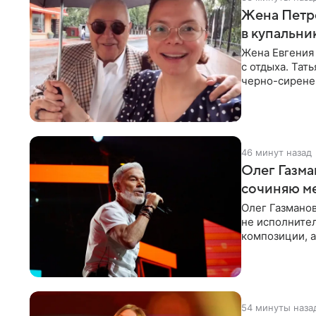
Жена Петр
в купальни
Жена Евгения
с отдыха. Тат
черно-сиренев
«Татьяна,
46 минут назад
Олег Газма
сочиняю м
Олег Газманов
не исполнител
композиции, а
музыканта,
54 минуты наза