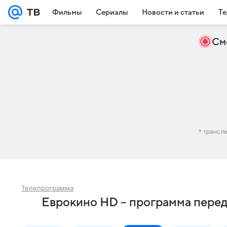
Фильмы
Сериалы
Новости и статьи
Те
См
* трансл
Телепрограмма
Еврокино HD – программа переда