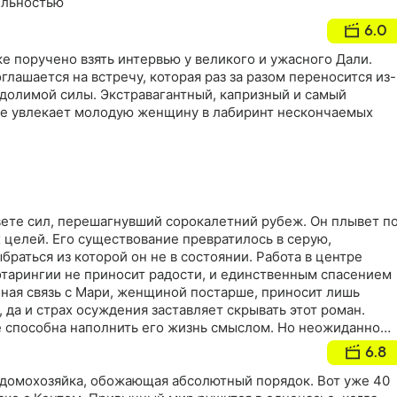
ельностью
6.0
 поручено взять интервью у великого и ужасного Дали.
лашается на встречу, которая раз за разом переносится из-
одолимой силы. Экстравагантный, капризный и самый
ле увлекает молодую женщину в лабиринт нескончаемых
вете сил, перешагнувший сорокалетний рубеж. Он плывет п
 целей. Его существование превратилось в серую,
браться из которой он не в состоянии. Работа в центре
отарингии не приносит радости, и единственным спасением
йная связь с Мари, женщиной постарше, приносит лишь
да и страх осуждения заставляет скрывать этот роман.
не способна наполнить его жизнь смыслом. Но неожиданно
 шанс: Фабио становится присяжным заседателем. Теперь
6.8
ловеку, потерявшему ориентиры в жизни и не способному
дстоит вынести вердикт по делу молодого поджигателя,
 домохозяйка, обожающая абсолютный порядок. Вот уже 40