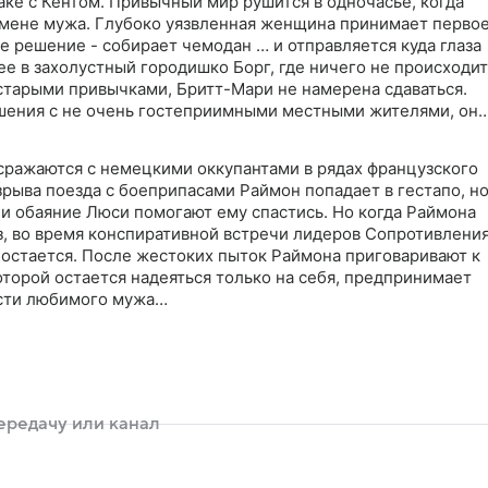
мышленном убийстве
аке с Кентом. Привычный мир рушится в одночасье, когда
змене мужа. Глубоко уязвленная женщина принимает перво
е решение - собирает чемодан … и отправляется куда глаза
 ее в захолустный городишко Борг, где ничего не происходит
 старыми привычками, Бритт-Мари не намерена сдаваться.
шения с не очень гостеприимными местными жителями, она
овой жизни и новой любви
сражаются с немецкими оккупантами в рядах французского
рыва поезда с боеприпасами Раймон попадает в гестапо, н
 и обаяние Люси помогают ему спастись. Но когда Раймона
з, во время конспиративной встречи лидеров Сопротивления
 остается. После жестоких пыток Раймона приговаривают к
оторой остается надеяться только на себя, предпринимает
сти любимого мужа…