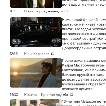
дочь вдруг меняет внеш
10:55
По ту сторону надежды
Немолодой финский комм
карты, он начинает новы
пинта". Молодой бежене
легализоваться в Финлян
пропавшей сестры) убита
он с фальшивыми докуме
Добросердечные сотрудн
войны, местных фашисто
12:35
Мой Марчелло
После изматывающих съе
Кьяры Мастроянни игры 
Мастроянни, она приним
близких друзей актрисы
до возмущения и восторж
воспоминания обретают 
великого артиста
14:30
Мэдисон: Крепкая дружба
13-летняя Мэдисон не т