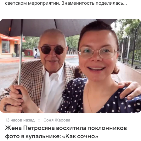
светском мероприятии. Знаменитость поделилась
деталями личной встречи с герцогиней Сассекской,
пишет PageSix. По
13 часов назад
Соня Жарова
Жена Петросяна восхитила поклонников
фото в купальнике: «Как сочно»