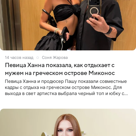
14 часов назад
Соня Жарова
Певица Ханна показала, как отдыхает с
мужем на греческом острове Миконос
Певица Ханна и продюсер Пашу показали совместные
кадры с отдыха на греческом острове Миконос. Для
выхода в свет артистка выбрала черный топ и юбку с
высоким разрезом. Дополнили образ босоножки в тон,
серьги с