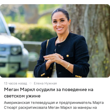
центра СК в личном блоге. В
13 часов назад
Елена Нужная
Меган Маркл осудили за поведение на
светском ужине
Американская телеведущая и предприниматель Марта
Стюарт раскритиковала Меган Маркл за манеры на