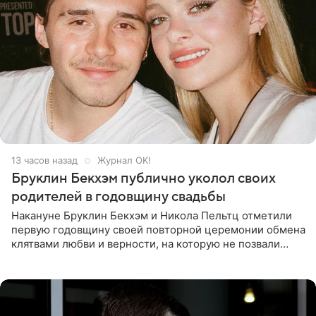
13 часов назад
Журнал OK!
Бруклин Бекхэм публично уколол своих
родителей в годовщину свадьбы
Накануне Бруклин Бекхэм и Никола Пельтц отметили
первую годовщину своей повторной церемонии обмена
клятвами любви и верности, на которую не позвали
никого из клана Бекхэм. По словам инсайдеров, пара
считает это