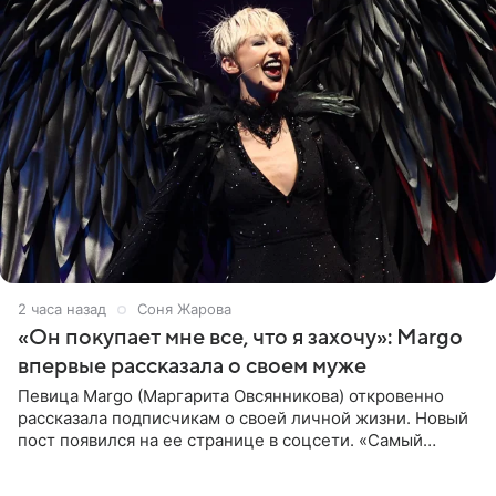
2 часа назад
Соня Жарова
«Он покупает мне все, что я захочу»: Margo
впервые рассказала о своем муже
Певица Margo (Маргарита Овсянникова) откровенно
рассказала подписчикам о своей личной жизни. Новый
пост появился на ее странице в соцсети. «Самый
лучший на свете. И да, он действительно покупает мне
все, что я