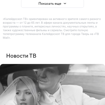
Показать еще
«Калейдоскоп ТВ» ориентирован на активного зрителя самого разного
возраста — от 12 до 65 лет. В эфире канала документальные ленты и
программы о планете, интересных личностях, научных открытиях, а
также художественные фильмы и сериалы. Смотрите полную
телепрограмму телеканала Калейдоскоп ТВ для города Тверь на «ТВ
Mail».
Новости ТВ