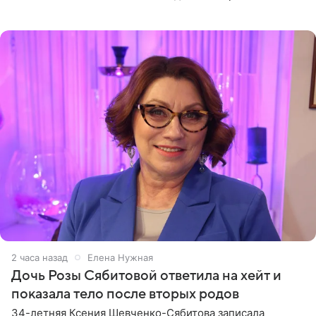
подкаста «Путь в ТОП с Олесей Нагорной», выпуск
которого доступен в
2 часа назад
Елена Нужная
Дочь Розы Сябитовой ответила на хейт и
показала тело после вторых родов
34-летняя Ксения Шевченко-Сябитова записала