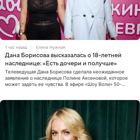
1 час назад
Елена Нужная
Дана Борисова высказалась о 18-летней
наследнице: «Есть дочери и получше»
Телеведущая Дана Борисова сделала неожиданное
заявление о наследнице Полине Аксеновой, которое
может задеть ее чувства. В эфире «Шоу Воли» 50-
летняя знаменитость откровенно призналась, что не
считает свою дочь