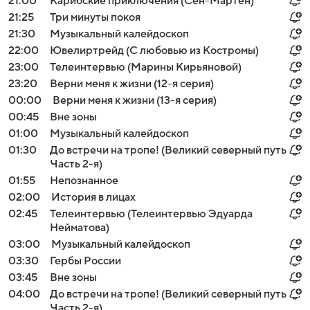
21:00
Карибские приключения (Сен-Мартен)
21:25
Три минуты покоя
21:30
Музыкальный калейдоскоп
22:00
Ювелиртрейд (С любовью из Костромы)
23:00
Телеинтервью (Марины Кирьяновой)
23:20
Верни меня к жизни (12-я серия)
00:00
Верни меня к жизни (13-я серия)
00:45
Вне зоны
01:00
Музыкальный калейдоскоп
01:30
До встречи на тропе! (Великий северный путь
Часть 2-я)
01:55
Непознанное
02:00
История в лицах
02:45
Телеинтервью (Телеинтервью Эдуарда
Нейматова)
03:00
Музыкальный калейдоскоп
03:30
Гербы России
03:45
Вне зоны
04:00
До встречи на тропе! (Великий северный путь
Часть 2-я)