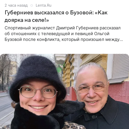
2 часа назад
Lenta.Ru
Губерниев высказался о Бузовой: «Как
доярка на селе!»
Спортивный журналист Дмитрий Губерниев рассказал
об отношениях с телеведущей и певицей Ольгой
Бузовой после конфликта, который произошел между
ними в 2021 году в прямом эфире канала «Матч ТВ». В
разговоре с