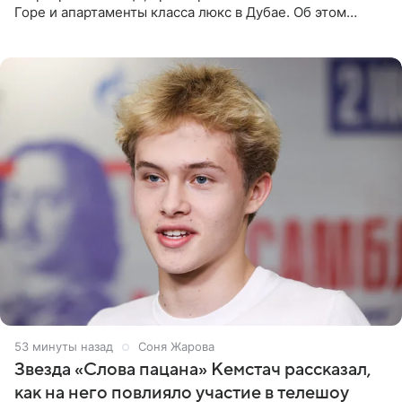
Горе и апартаменты класса люкс в Дубае. Об этом
сообщает Telegram-канал «Звездач» в рубрике «По
домам». По
53 минуты назад
Соня Жарова
Звезда «Слова пацана» Кемстач рассказал,
как на него повлияло участие в телешоу