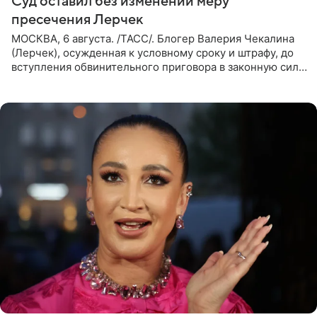
Суд оставил без изменений меру
пресечения Лерчек
МОСКВА, 6 августа. /ТАСС/. Блогер Валерия Чекалина
(Лерчек), осужденная к условному сроку и штрафу, до
вступления обвинительного приговора в законную силу
будет находиться под запретом определенных
действий. Об