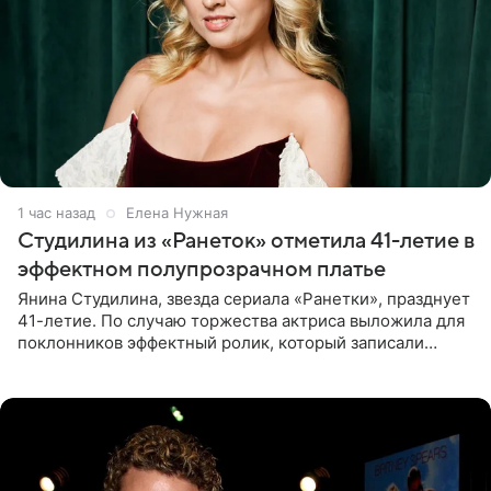
1 час назад
Елена Нужная
Студилина из «Ранеток» отметила 41-летие в
эффектном полупрозрачном платье
Янина Студилина, звезда сериала «Ранетки», празднует
41-летие. По случаю торжества актриса выложила для
поклонников эффектный ролик, который записали
прошлой ночью. В кадре артистка предстала в
вечернем