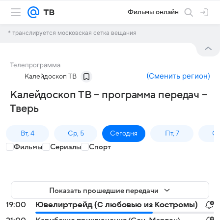
Фильмы онлайн
* транслируется московская сетка вещания
Телепрограмма
(
Сменить регион
)
Калейдоскоп ТВ
Калейдоскоп ТВ – программа передач –
Тверь
Вт, 4
Ср, 5
Сегодня
Пт, 7
Сб
Фильмы
Сериалы
Спорт
Показать прошедшие передачи
19:00
Ювелиртрейд (С любовью из Костромы)