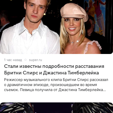
1 час назад
super.ru
Стали известны подробности расставания
Бритни Спирс и Джастина Тимберлейка
Режиссер музыкального клипа Бритни Спирс рассказал
о драматичном эпизоде, произошедшем во время
съемок. Певица получила от Джастина Тимберлейка
сообщение о расставании прямо на площадке. По
словам постановщика,