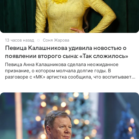
13 часов назад
Соня Жарова
Певица Калашникова удивила новостью о
появлении второго сына: «Так сложилось»
Певица Анна Калашникова сделала неожиданное
признание, о котором молчала долгие годы. В
разговоре с «МК» артистка сообщила, что воспитывает
не одного, а сразу двух сыновей. «На самом деле я
всегда мечтала, что