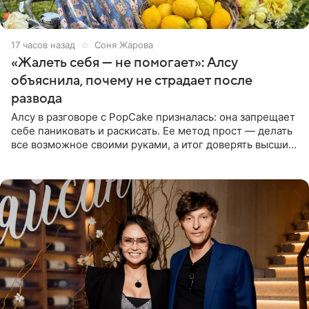
17 часов назад
Соня Жарова
«Жалеть себя — не помогает»: Алсу
объяснила, почему не страдает после
развода
Алсу в разговоре с PopCake призналась: она запрещает
себе паниковать и раскисать. Ее метод прост — делать
все возможное своими руками, а итог доверять высшим
силам. Певица утверждает, что истерики и потеря