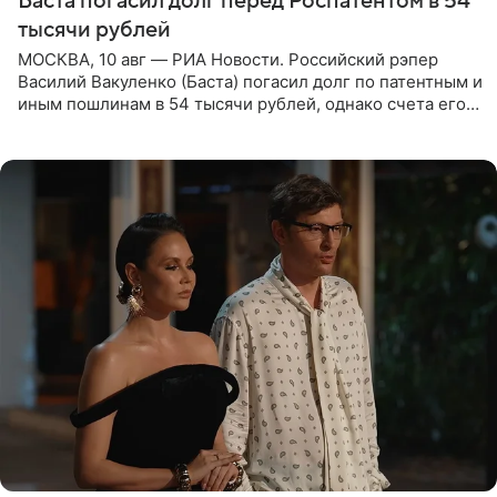
Баста погасил долг перед Роспатентом в 54
тысячи рублей
МОСКВА, 10 авг — РИА Новости. Российский рэпер
Василий Вакуленко (Баста) погасил долг по патентным и
иным пошлинам в 54 тысячи рублей, однако счета его
компании все еще заблокированы, следует из
материалов