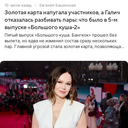
10 часов назад
Евгения Башинская
Золотая карта напугала участников, а Галич
отказалась разбивать пары: что было в 5-м
выпуске «Большого куша-2»
Пятый выпуск «Большого куша. Бангкок» прошел без
вылета, но едва не изменил состав сразу нескольких
пар. Главной угрозой стала золотая карта, позволяющая
разлучить один из дуэтов и поменять участников
местами.