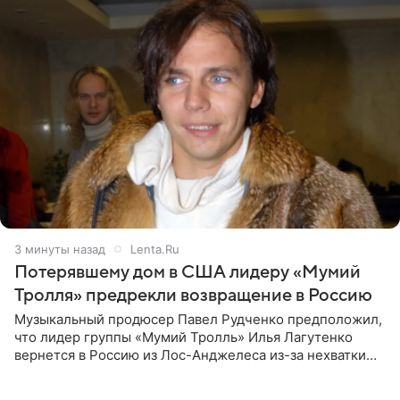
3 минуты назад
Lenta.Ru
Потерявшему дом в США лидеру «Мумий
Тролля» предрекли возвращение в Россию
Музыкальный продюсер Павел Рудченко предположил,
что лидер группы «Мумий Тролль» Илья Лагутенко
вернется в Россию из Лос-Анджелеса из-за нехватки
денег. Его комментарий передает «Абзац».
Медиаменеджер уточнил,