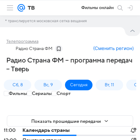
Фильмы онлайн
* транслируется московская сетка вещания
Телепрограмма
(
Сменить регион
)
Радио Страна ФМ
Радио Страна ФМ – программа передач
– Тверь
Сб, 8
Вс, 9
Сегодня
Вт, 11
Ср,
Фильмы
Сериалы
Спорт
Показать прошедшие передачи
11:00
Календарь страны