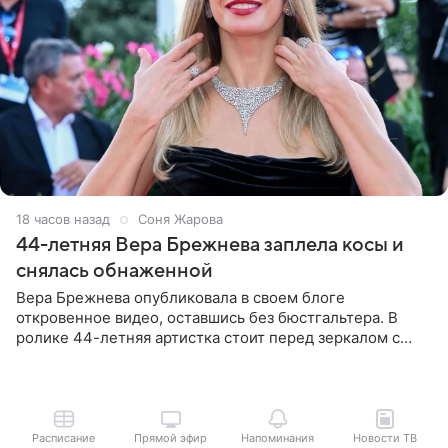
18 часов назад
Соня Жарова
44-летняя Вера Брежнева заплела косы и
снялась обнаженной
Вера Брежнева опубликовала в своем блоге
откровенное видео, оставшись без бюстгальтера. В
ролике 44-летняя артистка стоит перед зеркалом с
обнаженной грудью. Волосы певица собрала в косы и
надела головной убор.
Расписание
Прямой эфир
Напоминания
Новости ТВ