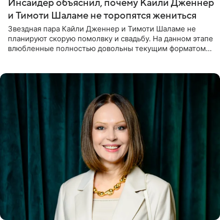
Инсайдер объяснил, почему Кайли Дженнер
и Тимоти Шаламе не торопятся жениться
Звездная пара Кайли Дженнер и Тимоти Шаламе не
планируют скорую помолвку и свадьбу. На данном этапе
влюбленные полностью довольны текущим форматом
своих отношений и сознательно не хотят торопить
события. Сейчас