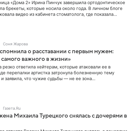
ница «Дома 2» Ирина Пинчук завершила ортодонтическое
ла брекеты, которые носила около года. В личном блоге
ковала видео из кабинета стоматолога, где показала
ия
Соня Жарова
спомнила о расставании с первым мужем:
самого важного в жизни»
 резко ответила хейтерам, которые атаковали ее в
оде перепалки артистка затронула болезненную тему
 и заявила, что чужие судьбы — не ее зона
ти. От Валентина
Газета.Ru
жена Михаила Турецкого снялась с дочерями в