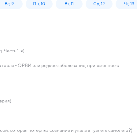
Вс, 9
Пн, 10
Вт, 11
Ср, 12
Чт, 13
 Часть 1-я)
в горле - ОРВИ или редкое заболевание, привезенное с
ерия)
ой, которая потеряла сознание и упала в туалете самолета?)