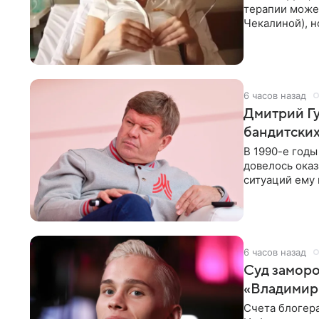
терапии может
Чекалиной), 
здоровью не к
6 часов назад
Дмитрий Гу
бандитских
В 1990-е год
довелось оказ
ситуаций ему 
однако он
6 часов назад
Суд заморо
«Владимир
Счета блогер