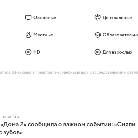
Основные
Центральные
Местные
Образовательн
HD
Для взрослых
атики. Эфир канала представлен судебными шоу, расследованиями и реал
super.ru
 «Дома 2» сообщила о важном событии: «Сняли
с зубов»