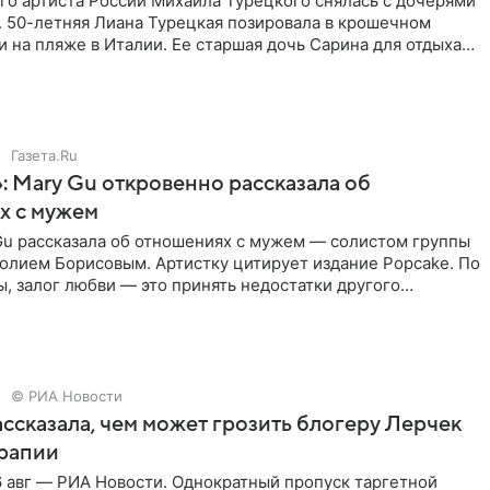
го артиста России Михаила Турецкого снялась с дочерями
. 50-летняя Лиана Турецкая позировала в крошечном
 на пляже в Италии. Ее старшая дочь Сарина для отдыха
о
Газета.Ru
: Mary Gu откровенно рассказала об
х с мужем
Gu рассказала об отношениях с мужем — солистом группы
олием Борисовым. Артистку цитирует издание Popcake. По
, залог любви — это принять недостатки другого
кже
© РИА Новости
ссказала, чем может грозить блогеру Лерчек
ерапии
 авг — РИА Новости. Однократный пропуск таргетной