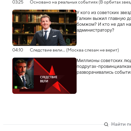
03:25
Основано на реальных событиях (В орбитах звезд
У кого из советских зве
Галкин выжил главную д
бомжом? И кто не дал н
администратору?
04:10
Следствие вели... (Москва слезам не верит)
Миллионы советских лю
подругах-провинциалках 
разворачивались событи