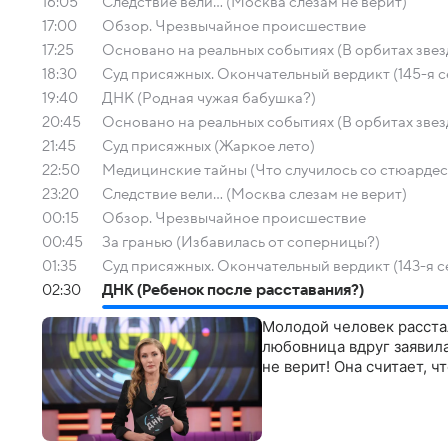
16:05
Следствие вели... (Москва слезам не верит)
17:00
Обзор. Чрезвычайное происшествие
17:25
Основано на реальных событиях (В орбитах звезд
18:30
Суд присяжных. Окончательный вердикт (145-я с
19:40
ДНК (Родная чужая бабушка?)
20:45
Основано на реальных событиях (В орбитах звезд
21:45
Суд присяжных (Жаркое лето)
22:50
Медицинские тайны (Что случилось со стюардесс
23:20
Следствие вели... (Москва слезам не верит)
00:15
Обзор. Чрезвычайное происшествие
00:45
За гранью (Избавилась от соперницы?)
01:35
Суд присяжных. Окончательный вердикт (143-я с
02:30
ДНК (Ребенок после расставания?)
Молодой человек расстал
любовница вдруг заявила
не верит! Она считает, 