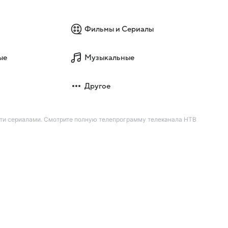
Фильмы и Сериалы
ые
Музыкальные
Другое
ити сериалами. Смотрите полную телепрограмму телеканала НТВ