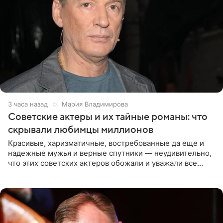
3 часа назад
Мария Владимирова
Советские актеры и их тайные романы: что
скрывали любимцы миллионов
Красивые, харизматичные, востребованные да еще и
надежные мужья и верные спутники — неудивительно,
что этих советских актеров обожали и уважали все
женщины большой страны, и наверняка не раз ставили
их в