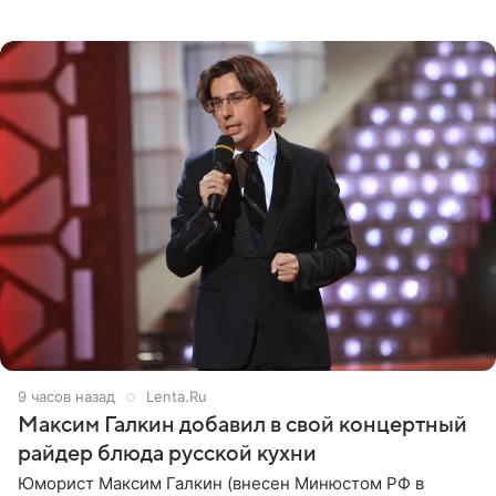
котором позирует у бассейна в белоснежном монокини
с
9 часов назад
Lenta.Ru
Максим Галкин добавил в свой концертный
райдер блюда русской кухни
Юморист Максим Галкин (внесен Минюстом РФ в