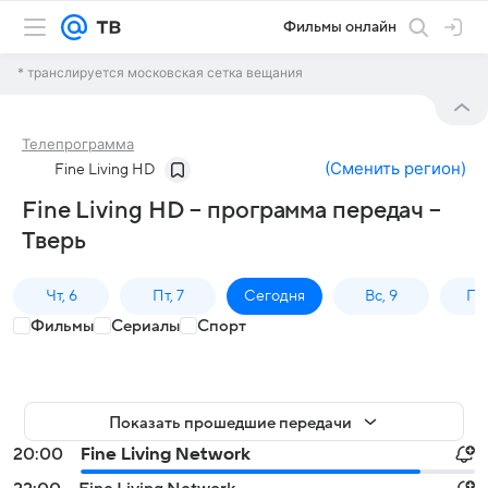
Фильмы онлайн
* транслируется московская сетка вещания
Телепрограмма
(
Сменить регион
)
Fine Living HD
Fine Living HD – программа передач –
Тверь
Чт, 6
Пт, 7
Сегодня
Вс, 9
Пн,
Фильмы
Сериалы
Спорт
Показать прошедшие передачи
20:00
Fine Living Network