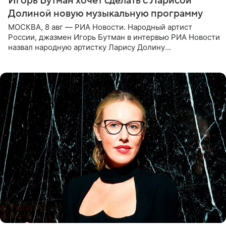
Игорь Бутман хочет сделать с Ларисой
Долиной новую музыкальную программу
МОСКВА, 8 авг — РИА Новости. Народный артист
России, джазмен Игорь Бутман в интервью РИА Новости
назвал народную артистку Ларису Долину
великолепной певицей и рассказал о желании сделать с
ней новую совместную