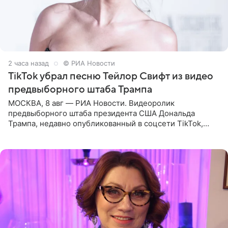
2 часа назад
© РИА Новости
TikTok убрал песню Тейлор Свифт из видео
предвыборного штаба Трампа
МОСКВА, 8 авг — РИА Новости. Видеоролик
предвыборного штаба президента США Дональда
Трампа, недавно опубликованный в соцсети TikTok,
остался без звуковой дорожки в виде песни August
(«Август») американской