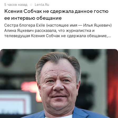
5 часов назад
Lenta.Ru
Ксения Собчак не сдержала данное гостю
ее интервью обещание
Сестра блогера Exile (настоящее имя — Илья Яцкевич)
Алина Яцкевич рассказала, что журналистка и
телеведущая Ксения Собчак не сдержала обещание,
которое дала ему во время интервью с ним. Об этом она
заявила в