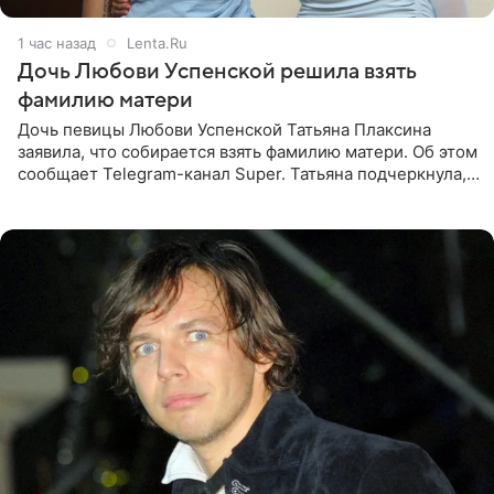
1 час назад
Lenta.Ru
Дочь Любови Успенской решила взять
фамилию матери
Дочь певицы Любови Успенской Татьяна Плаксина
заявила, что собирается взять фамилию матери. Об этом
сообщает Telegram-канал Super. Татьяна подчеркнула,
что приняла решение о смене фамилии, поскольку
именно от