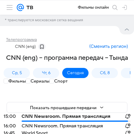
Фильмы онлайн
* транслируется московская сетка вещания
Телепрограмма
(
Сменить регион
)
CNN (eng)
CNN (eng) – программа передач – Тында
Ср, 5
Чт, 6
Сегодня
Сб, 8
Вс
Фильмы
Сериалы
Спорт
Показать прошедшие передачи
15:00
CNN Newsroom. Прямая трансляция
16:00
CNN Newsroom. Прямая трансляция
16:45
World Sport