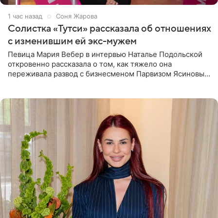
1 час назад
Соня Жарова
Солистка «Тутси» рассказала об отношениях
с изменившим ей экс-мужем
Певица Мария Вебер в интервью Наталье Подольской
откровенно рассказала о том, как тяжело она
переживала развод с бизнесменом Парвизом Ясиновым.
Артистка призналась, что измена бывшего супруга стала
для нее