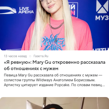
13 часов назад
Газета.Ru
«Я ревную»: Mary Gu откровенно рассказала
об отношениях с мужем
Певица Mary Gu рассказала об отношениях с мужем —
солистом группы Wildways Анатолием Борисовым.
Артистку цитирует издание Popcake. По словам певицы,
залог любви — это принять недостатки другого
человека. Также