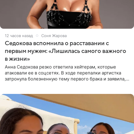
12 часов назад
Соня Жарова
Седокова вспомнила о расставании с
первым мужем: «Лишилась самого важного
в жизни»
Анна Седокова резко ответила хейтерам, которые
атаковали ее в соцсетях. В ходе перепалки артистка
затронула болезненную тему первого брака и заявила,
что чужие судьбы — не ее зона ответственности. От
Валентина