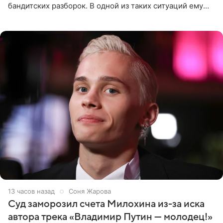
бандитских разборок. В одной из таких ситуаций ему
выдали тяжелый предмет и приказали вступить в драку,
однако он
13 часов назад
Соня Жарова
Суд заморозил счета Милохина из-за иска
автора трека «Владимир Путин — молодец!»