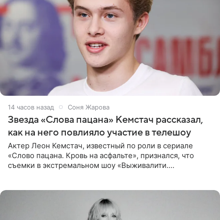
14 часов назад
Соня Жарова
Звезда «Слова пацана» Кемстач рассказал,
как на него повлияло участие в телешоу
Актер Леон Кемстач, известный по роли в сериале
«Слово пацана. Кровь на асфальте», признался, что
съемки в экстремальном шоу «Выживалити.
Наследники» кардинально повлияли на его образ жизни.
Подробностями он