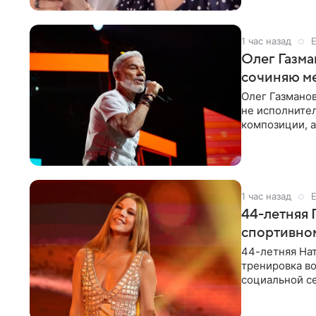
1 час назад
Олег Газма
сочиняю м
Олег Газманов
не исполнител
композиции, а
музыканта,
1 час назад
44-летняя 
спортивно
44-летняя Нат
тренировка во
социальной се
красном