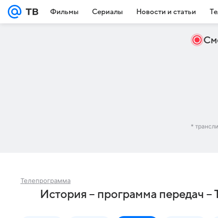
Фильмы
Сериалы
Новости и статьи
Те
См
* трансл
Телепрограмма
История – программа передач – 