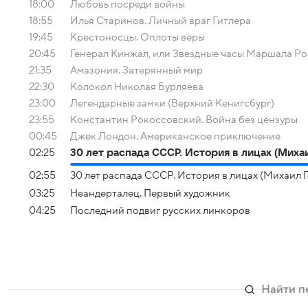
18:00
Любовь посреди войны
18:55
Илья Старинов. Личный враг Гитлера
19:45
Крестоносцы. Оплоты веры
20:45
Генерал Кинжал, или Звездные часы Маршала Р
21:35
Амазония. Затерянный мир
22:30
Колокол Николая Бурляева
23:00
Легендарные замки (Верхний Кенигсбург)
23:55
Константин Рокоссовский. Война без цензуры
00:45
Джек Лондон. Американское приключение
02:25
30 лет распада СССР. История в лицах (Михаи
02:55
30 лет распада СССР. История в лицах (Михаил Г
03:25
Неандерталец. Первый художник
04:25
Последний подвиг русских линкоров