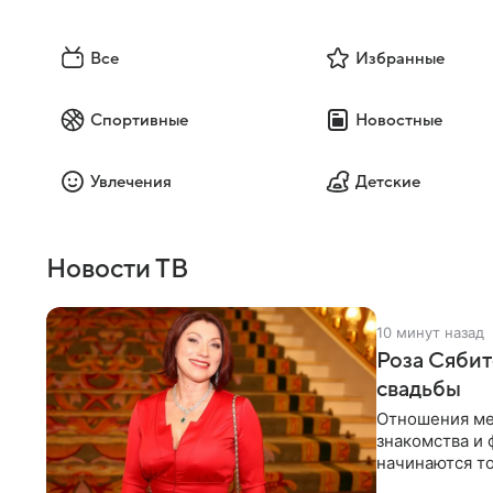
Все
Избранные
Спортивные
Новостные
Увлечения
Детские
Новости ТВ
10 минут назад
Роза Сябит
свадьбы
Отношения ме
знакомства и 
начинаются то
многого,