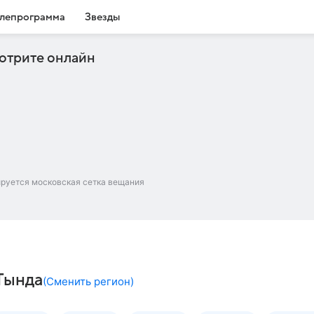
лепрограмма
Звезды
отрите онлайн
ируется московская сетка вещания
Тында
(
Сменить регион
)