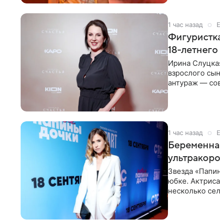
1 час назад
Фигуристка
18-летнего
Ирина Слуцкая
взрослого сын
антураж — со
фигуристка
1 час назад
Беременная
ультракор
Звезда «Папин
юбке. Актриса
несколько сел
социальной се