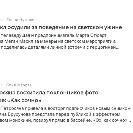
Елена Нужная
л осудили за поведение на светском ужине
 телеведущая и предприниматель Марта Стюарт
ла Меган Маркл за манеры на светском мероприятии.
 поделилась деталями личной встречи с герцогиней
ишет PageSix. По
Соня Жарова
осяна восхитила поклонников фото
ке: «Как сочно»
 Петросяна привела в восторг подписчиков новым снимком
ьяна Брухунова предстала перед публикой в эффектном
ом монокини, позируя прямо в бассейне. «Ох, как сочно»,