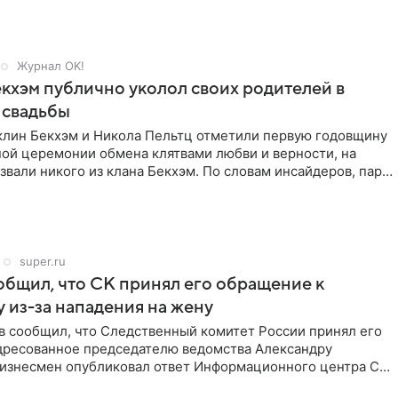
Журнал OK!
кхэм публично уколол своих родителей в
 свадьбы
клин Бекхэм и Никола Пельтц отметили первую годовщину
ной церемонии обмена клятвами любви и верности, на
звали никого из клана Бекхэм. По словам инсайдеров, пара
super.ru
бщил, что СК принял его обращение к
 из-за нападения на жену
в сообщил, что Следственный комитет России принял его
дресованное председателю ведомства Александру
Бизнесмен опубликовал ответ Информационного центра СК
е. В