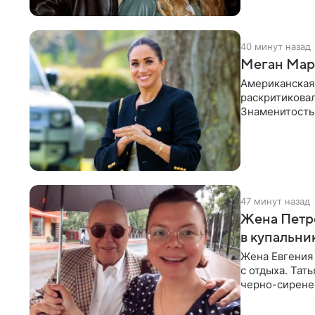
40 минут назад
Меган Марк
Американская
раскритикова
Знаменитость
Сассекской, п
47 минут назад
Жена Петр
в купальни
Жена Евгения
с отдыха. Тат
черно-сиренев
«Татьяна,