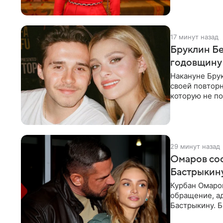
17 минут назад
Бруклин Бе
годовщину
Накануне Бру
своей повтор
которую не по
считает это
29 минут назад
Омаров соо
Бастрыкину
Курбан Омаро
обращение, а
Бастрыкину. 
в личном блог