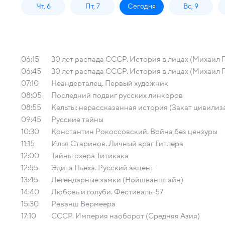
Чт, 6
Пт, 7
Сегодня
Вс, 9
06:15
30 лет распада СССР. История в лицах (Михаил Го
06:45
30 лет распада СССР. История в лицах (Михаил Г
07:10
Неандерталец. Первый художник
08:05
Последний подвиг русских линкоров
08:55
Кельты: нерассказанная история (Закат цивилиз
09:45
Русские тайны
10:30
Константин Рокоссовский. Война без цензуры
11:15
Илья Старинов. Личный враг Гитлера
12:00
Тайны озера Титикака
12:55
Эдита Пьеха. Русский акцент
13:45
Легендарные замки (Нойшванштайн)
14:40
Любовь и голуби. Фестиваль-57
15:30
Реванш Вермеера
17:10
СССР. Империя наоборот (Средняя Азия)