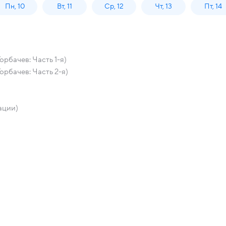
Пн, 10
Вт, 11
Ср, 12
Чт, 13
Пт, 14
рбачев: Часть 1-я)
орбачев: Часть 2-я)
ации)