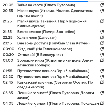
20:05
Тайна на карте (Плато Путорана)
20:55
Магия вкуса (Италия. Молизе. Деликатесы
горных долин)
21:25
Магия вкуса (Танзания. Пир у подножия
Килиманджаро)
21:55
Без тормозов (Памир. Зов небес)
22:25
Удиви меня (Дагестан)
23:15
Вне зоны доступа (Голубые глаза Катуни)
00:00
Отдыхай! (На Телецком озере)
00:30
Отдыхай! (В Белокурихе)
01:00
Зоопарки мира (Животные как дома. Алма-
Атинский зоопарк)
01:55
Путешествие воинов (Горы Чанбайшань)
02:20
Путешествие воинов (Горы Чанбайшань)
02:45
Кавказский пленник (Северная Осетия. По
следам нартов)
03:35
Леший его знает! (Плато Путорана. Дороги
жизни)
04:05
Леший его знает! (Плато Путорана. По следам