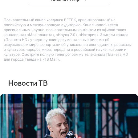
Познавательный канал холдинга ВГТРК, ориентированный на
российскую и международную аудиторию. Канал наполняется
оригинальным научно-познавательным контентом из эфиров таких
каналов, как «Моя планета», «Наука 2.0», «История». Зрители канала
«Планета HD» увидят лучшие документальные фильмы об
окружающем мире, репортажи об уникальных экспедициях, рассказы
о культурах народов мира, передачи о российской науке, истории и
культуре. Смотрите полную телепрограмму телеканала Планета HD
для города Тында на «ТВ Mail».
Новости ТВ