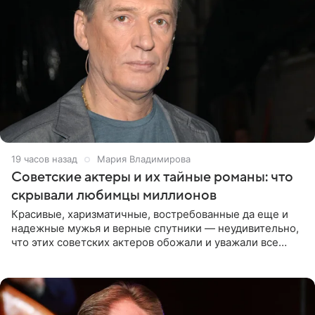
19 часов назад
Мария Владимирова
Советские актеры и их тайные романы: что
скрывали любимцы миллионов
Красивые, харизматичные, востребованные да еще и
надежные мужья и верные спутники — неудивительно,
что этих советских актеров обожали и уважали все
женщины большой страны, и наверняка не раз ставили
их в