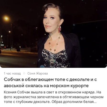
1 час назад
Соня Жарова
Собчак в облегающем топе с декольте и с
авоськой снялась на морском курорте
Ксения Собчак вышла в свет в откровенном наряде. На
фото журналистка запечатлена в обтягивающем черном
топе с глубоким декольте. Образ дополнили белая
юбка-миди, вьетнамки на платформе и соломенная