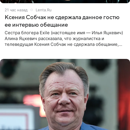
21 час назад
Lenta.Ru
Ксения Собчак не сдержала данное гостю
ее интервью обещание
Сестра блогера Exile (настоящее имя — Илья Яцкевич)
Алина Яцкевич рассказала, что журналистка и
телеведущая Ксения Собчак не сдержала обещание,
которое дала ему во время интервью с ним. Об этом она
заявила в