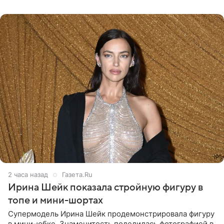
шляпа.
2 часа назад
Газета.Ru
Ирина Шейк показала стройную фигуру в
топе и мини-шортах
Супермодель Ирина Шейк продемонстрировала фигуру
в мини-юбке. Знаменитость поделилась фотографией в