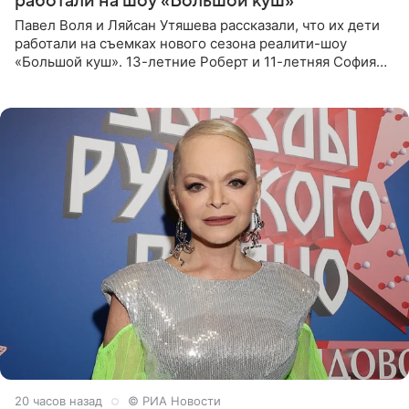
работали на шоу «Большой куш»
Павел Воля и Ляйсан Утяшева рассказали, что их дети
работали на съемках нового сезона реалити-шоу
«Большой куш». 13-летние Роберт и 11-летняя София
отправились вместе с родителями в Таиланд и успели
поработать
20 часов назад
© РИА Новости