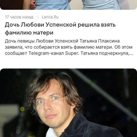
17 часов назад
Lenta.Ru
Дочь Любови Успенской решила взять
фамилию матери
Дочь певицы Любови Успенской Татьяна Плаксина
заявила, что собирается взять фамилию матери. Об этом
сообщает Telegram-канал Super. Татьяна подчеркнула,
что приняла решение о смене фамилии, поскольку
именно от