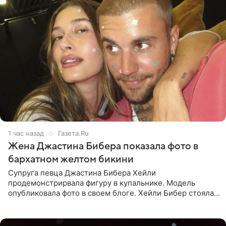
1 час назад
Газета.Ru
Жена Джастина Бибера показала фото в
бархатном желтом бикини
Супруга певца Джастина Бибера Хейли
продемонстрирвала фигуру в купальнике. Модель
опубликовала фото в своем блоге. Хейли Бибер стояла
перед зеркалом в желтом крошечном бархатном
бикини, которое дополнила