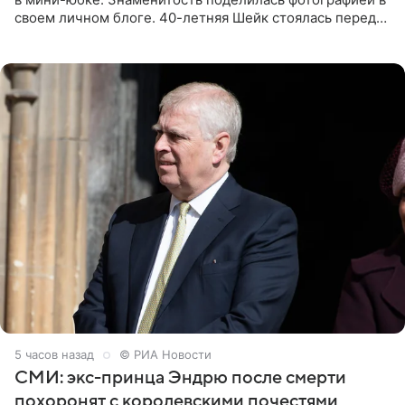
своем личном блоге. 40-летняя Шейк стоялась перед
зеркалом в черном топе с кружевом, который
дополнила
5 часов назад
© РИА Новости
СМИ: экс-принца Эндрю после смерти
похоронят с королевскими почестями