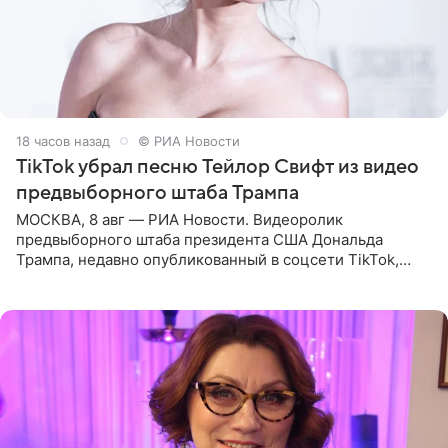
18 часов назад
© РИА Новости
TikTok убрал песню Тейлор Свифт из видео
предвыборного штаба Трампа
МОСКВА, 8 авг — РИА Новости. Видеоролик
предвыборного штаба президента США Дональда
Трампа, недавно опубликованный в соцсети TikTok,
остался без звуковой дорожки в виде песни August
(«Август») американской