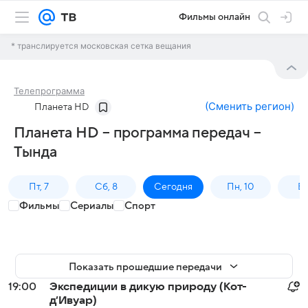
Фильмы онлайн
* транслируется московская сетка вещания
Телепрограмма
(
Сменить регион
)
Планета HD
Планета HD – программа передач –
Тында
Пт, 7
Сб, 8
Сегодня
Пн, 10
Вт,
Фильмы
Сериалы
Спорт
Показать прошедшие передачи
19:00
Экспедиции в дикую природу (Кот-
д’Ивуар)