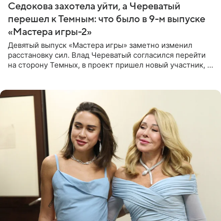
Седокова захотела уйти, а Череватый
перешел к Темным: что было в 9-м выпуске
«Мастера игры-2»
Девятый выпуск «Мастера игры» заметно изменил
расстановку сил. Влад Череватый согласился перейти
на сторону Темных, в проект пришел новый участник, а
Курбан Омаров и Анна Седокова оказались под таким
давлением.