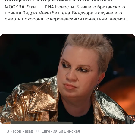
МОСКВА, 9 авг — РИА Новости. Бывшего британского
принца Эндрю Маунтбеттена-Виндзора в случае его
смерти похоронят с королевскими почестями, несмотря
на лишение всех титулов, сообщает Daily Mail со
ссылкой на
13 часов назад
Евгения Башинская