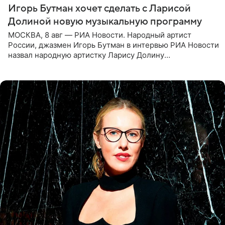
Игорь Бутман хочет сделать с Ларисой
Долиной новую музыкальную программу
МОСКВА, 8 авг — РИА Новости. Народный артист
России, джазмен Игорь Бутман в интервью РИА Новости
назвал народную артистку Ларису Долину
великолепной певицей и рассказал о желании сделать с
ней новую совместную