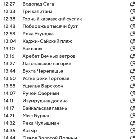
12:27
Водопад Сага
12:33
Три капитана
12:38
Горный кавказский суслик
12:48
Побережье тысячи бухт
12:53
Река Узунджа
13:04
Каджи-Сайский пляж
13:10
Бакланы
13:16
Хребет Вечных ветров
13:27
Лагонакское нагорье
13:44
Бухта Черепашья
13:50
Устье реки Торговая
13:58
Ущелье Барскоон
14:07
Ручей Озерный
14:11
Изумрудная долина
14:17
Байкальская гавань
14:21
Мыс Бурхан
14:32
Река Чулышман
14:36
Казыр
14:44
Озера Золотой Долины