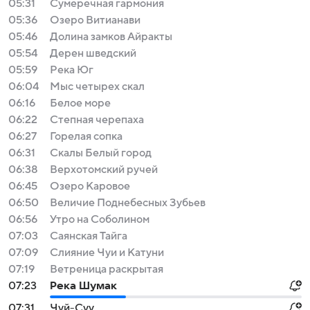
05:31
Сумеречная гармония
05:36
Озеро Витианави
05:46
Долина замков Айракты
05:54
Дерен шведский
05:59
Река Юг
06:04
Мыс четырех скал
06:16
Белое море
06:22
Cтепная черепаха
06:27
Горелая сопка
06:31
Скалы Белый город
06:38
Верхотомский ручей
06:45
Озеро Каровое
06:50
Величие Поднебесных Зубьев
06:56
Утро на Соболином
07:03
Саянская Тайга
07:09
Слияние Чуи и Катуни
07:19
Ветреница раскрытая
07:23
Река Шумак
07:31
Чуй-Суу