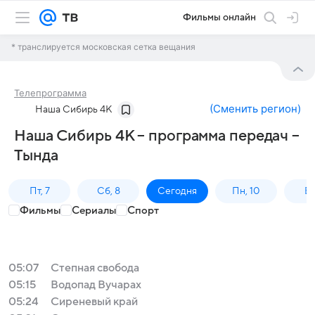
Фильмы онлайн
* транслируется московская сетка вещания
Телепрограмма
(
Сменить регион
)
Наша Сибирь 4К
Наша Сибирь 4К – программа передач –
Тында
Пт, 7
Сб, 8
Сегодня
Пн, 10
Вт,
Фильмы
Сериалы
Спорт
05:07
Степная свобода
05:15
Водопад Вучарах
05:24
Сиреневый край