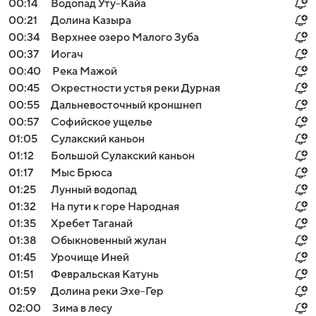
00:14
Водопад Уту-Кайа
00:21
Долина Казыра
00:34
Верхнее озеро Малого Зуба
00:37
Иогач
00:40
Река Мажой
00:45
Окрестности устья реки Дурная
00:55
Дальневосточный кроншнеп
00:57
Софийское ущелье
01:05
Сулакский каньон
01:12
Большой Сулакский каньон
01:17
Мыс Брюса
01:25
Лунный водопад
01:32
На пути к горе Народная
01:35
Хребет Таганай
01:38
Обыкновенный жулан
01:45
Урочище Иней
01:51
Февральская Катунь
01:59
Долина реки Эхе-Гер
02:00
Зима в лесу