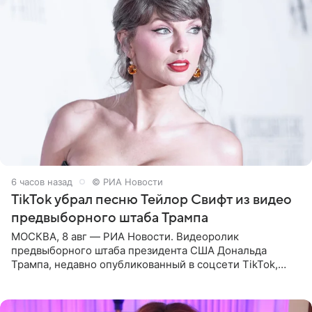
6 часов назад
© РИА Новости
TikTok убрал песню Тейлор Свифт из видео
предвыборного штаба Трампа
МОСКВА, 8 авг — РИА Новости. Видеоролик
предвыборного штаба президента США Дональда
Трампа, недавно опубликованный в соцсети TikTok,
остался без звуковой дорожки в виде песни August
(«Август») американской