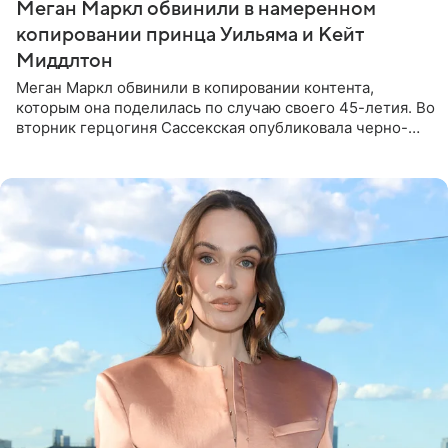
Меган Маркл обвинили в намеренном
копировании принца Уильяма и Кейт
Миддлтон
Меган Маркл обвинили в копировании контента,
которым она поделилась по случаю своего 45-летия. Во
вторник герцогиня Сассекская опубликовала черно-
белую фотографию, на которой она прыгает в бассейн с
воздушными