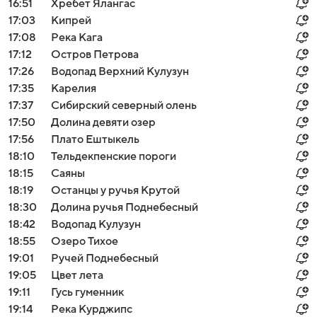
16:51
Хребет Ялангас
17:03
Кипрей
17:08
Река Кага
17:12
Остров Петрова
17:26
Водопад Верхний Кулузун
17:35
Карелия
17:37
Сибирский северный олень
17:50
Долина девяти озер
17:56
Плато Ештыкель
18:10
Тельдекпенские пороги
18:15
Саяны
18:19
Останцы у ручья Крутой
18:30
Долина ручья Поднебесный
18:42
Водопад Кулузун
18:55
Озеро Тихое
19:01
Ручей Поднебесный
19:05
Цвет лета
19:11
Гусь гуменник
19:14
Река Курджипс