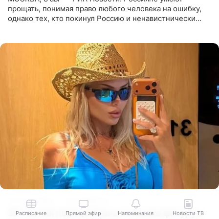
прощать, понимая право любого человека на ошибку,
однако тех, кто покинул Россию и ненавистнически
высказывается о стране и соотечественниках, не стоит
принимать
11 часов назад
Соня Жарова
35-летняя певица Ханна показала фигуру в
Расписание
Прямой эфир
Напоминания
Новости ТВ