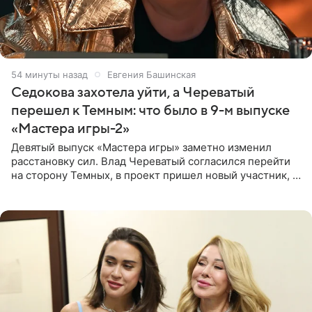
54 минуты назад
Евгения Башинская
Седокова захотела уйти, а Череватый
перешел к Темным: что было в 9-м выпуске
«Мастера игры-2»
Девятый выпуск «Мастера игры» заметно изменил
расстановку сил. Влад Череватый согласился перейти
на сторону Темных, в проект пришел новый участник, а
Курбан Омаров и Анна Седокова оказались под таким
давлением.