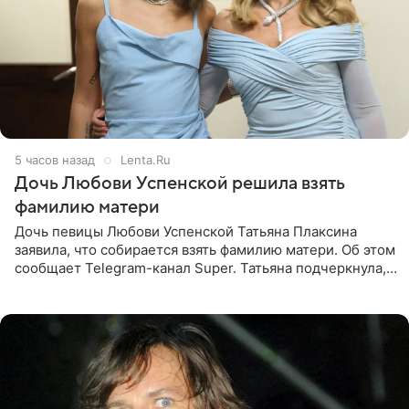
5 часов назад
Lenta.Ru
Дочь Любови Успенской решила взять
фамилию матери
Дочь певицы Любови Успенской Татьяна Плаксина
заявила, что собирается взять фамилию матери. Об этом
сообщает Telegram-канал Super. Татьяна подчеркнула,
что приняла решение о смене фамилии, поскольку
именно от