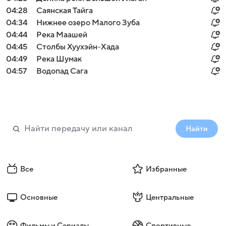
04:28
Саянская Тайга
04:34
Нижнее озеро Малого Зуба
04:44
Река Маашей
04:45
Столбы Хуухэйн-Хада
04:49
Река Шумак
04:57
Водопад Сага
Найти
Все
Избранные
Основные
Центральные
Фильмы и Сериалы
Спортивные