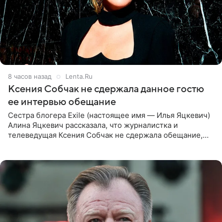
8 часов назад
Lenta.Ru
Ксения Собчак не сдержала данное гостю
ее интервью обещание
Сестра блогера Exile (настоящее имя — Илья Яцкевич)
Алина Яцкевич рассказала, что журналистка и
телеведущая Ксения Собчак не сдержала обещание,
которое дала ему во время интервью с ним. Об этом она
заявила в