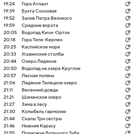
19:24
Гора Атлант
19:39
Бухта Сосновая
19:52
Залив Петра Великого
19:59
Средние ворота
20:05
Водопад Кичи-Орток
20:18
Гора Тепе-Кермен
20:25
Каспийское море
20:33
Усьвинские столбы
20:44
Озеро Ледяное
20:50
Водопад на озере Круглое
20:57
Лесная поляна
21:06
Ледяное Телецкое озеро
21:11
Весенний дождь
21:21
Шаманское озеро
21:27
Зима в лесу
21:30
Колыбель гармонии
21:44
Скалы Три сестры
21:46
Нижняя Карасу
21:55
Подножье Большого Зуба