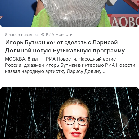
8 часов назад
© РИА Новости
Игорь Бутман хочет сделать с Ларисой
Долиной новую музыкальную программу
МОСКВА, 8 авг — РИА Новости. Народный артист
России, джазмен Игорь Бутман в интервью РИА Новости
назвал народную артистку Ларису Долину
великолепной певицей и рассказал о желании сделать с
ней новую совместную