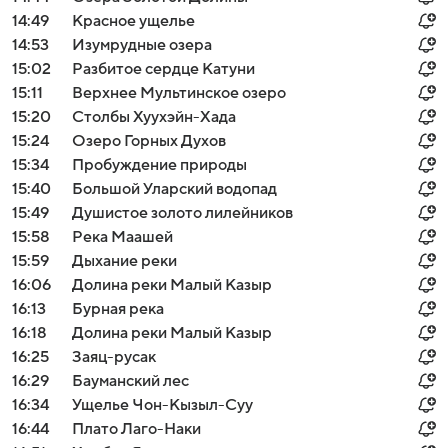
14:49
Красное ущелье
14:53
Изумрудные озера
15:02
Разбитое сердце Катуни
15:11
Верхнее Мультинское озеро
15:20
Столбы Хуухэйн-Хада
15:24
Озеро Горных Духов
15:34
Пробуждение природы
15:40
Большой Уларский водопад
15:49
Душистое золото лилейников
15:58
Река Маашей
15:59
Дыхание реки
16:06
Долина реки Малый Казыр
16:13
Бурная река
16:18
Долина реки Малый Казыр
16:25
Заяц-русак
16:29
Бауманский лес
16:34
Ущелье Чон-Кызыл-Суу
16:44
Плато Лаго-Наки