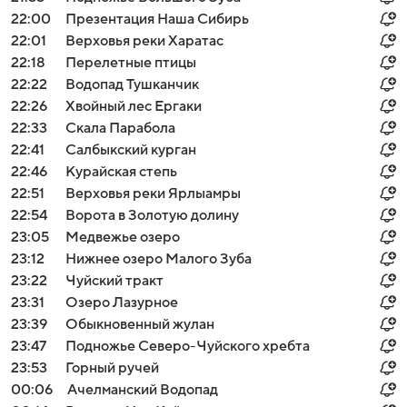
22:00
Презентация Наша Сибирь
22:01
Верховья реки Харатас
22:18
Перелетные птицы
22:22
Водопад Тушканчик
22:26
Хвойный лес Ергаки
22:33
Скала Парабола
22:41
Салбыкский курган
22:46
Курайская степь
22:51
Верховья реки Ярлыамры
22:54
Ворота в Золотую долину
23:05
Медвежье озеро
23:12
Нижнее озеро Малого Зуба
23:22
Чуйский тракт
23:31
Озеро Лазурное
23:39
Обыкновенный жулан
23:47
Подножье Северо-Чуйского хребта
23:53
Горный ручей
00:06
Ачелманский Водопад