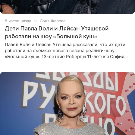
8 часов назад
Соня Жарова
Дети Павла Воли и Ляйсан Утяшевой
работали на шоу «Большой куш»
Павел Воля и Ляйсан Утяшева рассказали, что их дети
работали на съемках нового сезона реалити-шоу
«Большой куш». 13-летние Роберт и 11-летняя София
отправились вместе с родителями в Таиланд и успели
поработать