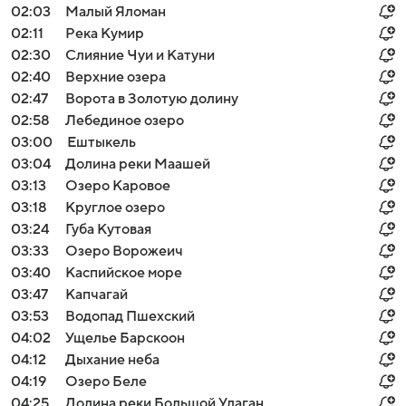
02:03
Малый Яломан
02:11
Река Кумир
02:30
Слияние Чуи и Катуни
02:40
Верхние озера
02:47
Ворота в Золотую долину
02:58
Лебединое озеро
03:00
Ештыкель
03:04
Долина реки Маашей
03:13
Озеро Каровое
03:18
Круглое озеро
03:24
Губа Кутовая
03:33
Озеро Ворожеич
03:40
Каспийское море
03:47
Капчагай
03:53
Водопад Пшехский
04:02
Ущелье Барскоон
04:12
Дыхание неба
04:19
Озеро Беле
04:25
Долина реки Большой Улаган