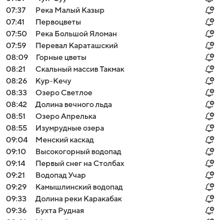
07:37
Река Малый Казыр
07:41
Первоцветы
07:50
Река Большой Яломан
07:59
Перевал Караташский
08:09
Горные цветы
08:21
Скальный массив Такмак
08:26
Кур-Кечу
08:33
Озеро Светлое
08:42
Долина вечного льда
08:51
Озеро Апрелька
08:55
Изумрудные озера
09:04
Менский каскад
09:10
Высокогорный водопад
09:14
Первый снег на Столбах
09:21
Водопад Учар
09:29
Камышлинский водопад
09:33
Долина реки Каракабак
09:36
Бухта Рудная