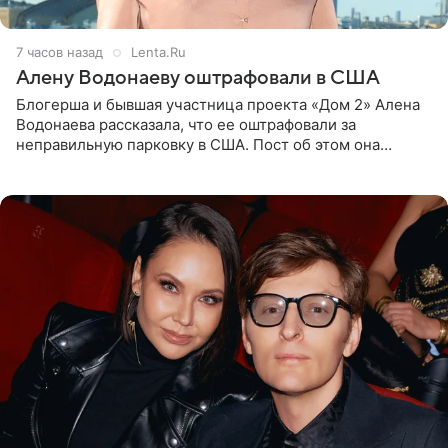
7 часов назад
Lenta.Ru
Алену Водонаеву оштрафовали в США
Блогерша и бывшая участница проекта «Дом 2» Алена
Водонаева рассказала, что ее оштрафовали за
неправильную парковку в США. Пост об этом она
опубликовала в своем Telegram-канале. Она заявила,
что во время отдыха