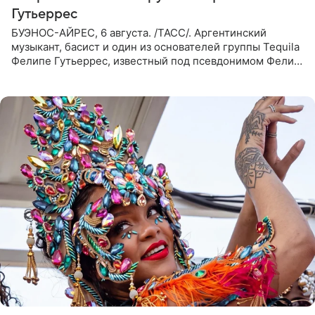
Гутьеррес
БУЭНОС-АЙРЕС, 6 августа. /ТАСС/. Аргентинский
музыкант, басист и один из основателей группы Tequila
Фелипе Гутьеррес, известный под псевдонимом Фелипе
Липе, умер на 69-м году жизни. Об этом сообщил его
бывший