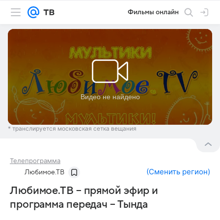
Фильмы онлайн
* транслируется московская сетка вещания
Телепрограмма
(
Сменить регион
)
Любимое.ТВ
Любимое.ТВ – прямой эфир и
программа передач – Тында