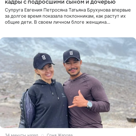
кадры с подросшими сыном и дочерью
Супруга Евгения Петросяна Татьяна Брухунова впервые
за долгое время показала поклонникам, как растут их
общие дети. В своем личном блоге женщина
опубликовала редкие кадры с шестилетним сыном
Ваганом и
34 минуты назад
Соня Жарова