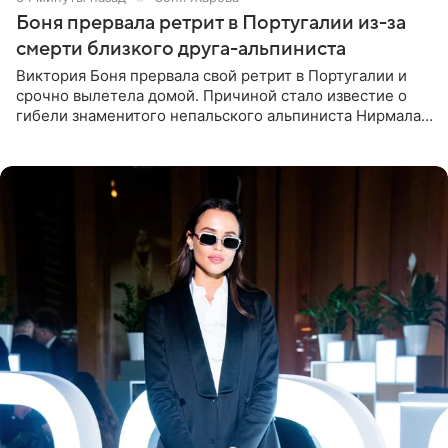
Боня прервала ретрит в Португалии из-за
смерти близкого друга-альпиниста
Виктория Боня прервала свой ретрит в Португалии и
срочно вылетела домой. Причиной стало известие о
гибели знаменитого непальского альпиниста Нирмала
«Нимса» Пурджи, которого модель называла своим
близким другом