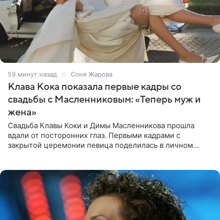
59 минут назад
Соня Жарова
Клава Кока показала первые кадры со
свадьбы с Масленниковым: «Теперь муж и
жена»
Свадьба Клавы Коки и Димы Масленникова прошла
вдали от посторонних глаз. Первыми кадрами с
закрытой церемонии певица поделилась в личном
блоге. Артистка выложила серию свадебных снимков и
оставила лаконичную