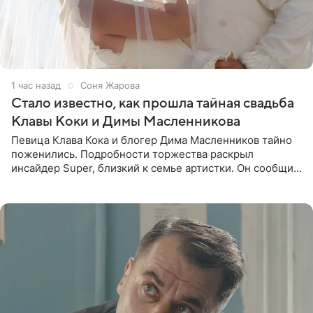
1 час назад
Соня Жарова
Стало известно, как прошла тайная свадьба
Клавы Коки и Димы Масленникова
Певица Клава Кока и блогер Дима Масленников тайно
поженились. Подробности торжества раскрыл
инсайдер Super, близкий к семье артистки. Он сообщил,
что отец невесты остался в полном восторге от
праздника.