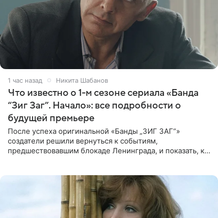
1 час назад
Никита Шабанов
Что известно о 1-м сезоне сериала «Банда
“Зиг Заг”. Начало»: все подробности о
будущей премьере
После успеха оригинальной «Банды „ЗИГ ЗАГ“»
создатели решили вернуться к событиям,
предшествовавшим блокаде Ленинграда, и показать, как
появилась преступная группировка, ставшая одной из
главных угроз для