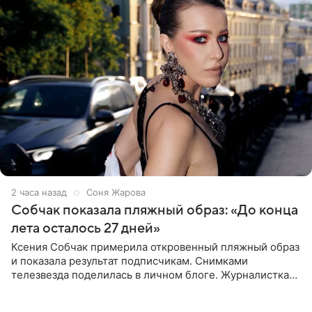
2 часа назад
Соня Жарова
Собчак показала пляжный образ: «До конца
лета осталось 27 дней»
Ксения Собчак примерила откровенный пляжный образ
и показала результат подписчикам. Снимками
телезвезда поделилась в личном блоге. Журналистка
сейчас отдыхает за рубежом. На свежем кадре Собчак
запечатлена в