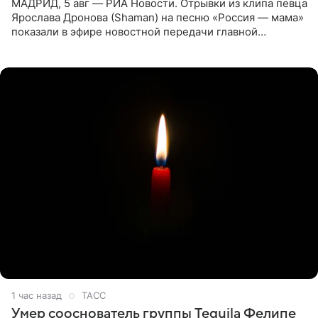
МАДРИД, 5 авг — РИА Новости. Отрывки из клипа певца
Ярослава Дронова (Shaman) на песню «Россия — мама»
показали в эфире новостной передачи главной
государственной телерадиовещательной корпорации
Испании RTVE.
1 час назад
ТАСС
Умер сооснователь группы Tequila Фелипе