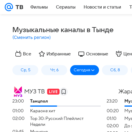
Фильмы
Сериалы
Новости и статьи
Т
Музыкальные каналы в Тынде
(
Сменить регион
)
Все
Избранные
Основные
Цен
Ср, 5
Чт, 6
Сегодня
Сб, 8
МУЗ ТВ
Жар
23:00
Танцпол
23:20
Му
01:00
Караоке хит
00:20
Муз
02:00
Top 30: Русский Плейлист
01:10
Муз
Недели
02:00
До 
03:45
Музитив