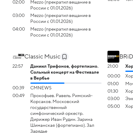
02:00
Mezzo (прекратил вещание в
России с 01.01.2026)
03:00
Mezzo (прекратил вещание в
России с 01.01.2026)
04:00
Mezzo (прекратил вещание в
России с 01.01.2026)
Classic Music
BRiD
22:57
Даниил Трифонов, фортепиано.
21:00
Хо
Сольный концерт на Фестивале
00:00
Хор
в Вербье
01:00
Mov
00:39
СМNEWS
01:30
Хор
00:49
Прокофьев. Равель. Римский-
03:00
Ээх
Корсаков. Московский
05:00
Хор
государственный
симфонический оркестр.
Дирижер Иван Рудин. Зарина
Шиманская (фортепиано). Зал
Зарядье