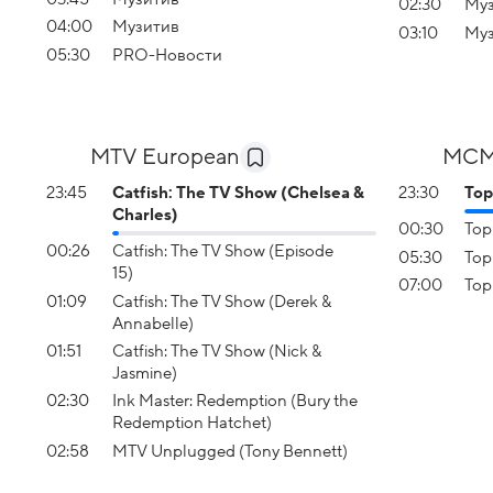
02:30
Муз
04:00
Музитив
03:10
Муз
05:30
PRO-Новости
MTV European
MCM
23:45
Catfish: The TV Show (Chelsea &
23:30
Top
Charles)
00:30
Top
00:26
Catfish: The TV Show (Episode
05:30
Top
15)
07:00
Top
01:09
Catfish: The TV Show (Derek &
Annabelle)
01:51
Catfish: The TV Show (Nick &
Jasmine)
02:30
Ink Master: Redemption (Bury the
Redemption Hatchet)
02:58
MTV Unplugged (Tony Bennett)