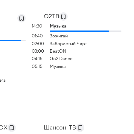
О2ТВ
14:30
Музыка
01:40
Зожигай
02:00
Забористый Чарт
03:00
BeatON
04:15
Go2 Dance
я
05:15
Музыка
ега
BOX
Шансон-TB