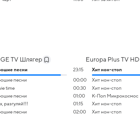
GE TV Шлягер
Europa Plus TV HD
рошие песни
23:15
Хит нон-стоп
ошие песни
00:00
Хит нон-стоп
ie time
00:30
Хит нон-стоп
ошие песни
01:00
К-Поп Микрокосмос
х, разгуляй!!!
01:15
Хит нон-стоп
ошие песни
02:00
Хит нон-стоп