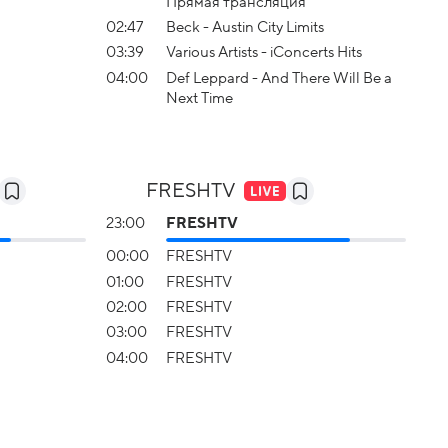
Прямая трансляция
02:47
Beck - Austin City Limits
03:39
Various Artists - iConcerts Hits
04:00
Def Leppard - And There Will Be a
Next Time
FRESHTV
23:00
FRESHTV
00:00
FRESHTV
01:00
FRESHTV
02:00
FRESHTV
03:00
FRESHTV
04:00
FRESHTV