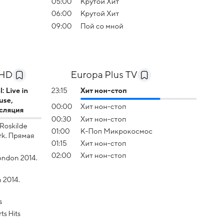
05:00
Крутой Хит
06:00
Крутой Хит
09:00
Пой со мной
 HD
Europa Plus TV
: Live in
23:15
Хит нон-стоп
use,
00:00
Хит нон-стоп
нсляция
00:30
Хит нон-стоп
 Roskilde
01:00
К-Поп Микрокосмос
rk. Прямая
01:15
Хит нон-стоп
02:00
Хит нон-стоп
London 2014.
n 2014.
s
ts Hits