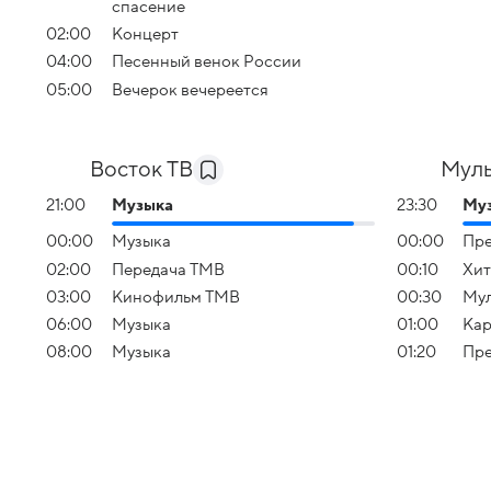
спасение
02:00
Концерт
04:00
Песенный венок России
05:00
Вечерок вечереется
Восток ТВ
Муль
21:00
Музыка
23:30
Му
00:00
Музыка
00:00
Пре
02:00
Передача ТМВ
00:10
Хит
03:00
Кинофильм ТМВ
00:30
Мул
06:00
Музыка
01:00
Кар
08:00
Музыка
01:20
Пре