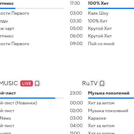
итмикс
17:30
100% Хит
ости Первого
03:00
Каяк Шоу
лды
03:30
100% Хит
ж чарт
05:00
Крутой Хит
итмикс
06:00
Крутой Хит
ости Первого
09:00
Пой со мной
 MUSIC
Ru.TV
ей-лист
23:00
Музыка поколений
й-лист (Новинки)
00:00
Хит за хитом
й-лист
02:00
Музыка поколений
 News
03:00
Караоке
й-лист
04:00
Хит за хитом
-чарт
11:00
Хит за хитом