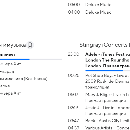
03:00
Deluxe Music
04:00
Deluxe Music
тимузыка
Stingray iConcerts
зпривет
23:00
Adele - iTunes Festival
London The Roundho
мьера Хит
London. Прямая тра
-парад
00:25
Pet Shop Boys - Live at
ьтимюзикл (Кот Басик)
2009 Roskilde, Denma
аоке
трансляция
мьера Хит
01:07
Mary J. Blige - Live in 
Прямая трансляция
02:19
Jessie J - Live in Londo
Прямая трансляция
03:47
Beck - Austin City Limit
04:39
Various Artists - iConcer