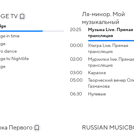
Ля-минор. Мой
DGE TV
музыкальный
dge
20:25
Музыка Live. Прямая
трансляция
ge in time
dge
00:00
Ультра Live. Прямая
ro dance
трансляция
ge to Nightlife
02:00
Мурзилки live. Пряма
трансляция
dge
03:00
Караоке
05:00
Творческий вечер Ол
Газманова
06:30
Нулевые
ка Первого
RUSSIAN MUSIC