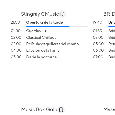
Stingray CMusic
BRI
21:00
Obertura de la tarde
19:40
Bri
01:00
Cuerdas
01:30
Brid
02:00
Classical Chillout
03:00
Bri
03:00
Películas taquilleras del verano
05:00
Ret
04:00
El Salón de la Fama
06:00
Brid
05:00
Bis de la nocturna
07:00
Bri
Music Box Gold
Музы