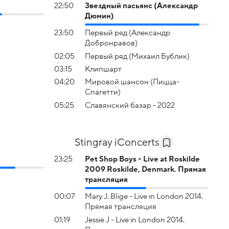
22:50
Звездный пасьянс (Александр
Дюмин)
23:50
Первый ряд (Александр
Добронравов)
02:05
Первый ряд (Михаил Бублик)
03:15
Клипшарт
04:20
Мировой шансон (Пицца-
Спагетти)
05:25
Славянский базар - 2022
Stingray iConcerts
23:25
Pet Shop Boys - Live at Roskilde
2009 Roskilde, Denmark. Прямая
трансляция
00:07
Mary J. Blige - Live in London 2014.
Прямая трансляция
01:19
Jessie J - Live in London 2014.