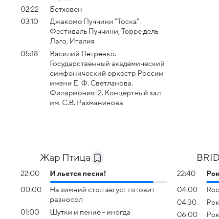
02:22
Бетховен
03:10
Джакомо Пуччини "Тоска".
Фестиваль Пуччини, Торре дель
Лаго, Италия
05:18
Василий Петренко.
Государственный академический
симфонический оркестр России
имени Е. Ф. Светланова.
Филармония-2. Концертный зал
им. С.В. Рахманинова
Жар Птица
BRI
22:00
И льется песня!
22:40
Ро
00:00
На зимний стол август готовит
04:00
Roc
разносол
04:30
Рок
01:00
Шутки и пение - иногда
06:00
Рок