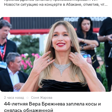
Новости ситуацию на концерте в Абакане, отметив, что
во время исполнения песни «Братья-славяне» он
обменивался
2 часа назад
Соня Жарова
44-летняя Вера Брежнева заплела косы и
снялась обнаженной