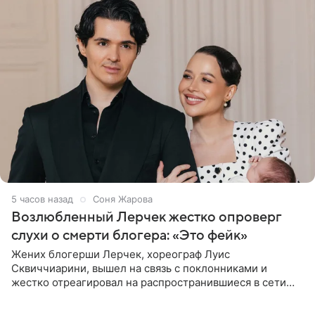
5 часов назад
Соня Жарова
Возлюбленный Лерчек жестко опроверг
слухи о смерти блогера: «Это фейк»
Жених блогерши Лерчек, хореограф Луис
Сквиччиарини, вышел на связь с поклонниками и
жестко отреагировал на распространившиеся в сети
слухи о смерти Валерии Чекалиной. «Это фейк! Я в
шоке, что такие люди