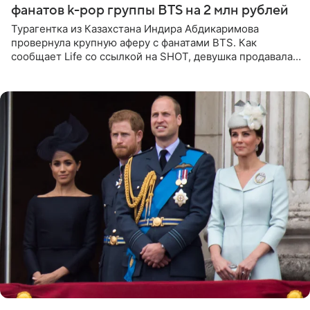
фанатов k-pop группы BTS на 2 млн рублей
Турагентка из Казахстана Индира Абдикаримова
провернула крупную аферу с фанатами BTS. Как
сообщает Life со ссылкой на SHOT, девушка продавала
поддельные туры на концерт группы в Пусане. По
данным издания,