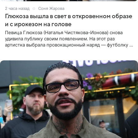
2 часа назад
Соня Жарова
Глюкоза вышла в свет в откровенном образе
и с ирокезом на голове
Певица Глюкоза (Наталья Чистякова-Ионова) снова
удивила публику своим появлением. На этот раз
артистка выбрала провокационный наряд — футболку с
принтом, имитирующим полуобнаженную грудь. Свой
образ Глюкоза