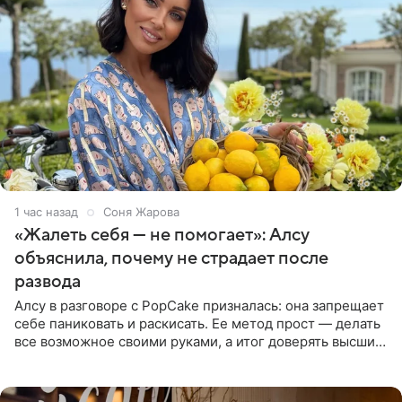
1 час назад
Соня Жарова
«Жалеть себя — не помогает»: Алсу
объяснила, почему не страдает после
развода
Алсу в разговоре с PopCake призналась: она запрещает
себе паниковать и раскисать. Ее метод прост — делать
все возможное своими руками, а итог доверять высшим
силам. Певица утверждает, что истерики и потеря