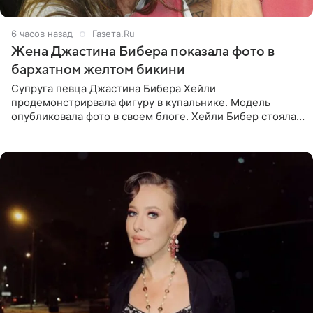
6 часов назад
Газета.Ru
Жена Джастина Бибера показала фото в
бархатном желтом бикини
Супруга певца Джастина Бибера Хейли
продемонстрирвала фигуру в купальнике. Модель
опубликовала фото в своем блоге. Хейли Бибер стояла
перед зеркалом в желтом крошечном бархатном
бикини, которое дополнила