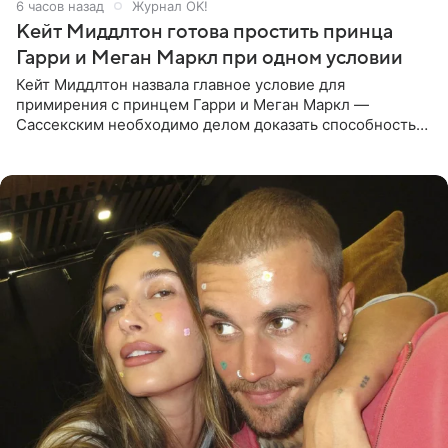
6 часов назад
Журнал OK!
Кейт Миддлтон готова простить принца
Гарри и Меган Маркл при одном условии
Кейт Миддлтон назвала главное условие для
примирения с принцем Гарри и Меган Маркл —
Сассекским необходимо делом доказать способность
хранить семейные тайны и полностью восстановить
подорванное доверие.