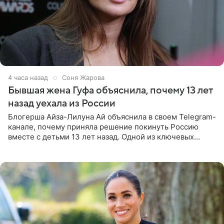
4 часа назад
Соня Жарова
Бывшая жена Гуфа объяснила, почему 13 лет
назад уехала из России
Блогерша Айза-Лилуна Ай объяснила в своем Telegram-
канале, почему приняла решение покинуть Россию
вместе с детьми 13 лет назад. Одной из ключевых
причин переезда на Бали стало желание оградить
старшего сына от