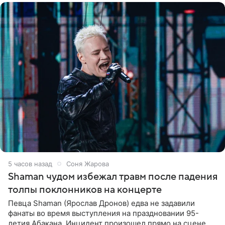
5 часов назад
Соня Жарова
Shaman чудом избежал травм после падения
толпы поклонников на концерте
Певца Shaman (Ярослав Дронов) едва не задавили
фанаты во время выступления на праздновании 95-
летия Абакана. Инцидент произошел прямо на сцене,