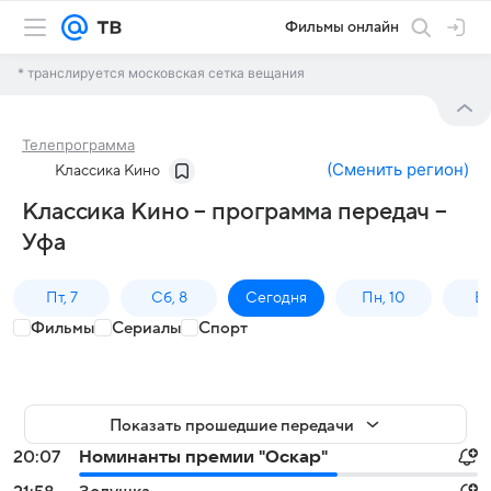
Фильмы онлайн
* транслируется московская сетка вещания
Телепрограмма
(
Сменить регион
)
Классика Кино
Классика Кино – программа передач –
Уфа
Пт, 7
Сб, 8
Сегодня
Пн, 10
Вт,
Фильмы
Сериалы
Спорт
Показать прошедшие передачи
20:07
Номинанты премии "Оскар"