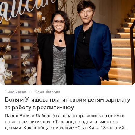
1 час назад
Соня Жарова
Воля и Утяшева платят своим детям зарплату
за работу в реалити-шоу
Павел Воля и Ляйсан Утяшева отправились на съемки
нового реалити-шоу в Таиланд не одни, а вместе с
детьми. Как сообщает издание «СтарХит», 13-летний
Роберт и 11-летняя София не просто сопровождают