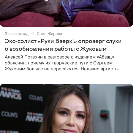
3 часа назад
Соня Жарова
Экс-солист «Руки Вверх!» опроверг слухи
о возобновлении работы с Жуковым
Алексей Потехин в разговоре с изданием «Абзац»
объяснил, почему их творческие пути с Сергеем
Жуковым больше не пересекутся. Недавно артисты
воссоединились на большом концерте «30 нам уже!»,
который прошел в