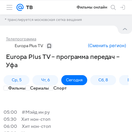
Фильмы онлайн
* транслируется московская сетка вещания
Телепрограмма
(
Сменить регион
)
Europa Plus TV
Europa Plus TV – программа передач –
Уфа
Ср, 5
Чт, 6
Сегодня
Сб, 8
Вс
Фильмы
Сериалы
Спорт
05:00
#Мэйд ин ру
05:30
Хит нон-стоп
06:00
Хит нон-стоп