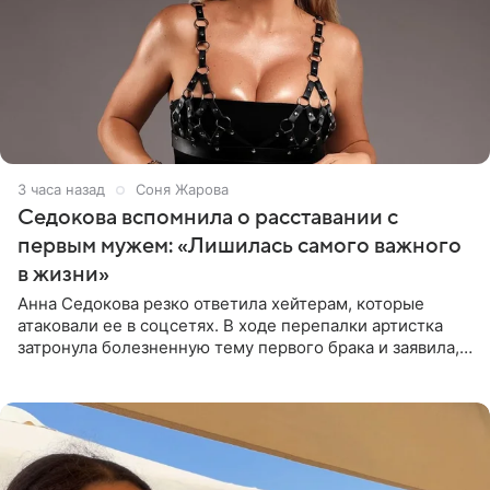
3 часа назад
Соня Жарова
Седокова вспомнила о расставании с
первым мужем: «Лишилась самого важного
в жизни»
Анна Седокова резко ответила хейтерам, которые
атаковали ее в соцсетях. В ходе перепалки артистка
затронула болезненную тему первого брака и заявила,
что чужие судьбы — не ее зона ответственности. От
Валентина