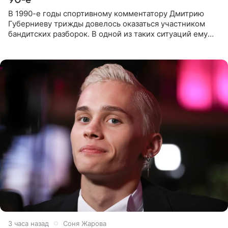
В 1990-е годы спортивному комментатору Дмитрию
Губерниеву трижды довелось оказаться участником
бандитских разборок. В одной из таких ситуаций ему
выдали тяжелый предмет и приказали вступить в драку,
однако он
3 часа назад
Соня Жарова