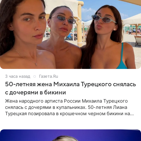
3 часа назад
Газета.Ru
50-летняя жена Михаила Турецкого снялась
с дочерями в бикини
Жена народного артиста России Михаила Турецкого
снялась с дочерями в купальниках. 50-летняя Лиана
Турецкая позировала в крошечном черном бикини на
пляже в Италии. Ее старшая дочь Сарина для отдыха
выбрала бандо