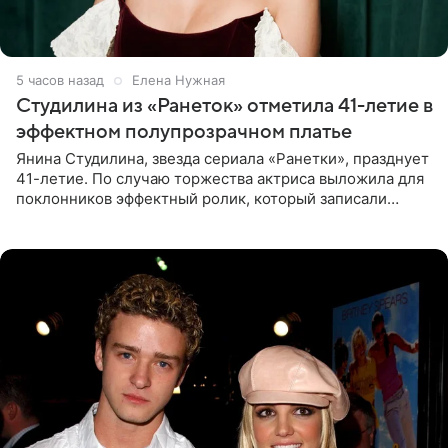
5 часов назад
Елена Нужная
Студилина из «Ранеток» отметила 41-летие в
эффектном полупрозрачном платье
Янина Студилина, звезда сериала «Ранетки», празднует
41-летие. По случаю торжества актриса выложила для
поклонников эффектный ролик, который записали
прошлой ночью. В кадре артистка предстала в
вечернем