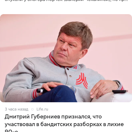
оперативном возобновлении лечения ущерб здоровью
не критичен,
3 часа назад
Life.ru
Дмитрий Губерниев признался, что
участвовал в бандитских разборках в лихие
90-е