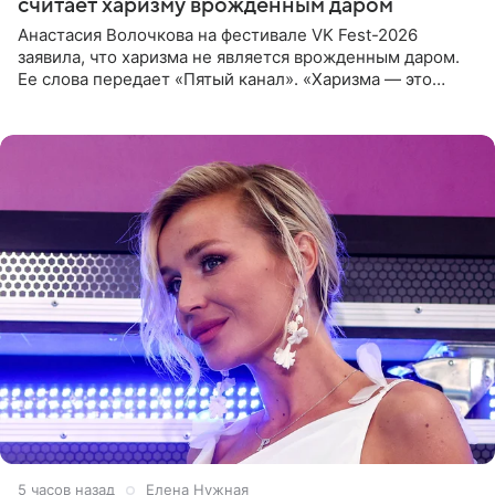
считает харизму врожденным даром
Анастасия Волочкова на фестивале VK Fest-2026
заявила, что харизма не является врожденным даром.
Ее слова передает «Пятый канал». «Харизма — это
отчасти все-таки приобретенное качество, а не
врожденное, потому
5 часов назад
Елена Нужная