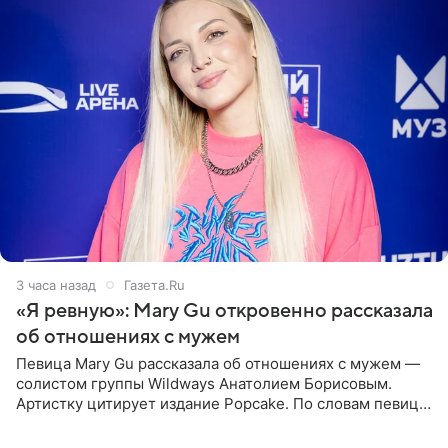
3 часа назад
Газета.Ru
«Я ревную»: Mary Gu откровенно рассказала
об отношениях с мужем
Певица Mary Gu рассказала об отношениях с мужем —
солистом группы Wildways Анатолием Борисовым.
Артистку цитирует издание Popcake. По словам певицы,
залог любви — это принять недостатки другого
человека. Также