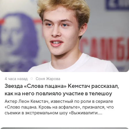
4 часа назад
Соня Жарова
Звезда «Слова пацана» Кемстач рассказал,
как на него повлияло участие в телешоу
Актер Леон Кемстач, известный по роли в сериале
«Слово пацана. Кровь на асфальте», признался, что
съемки в экстремальном шоу «Выживалити.
Наследники» кардинально повлияли на его образ жизни.
Подробностями он