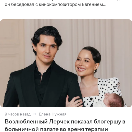
он беседовал с кинокомпозитором Евгением
Гальпериным, поделился личной историей о борьбе с
бронхиальной астмой в
9 часов назад
Елена Нужная
Возлюбленный Лерчек показал блогершу в
больничной палате во время терапии