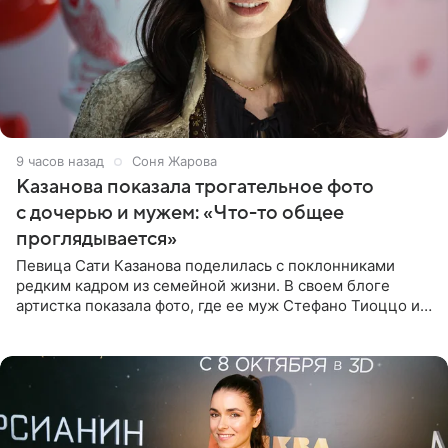
9 часов назад
Соня Жарова
Казанова показала трогательное фото
с дочерью и мужем: «Что-то общее
проглядывается»
Певица Сати Казанова поделилась с поклонниками
редким кадром из семейной жизни. В своем блоге
артистка показала фото, где ее муж Стефано Тиоццо и
их маленькая дочь спят рядом. На снимке отец и
малышка лежат в