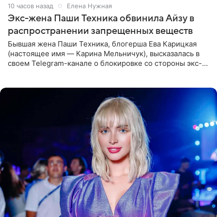
10 часов назад
Елена Нужная
Экс-жена Паши Техника обвинила Айзу в
распространении запрещенных веществ
Бывшая жена Паши Техника, блогерша Ева Карицкая
(настоящее имя — Карина Мельничук), высказалась в
своем Telegram-канале о блокировке со стороны экс-
супруги Гуфа Айзы-Лилуны Ай. Карицкая утверждает,
что ее