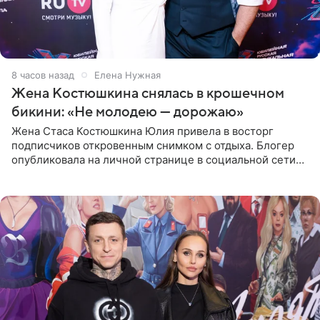
8 часов назад
Елена Нужная
Жена Костюшкина снялась в крошечном
бикини: «Не молодею — дорожаю»
Жена Стаса Костюшкина Юлия привела в восторг
подписчиков откровенным снимком с отдыха. Блогер
опубликовала на личной странице в социальной сети
фото в ярком бикини, позируя на пирсе во время отпуска
в Турции,