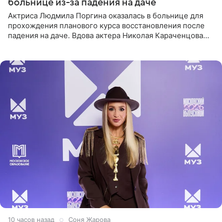
больнице из-за падения на даче
Актриса Людмила Поргина оказалась в больнице для
прохождения планового курса восстановления после
падения на даче. Вдова актера Николая Караченцова
рассказала об этом сайту MK.ru. Знаменитость получила
сильный
10 часов назад
Соня Жарова