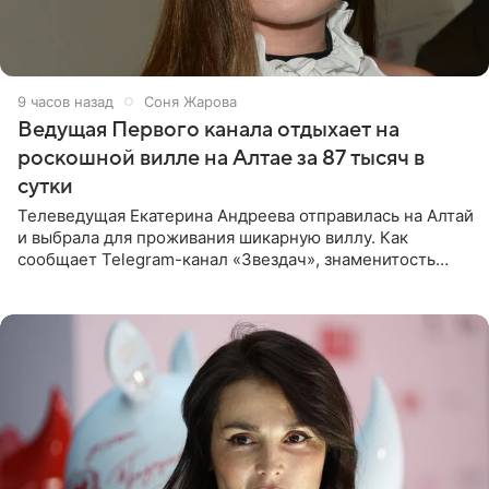
9 часов назад
Соня Жарова
Ведущая Первого канала отдыхает на
роскошной вилле на Алтае за 87 тысяч в
сутки
Телеведущая Екатерина Андреева отправилась на Алтай
и выбрала для проживания шикарную виллу. Как
сообщает Telegram-канал «Звездач», знаменитость
сняла двухэтажный дом, где ночь обходится минимум в
87 тысяч