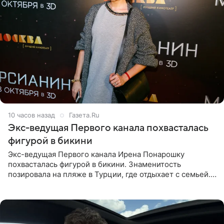
10 часов назад
Газета.Ru
Экс-ведущая Первого канала похвасталась
фигурой в бикини
Экс-ведущая Первого канала Ирена Понарошку
похвасталась фигурой в бикини. Знаменитость
позировала на пляже в Турции, где отдыхает с семьей.
Она поделилась кадрами с отдыха в Instagram (владелец
компания Meta