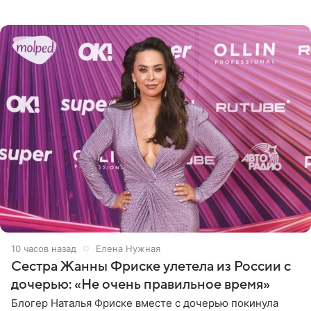
летний Мирон легко подхватил маму на руки и закружил
во
10 часов назад
Елена Нужная
Сестра Жанны Фриске улетела из России с
дочерью: «Не очень правильное время»
Блогер Наталья Фриске вместе с дочерью покинула