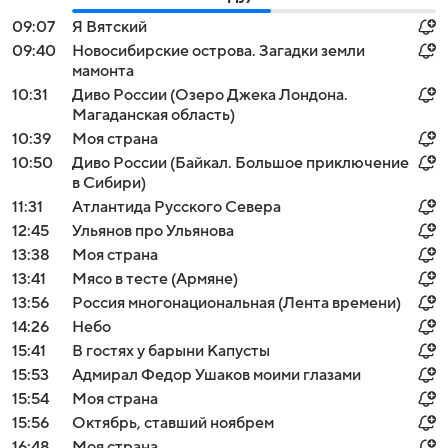
09:07
Я Вятский
09:40
Новосибирские острова. Загадки земли
мамонта
10:31
Диво России (Озеро Джека Лондона.
Магаданская область)
10:39
Моя страна
10:50
Диво России (Байкал. Большое приключение
в Сибири)
11:31
Атлантида Русского Севера
12:45
Ульянов про Ульянова
13:38
Моя страна
13:41
Мясо в тесте (Армяне)
13:56
Россия многонациональная (Лента времени)
14:26
Небо
15:41
В гостях у барыни Капусты
15:53
Адмирал Федор Ушаков моими глазами
15:54
Моя страна
15:56
Октябрь, ставший ноябрем
16:48
Моя страна