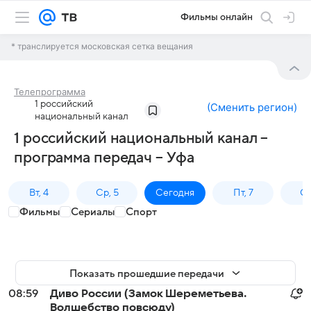
Фильмы онлайн
* транслируется московская сетка вещания
Телепрограмма
1 российский
(
Сменить регион
)
национальный канал
1 российский национальный канал –
программа передач – Уфа
Вт, 4
Ср, 5
Сегодня
Пт, 7
Сб
Фильмы
Сериалы
Спорт
Показать прошедшие передачи
08:59
Диво России (Замок Шереметьева.
Волшебство повсюду)