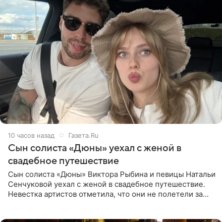
10 часов назад
Газета.Ru
Сын солиста «Дюны» уехал с женой в
свадебное путешествие
Сын солиста «Дюны» Виктора Рыбина и певицы Натальи
Сенчуковой уехал с женой в свадебное путешествие.
Невестка артистов отметила, что они не полетели за
границу, а выбрали для отдыха эко-комплекс в
Калужской