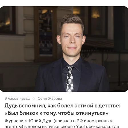
призналась, что на
9 часов назад
Соня Жарова
Дудь вспомнил, как болел астмой в детстве:
«Был близок к тому, чтобы откинуться»
Журналист Юрий Дудь (признан в РФ иностранным
агентом) в новом выпуске своего YouTube-канала, где