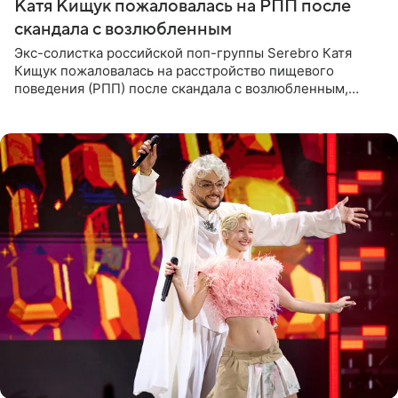
Катя Кищук пожаловалась на РПП после
скандала с возлюбленным
Экс-солистка российской поп-группы Serebro Катя
Кищук пожаловалась на расстройство пищевого
поведения (РПП) после скандала с возлюбленным,
популярным рэпером 9mice (настоящее имя — Сергей
Дмитриев).