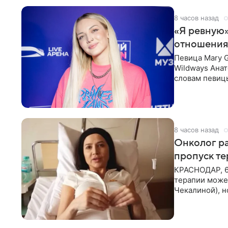
8 часов назад
«Я ревную»
отношения
Певица Mary 
Wildways Анат
словам певицы
человека. Та
8 часов назад
Онколог ра
пропуск т
КРАСНОДАР, 6
терапии может
Чекалиной), 
здоровью не к