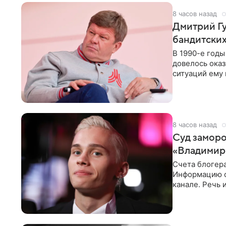
8 часов назад
Дмитрий Гу
бандитских
В 1990-е год
довелось оказ
ситуаций ему 
однако он
8 часов назад
Суд заморо
«Владимир
Счета блогер
Информацию о
канале. Речь 
разбирательст