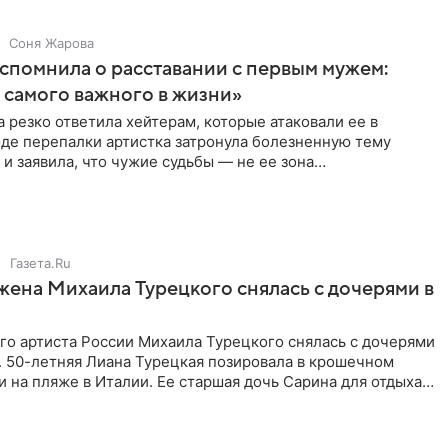
Соня Жарова
спомнила о расставании с первым мужем:
самого важного в жизни»
 резко ответила хейтерам, которые атаковали ее в
оде перепалки артистка затронула болезненную тему
 и заявила, что чужие судьбы — не ее зона
ти. От Валентина
Газета.Ru
жена Михаила Турецкого снялась с дочерями в
го артиста России Михаила Турецкого снялась с дочерями
. 50-летняя Лиана Турецкая позировала в крошечном
 на пляже в Италии. Ее старшая дочь Сарина для отдыха
о