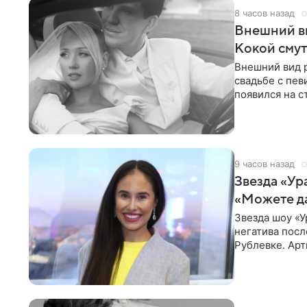
8 часов назад
Внешний ви
Кокой смут
Внешний вид 
свадьбе с пев
появился на с
признанной
9 часов назад
Звезда «Ур
«Можете д
Звезда шоу «У
негатива посл
Рублевке. Арт
реакция публ