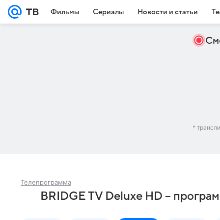
Фильмы
Сериалы
Новости и статьи
Те
См
* трансл
Телепрограмма
BRIDGE TV Deluxe HD – програм