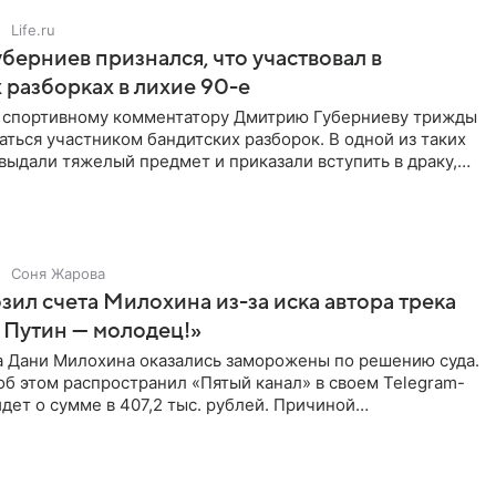
Life.ru
берниев признался, что участвовал в
 разборках в лихие 90-е
ы спортивному комментатору Дмитрию Губерниеву трижды
аться участником бандитских разборок. В одной из таких
выдали тяжелый предмет и приказали вступить в драку,
Соня Жарова
зил счета Милохина из-за иска автора трека
 Путин — молодец!»
а Дани Милохина оказались заморожены по решению суда.
б этом распространил «Пятый канал» в своем Telegram-
идет о сумме в 407,2 тыс. рублей. Причиной
ва стал