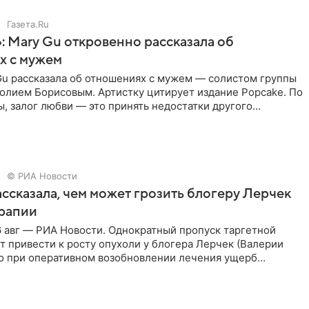
Газета.Ru
: Mary Gu откровенно рассказала об
х с мужем
Gu рассказала об отношениях с мужем — солистом группы
олием Борисовым. Артистку цитирует издание Popcake. По
, залог любви — это принять недостатки другого
кже
© РИА Новости
ссказала, чем может грозить блогеру Лерчек
ерапии
 авг — РИА Новости. Однократный пропуск таргетной
 привести к росту опухоли у блогера Лерчек (Валерии
но при оперативном возобновлении лечения ущерб
ритичен,