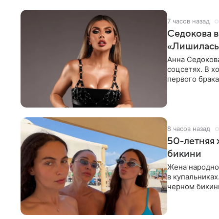
7 часов назад
Седокова в
«Лишилась 
Анна Седокова
соцсетях. В х
первого брака
ответственнос
8 часов назад
50-летняя 
бикини
Жена народно
в купальниках
черном бикини
выбрала банд