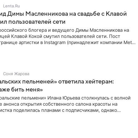
Lenta.Ru
д Димы Масленникова на свадьбе с Клавой
ил пользователей сети
российского блогера и ведущего Димы Масленникова на
ицей Клавой Кокой смутил пользователей сети. Пост
транице артистки в Instagram (принадлежит компании Meta,
Соня Жарова
альских пельменей» ответила хейтерам:
аже бить меня»
ральские пельмени» Илана Юрьева столкнулась с волной
е анонса открытия собственного салона красоты на
истка поделилась планами с подписчиками, однако
ики