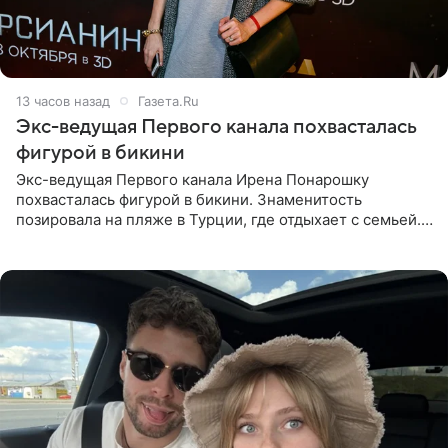
13 часов назад
Газета.Ru
Экс-ведущая Первого канала похвасталась
фигурой в бикини
Экс-ведущая Первого канала Ирена Понарошку
похвасталась фигурой в бикини. Знаменитость
позировала на пляже в Турции, где отдыхает с семьей.
Она поделилась кадрами с отдыха в Instagram (владелец
компания Meta