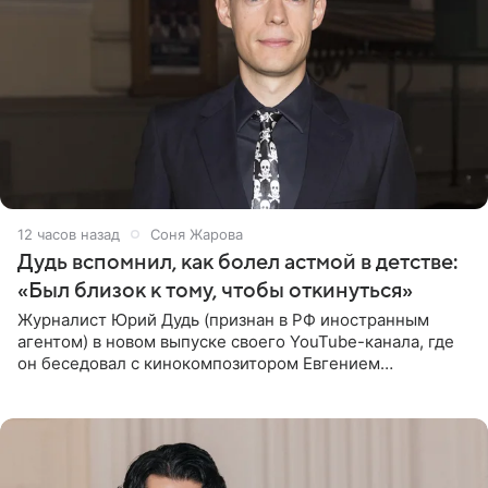
12 часов назад
Соня Жарова
Дудь вспомнил, как болел астмой в детстве:
«Был близок к тому, чтобы откинуться»
Журналист Юрий Дудь (признан в РФ иностранным
агентом) в новом выпуске своего YouTube-канала, где
он беседовал с кинокомпозитором Евгением
Гальпериным, поделился личной историей о борьбе с
бронхиальной астмой в