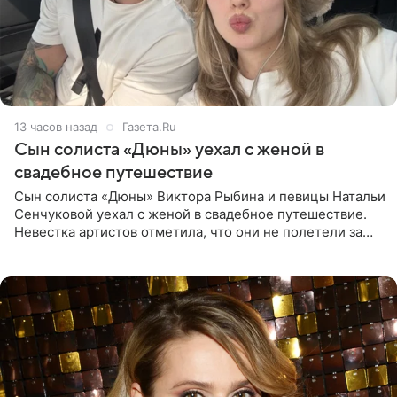
13 часов назад
Газета.Ru
Сын солиста «Дюны» уехал с женой в
свадебное путешествие
Сын солиста «Дюны» Виктора Рыбина и певицы Натальи
Сенчуковой уехал с женой в свадебное путешествие.
Невестка артистов отметила, что они не полетели за
границу, а выбрали для отдыха эко-комплекс в
Калужской