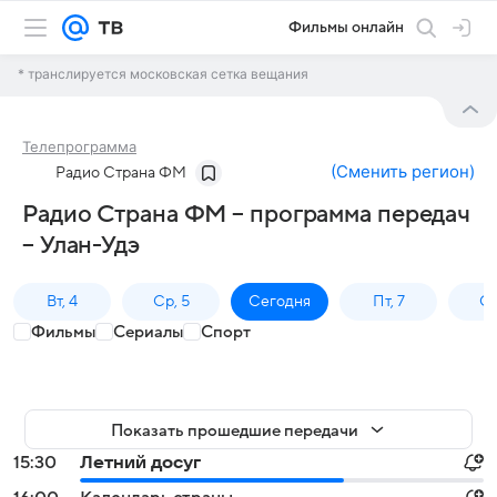
Фильмы онлайн
* транслируется московская сетка вещания
Телепрограмма
(
Сменить регион
)
Радио Страна ФМ
Радио Страна ФМ – программа передач
– Улан-Удэ
Вт, 4
Ср, 5
Сегодня
Пт, 7
Сб
Фильмы
Сериалы
Спорт
Показать прошедшие передачи
15:30
Летний досуг