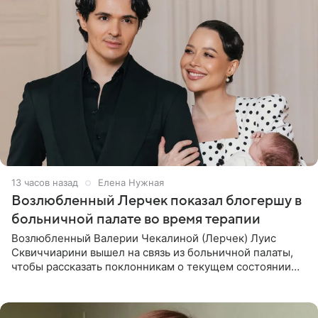
13 часов назад
Елена Нужная
Возлюбленный Лерчек показал блогершу в
больничной палате во время терапии
Возлюбленный Валерии Чекалиной (Лерчек) Луис
Сквиччиарини вышел на связь из больничной палаты,
чтобы рассказать поклонникам о текущем состоянии
блогерши. Он подтвердил, что основной курс
химиотерапии позади, но