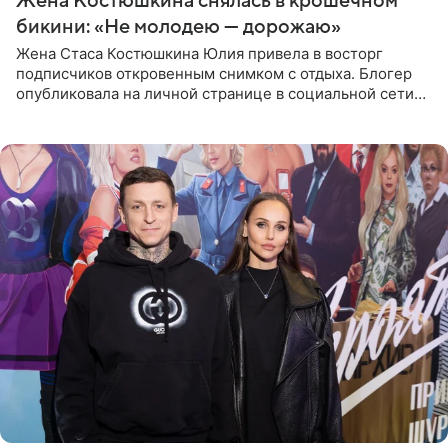
Жена Костюшкина снялась в крошечном
бикини: «Не молодею — дорожаю»
Жена Стаса Костюшкина Юлия привела в восторг
подписчиков откровенным снимком с отдыха. Блогер
опубликовала на личной странице в социальной сети
фото в ярком бикини, позируя на пирсе во время отпуска
в Турции,