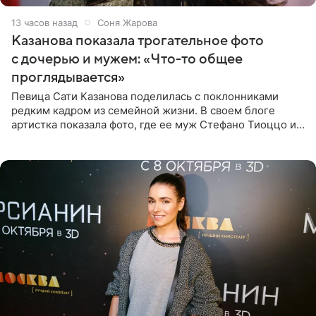
13 часов назад
Соня Жарова
Казанова показала трогательное фото
с дочерью и мужем: «Что-то общее
проглядывается»
Певица Сати Казанова поделилась с поклонниками
редким кадром из семейной жизни. В своем блоге
артистка показала фото, где ее муж Стефано Тиоццо и
их маленькая дочь спят рядом. На снимке отец и
малышка лежат в