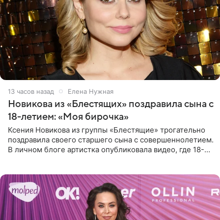
13 часов назад
Елена Нужная
Новикова из «Блестящих» поздравила сына с
18-летием: «Моя бирочка»
Ксения Новикова из группы «Блестящие» трогательно
поздравила своего старшего сына с совершеннолетием.
В личном блоге артистка опубликовала видео, где 18-
летний Мирон легко подхватил маму на руки и закружил
во