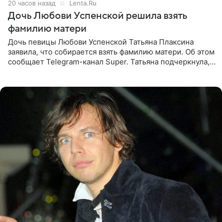
20 часов назад
Lenta.Ru
Дочь Любови Успенской решила взять
фамилию матери
Дочь певицы Любови Успенской Татьяна Плаксина
заявила, что собирается взять фамилию матери. Об этом
сообщает Telegram-канал Super. Татьяна подчеркнула,
что приняла решение о смене фамилии, поскольку
именно от