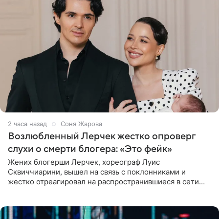
2 часа назад
Соня Жарова
Возлюбленный Лерчек жестко опроверг
слухи о смерти блогера: «Это фейк»
Жених блогерши Лерчек, хореограф Луис
Сквиччиарини, вышел на связь с поклонниками и
жестко отреагировал на распространившиеся в сети
слухи о смерти Валерии Чекалиной. «Это фейк! Я в
шоке, что такие люди