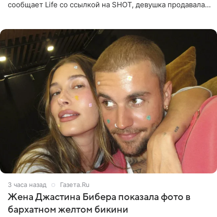
сообщает Life со ссылкой на SHOT, девушка продавала
поддельные туры на концерт группы в Пусане. По
данным издания,
3 часа назад
Газета.Ru
Жена Джастина Бибера показала фото в
бархатном желтом бикини