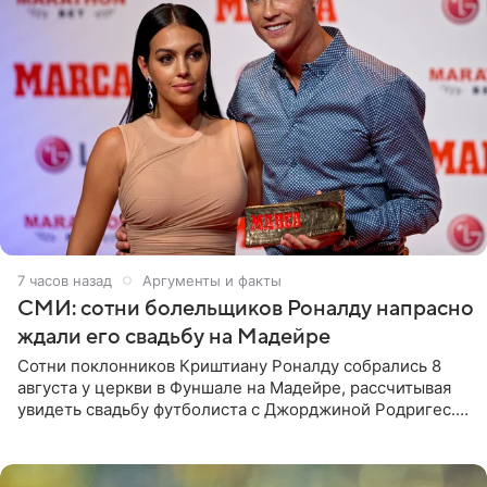
7 часов назад
Аргументы и факты
СМИ: сотни болельщиков Роналду напрасно
ждали его свадьбу на Мадейре
Сотни поклонников Криштиану Роналду собрались 8
августа у церкви в Фуншале на Мадейре, рассчитывая
увидеть свадьбу футболиста с Джорджиной Родригес.
Однако знаменитая пара на церемонии не появилась —
вместо них