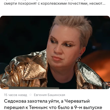
смерти похоронят с королевскими почестями, несмотря
на лишение всех титулов, сообщает Daily Mail со
ссылкой на
15 часов назад
Евгения Башинская
Седокова захотела уйти, а Череватый
перешел к Темным: что было в 9-м выпуске