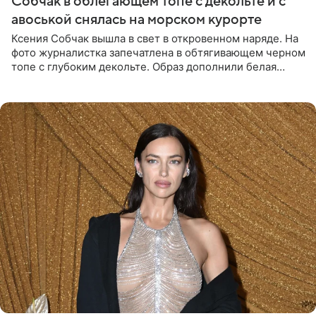
Собчак в облегающем топе с декольте и с
авоськой снялась на морском курорте
Ксения Собчак вышла в свет в откровенном наряде. На
фото журналистка запечатлена в обтягивающем черном
топе с глубоким декольте. Образ дополнили белая
юбка-миди, вьетнамки на платформе и соломенная
шляпа.