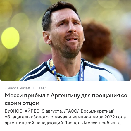
7 часов назад
ТАСС
Месси прибыл в Аргентину для прощания со
своим отцом
БУЭНОС-АЙРЕС, 9 августа. /ТАСС/. Восьмикратный
обладатель «Золотого мяча» и чемпион мира 2022 года
аргентинский нападающий Лионель Месси прибыл в
Аргентину для участия в церемонии прощания со своим