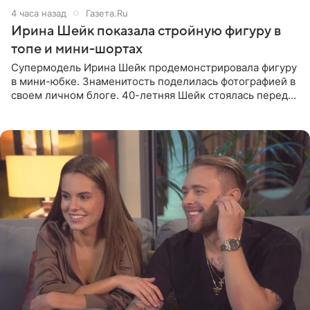
4 часа назад
Газета.Ru
Ирина Шейк показала стройную фигуру в
топе и мини-шортах
Супермодель Ирина Шейк продемонстрировала фигуру
в мини-юбке. Знаменитость поделилась фотографией в
своем личном блоге. 40-летняя Шейк стоялась перед
зеркалом в черном топе с кружевом, который
дополнила