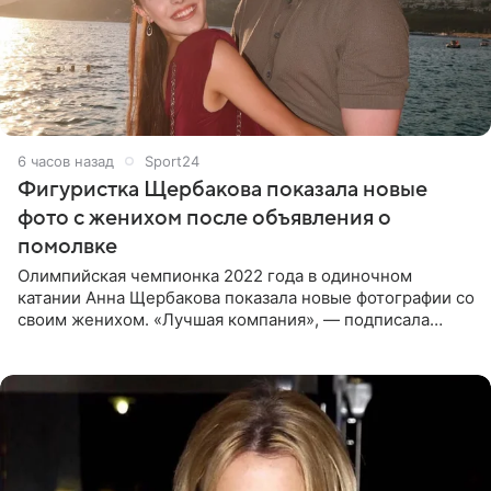
6 часов назад
Sport24
Фигуристка Щербакова показала новые
фото с женихом после объявления о
помолвке
Олимпийская чемпионка 2022 года в одиночном
катании Анна Щербакова показала новые фотографии со
своим женихом. «Лучшая компания», — подписала
снимки звезда льда. Напомним, 19 июля Щербакова
объявила о помолвке.