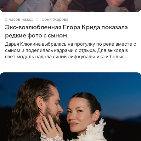
5 часов назад
Соня Жарова
Экс-возлюбленная Егора Крида показала
редкие фото с сыном
Дарья Клюкина выбралась на прогулку по реке вместе с
сыном и поделилась кадрами с отдыха. Для выхода в
свет модель надела синий лиф купальника и белые
шорты, дополнив образ солнцезащитными очками.
Волосы