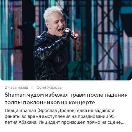
2 часа назад
Соня Жарова
Shaman чудом избежал травм после падения
толпы поклонников на концерте
Певца Shaman (Ярослав Дронов) едва не задавили
фанаты во время выступления на праздновании 95-
летия Абакана. Инцидент произошел прямо на сцене,
подробности сообщает «Абзац». Толпа поклонников