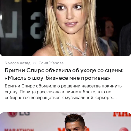
6 часов назад
Соня Жарова
Бритни Спирс объявила об уходе со сцены:
«Мысль о шоу-бизнесе мне противна»
Бритни Спирс объявила о решении навсегда покинуть
сцену. Певица рассказала в личном блоге, что не
собирается возвращаться к музыкальной карьере.
Артистка призналась: одна только мысль о возвращении
в шоу-бизнес