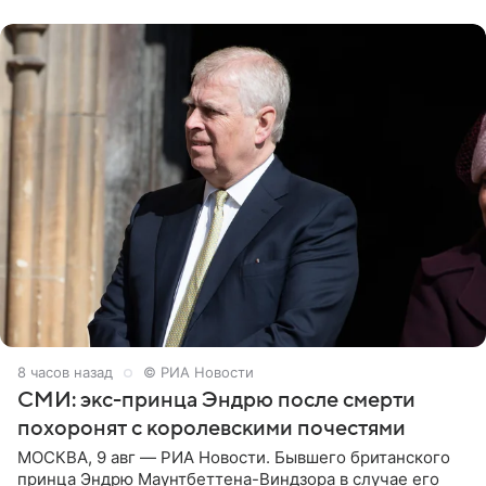
отцом. Об
8 часов назад
© РИА Новости
СМИ: экс-принца Эндрю после смерти
похоронят с королевскими почестями
МОСКВА, 9 авг — РИА Новости. Бывшего британского
принца Эндрю Маунтбеттена-Виндзора в случае его