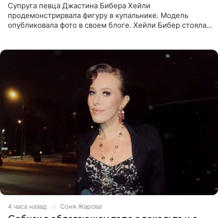
Супруга певца Джастина Бибера Хейли
продемонстрирвала фигуру в купальнике. Модель
опубликовала фото в своем блоге. Хейли Бибер стояла
перед зеркалом в желтом крошечном бархатном
бикини, которое дополнила
4 часа назад
Соня Жарова