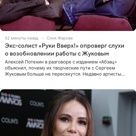
52 минуты назад
Соня Жарова
Экс-солист «Руки Вверх!» опроверг слухи
о возобновлении работы с Жуковым
Алексей Потехин в разговоре с изданием «Абзац»
объяснил, почему их творческие пути с Сергеем
Жуковым больше не пересекутся. Недавно артисты
воссоединились на большом концерте «30 нам уже!»,
который прошел в