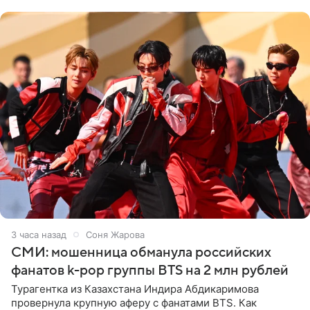
навалилась на
3 часа назад
Соня Жарова
СМИ: мошенница обманула российских
фанатов k-pop группы BTS на 2 млн рублей
Турагентка из Казахстана Индира Абдикаримова
провернула крупную аферу с фанатами BTS. Как