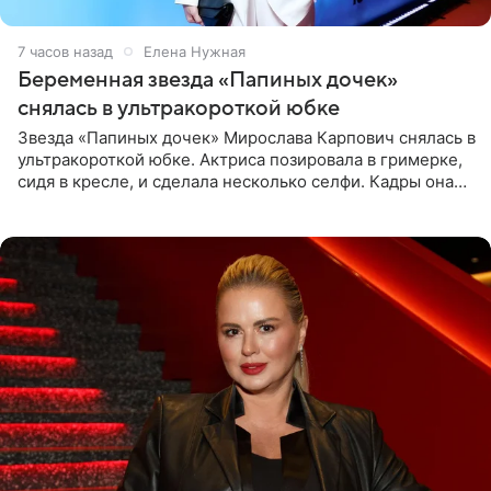
7 часов назад
Елена Нужная
Беременная звезда «Папиных дочек»
снялась в ультракороткой юбке
Звезда «Папиных дочек» Мирослава Карпович снялась в
ультракороткой юбке. Актриса позировала в гримерке,
сидя в кресле, и сделала несколько селфи. Кадры она
опубликовала на личной странице в социальной сети.