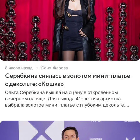
8 часов назад
Соня Жарова
Серябкина снялась в золотом мини-платье
с декольте: «Кошка»
Ольга Серябкина вышла на сцену в откровенном
вечернем наряде. Для выхода 41-летняя артистка
выбрала золотое мини-платье с глубоким декольте.
Дополнением к образу стали бежевые мюли. Стилисты
выпрямили волосы