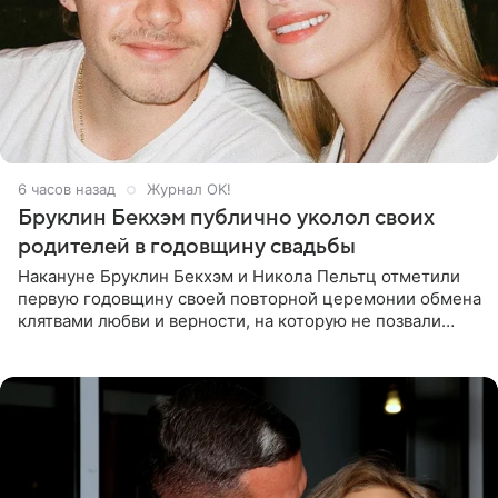
6 часов назад
Журнал OK!
Бруклин Бекхэм публично уколол своих
родителей в годовщину свадьбы
Накануне Бруклин Бекхэм и Никола Пельтц отметили
первую годовщину своей повторной церемонии обмена
клятвами любви и верности, на которую не позвали
никого из клана Бекхэм. По словам инсайдеров, пара
считает это