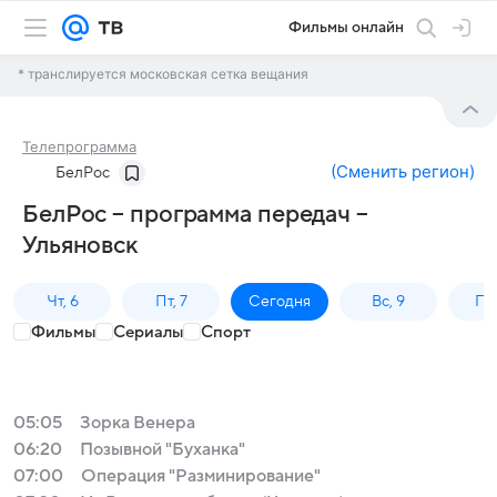
Фильмы онлайн
* транслируется московская сетка вещания
Телепрограмма
(
Сменить регион
)
БелРос
БелРос – программа передач –
Ульяновск
Чт, 6
Пт, 7
Сегодня
Вс, 9
Пн,
Фильмы
Сериалы
Спорт
05:05
Зорка Венера
06:20
Позывной "Буханка"
07:00
Операция "Разминирование"