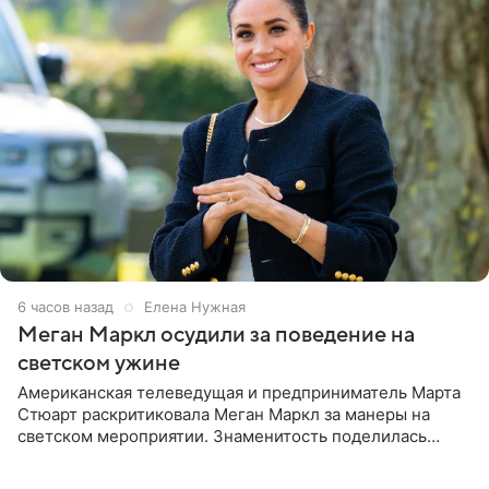
6 часов назад
Елена Нужная
Меган Маркл осудили за поведение на
светском ужине
Американская телеведущая и предприниматель Марта
Стюарт раскритиковала Меган Маркл за манеры на
светском мероприятии. Знаменитость поделилась
деталями личной встречи с герцогиней Сассекской,
пишет PageSix. По