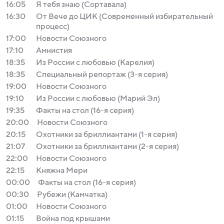
16:05
Я тебя знаю (Сортавала)
16:30
От Вече до ЦИК (Современный избирательный
процесс)
17:00
Новости Союзного
17:10
Амнистия
18:35
Из России с любовью (Карелия)
18:35
Специальный репортаж (3-я серия)
19:00
Новости Союзного
19:10
Из России с любовью (Марий Эл)
19:35
Факты на стол (16-я серия)
20:00
Новости Союзного
20:15
Охотники за бриллиантами (1-я серия)
21:07
Охотники за бриллиантами (2-я серия)
22:00
Новости Союзного
22:15
Княжна Мери
00:00
Факты на стол (16-я серия)
00:30
Рубежи (Камчатка)
01:00
Новости Союзного
01:15
Война под крышами