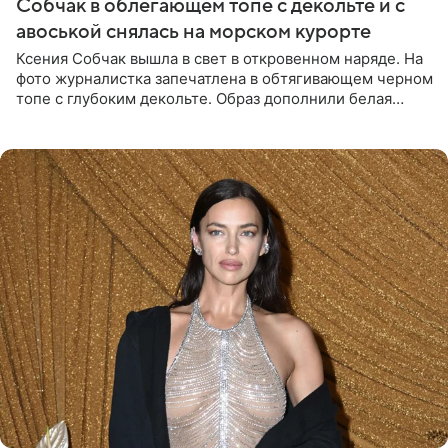
Собчак в облегающем топе с декольте и с
авоськой снялась на морском курорте
Ксения Собчак вышла в свет в откровенном наряде. На
фото журналистка запечатлена в обтягивающем черном
топе с глубоким декольте. Образ дополнили белая
юбка-миди, вьетнамки на платформе и соломенная
шляпа.