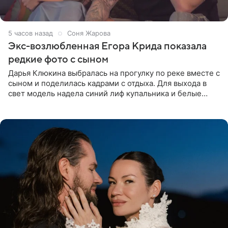
5 часов назад
Соня Жарова
Экс-возлюбленная Егора Крида показала
редкие фото с сыном
Дарья Клюкина выбралась на прогулку по реке вместе с
сыном и поделилась кадрами с отдыха. Для выхода в
свет модель надела синий лиф купальника и белые
шорты, дополнив образ солнцезащитными очками.
Волосы