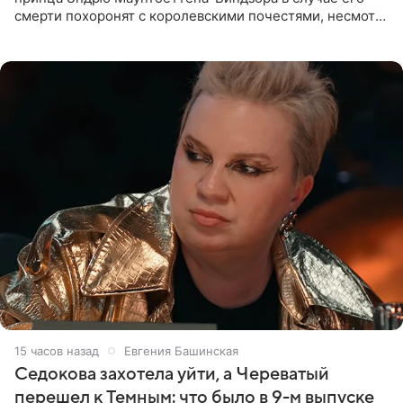
смерти похоронят с королевскими почестями, несмотря
на лишение всех титулов, сообщает Daily Mail со
ссылкой на
15 часов назад
Евгения Башинская
Седокова захотела уйти, а Череватый
перешел к Темным: что было в 9-м выпуске