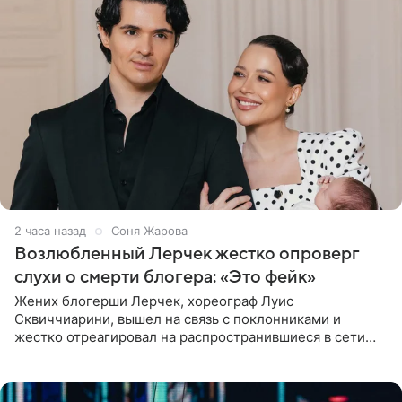
2 часа назад
Соня Жарова
Возлюбленный Лерчек жестко опроверг
слухи о смерти блогера: «Это фейк»
Жених блогерши Лерчек, хореограф Луис
Сквиччиарини, вышел на связь с поклонниками и
жестко отреагировал на распространившиеся в сети
слухи о смерти Валерии Чекалиной. «Это фейк! Я в
шоке, что такие люди