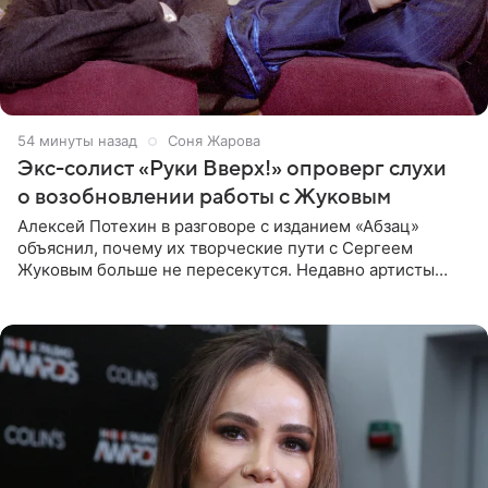
54 минуты назад
Соня Жарова
Экс-солист «Руки Вверх!» опроверг слухи
о возобновлении работы с Жуковым
Алексей Потехин в разговоре с изданием «Абзац»
объяснил, почему их творческие пути с Сергеем
Жуковым больше не пересекутся. Недавно артисты
воссоединились на большом концерте «30 нам уже!»,
который прошел в