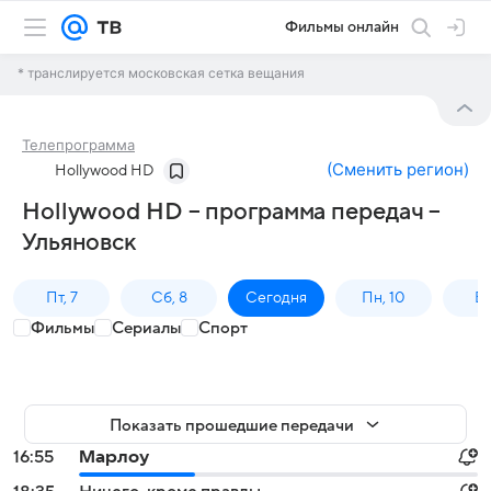
Фильмы онлайн
* транслируется московская сетка вещания
Телепрограмма
(
Сменить регион
)
Hollywood HD
Hollywood HD – программа передач –
Ульяновск
Пт, 7
Сб, 8
Сегодня
Пн, 10
Вт,
Фильмы
Сериалы
Спорт
Показать прошедшие передачи
16:55
Марлоу