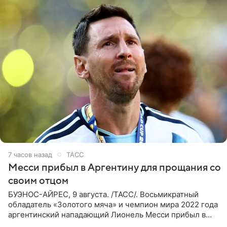
7 часов назад
ТАСС
Месси прибыл в Аргентину для прощания со
своим отцом
БУЭНОС-АЙРЕС, 9 августа. /ТАСС/. Восьмикратный
обладатель «Золотого мяча» и чемпион мира 2022 года
аргентинский нападающий Лионель Месси прибыл в
Аргентину для участия в церемонии прощания со своим