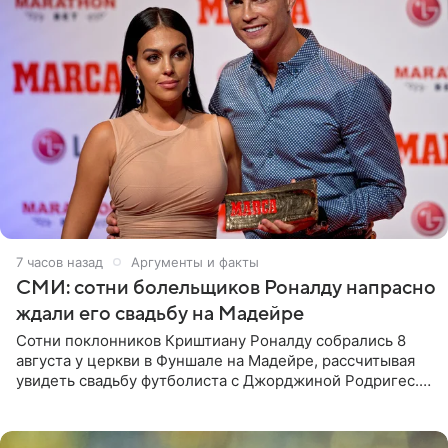
7 часов назад
Аргументы и факты
СМИ: сотни болельщиков Роналду напрасно
ждали его свадьбу на Мадейре
Сотни поклонников Криштиану Роналду собрались 8
августа у церкви в Фуншале на Мадейре, рассчитывая
увидеть свадьбу футболиста с Джорджиной Родригес.
Однако знаменитая пара на церемонии не появилась —
вместо них