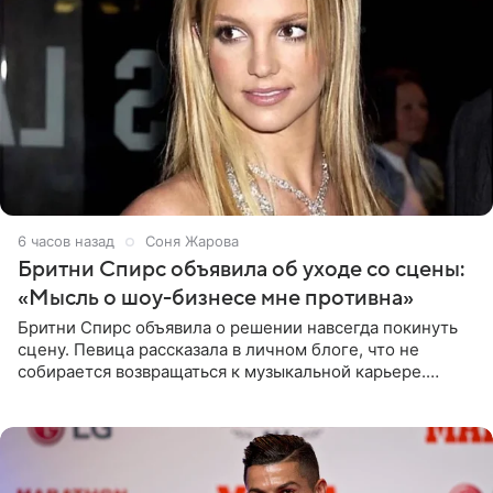
6 часов назад
Соня Жарова
Бритни Спирс объявила об уходе со сцены:
«Мысль о шоу-бизнесе мне противна»
Бритни Спирс объявила о решении навсегда покинуть
сцену. Певица рассказала в личном блоге, что не
собирается возвращаться к музыкальной карьере.
Артистка призналась: одна только мысль о возвращении
в шоу-бизнес