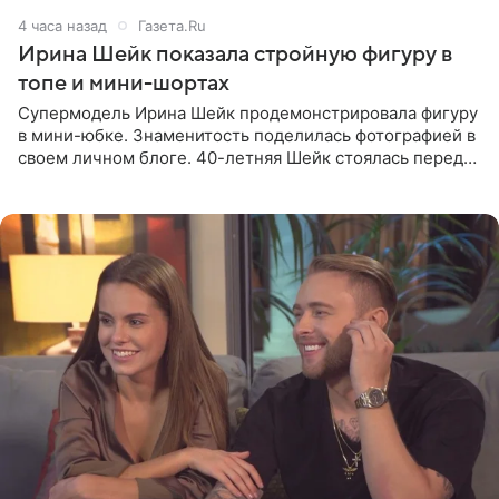
4 часа назад
Газета.Ru
Ирина Шейк показала стройную фигуру в
топе и мини-шортах
Супермодель Ирина Шейк продемонстрировала фигуру
в мини-юбке. Знаменитость поделилась фотографией в
своем личном блоге. 40-летняя Шейк стоялась перед
зеркалом в черном топе с кружевом, который
дополнила