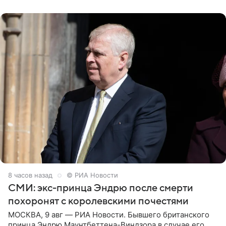
отцом. Об
8 часов назад
© РИА Новости
СМИ: экс-принца Эндрю после смерти
похоронят с королевскими почестями
МОСКВА, 9 авг — РИА Новости. Бывшего британского
принца Эндрю Маунтбеттена-Виндзора в случае его