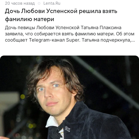
20 часов назад
Lenta.Ru
Дочь Любови Успенской решила взять
фамилию матери
Дочь певицы Любови Успенской Татьяна Плаксина
заявила, что собирается взять фамилию матери. Об этом
сообщает Telegram-канал Super. Татьяна подчеркнула,
что приняла решение о смене фамилии, поскольку
именно от