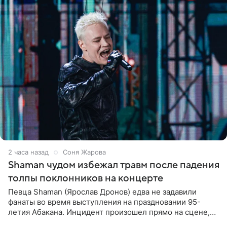
2 часа назад
Соня Жарова
Shaman чудом избежал травм после падения
толпы поклонников на концерте
Певца Shaman (Ярослав Дронов) едва не задавили
фанаты во время выступления на праздновании 95-
летия Абакана. Инцидент произошел прямо на сцене,
подробности сообщает «Абзац». Толпа поклонников