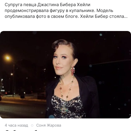
Супруга певца Джастина Бибера Хейли
продемонстрирвала фигуру в купальнике. Модель
опубликовала фото в своем блоге. Хейли Бибер стояла
перед зеркалом в желтом крошечном бархатном
бикини, которое дополнила
4 часа назад
Соня Жарова