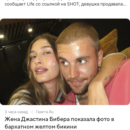
сообщает Life со ссылкой на SHOT, девушка продавала
поддельные туры на концерт группы в Пусане. По
данным издания,
3 часа назад
Газета.Ru
Жена Джастина Бибера показала фото в
бархатном желтом бикини