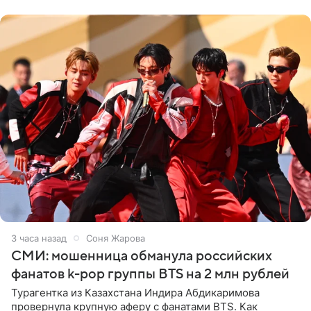
навалилась на
3 часа назад
Соня Жарова
СМИ: мошенница обманула российских
фанатов k-pop группы BTS на 2 млн рублей
Турагентка из Казахстана Индира Абдикаримова
провернула крупную аферу с фанатами BTS. Как