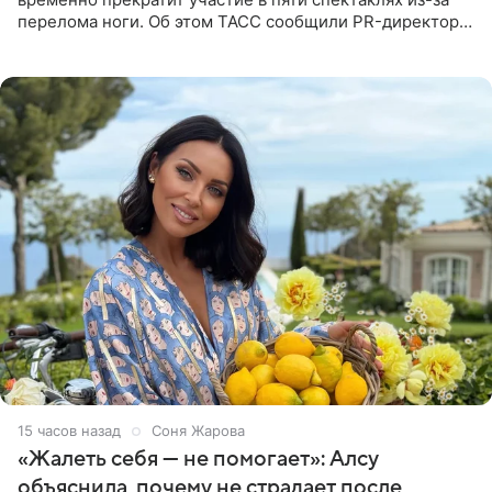
перелома ноги. Об этом ТАСС сообщили PR-директор
артистки Станислав Влайку и пресс-атташе
Московского
15 часов назад
Соня Жарова
«Жалеть себя — не помогает»: Алсу
объяснила, почему не страдает после