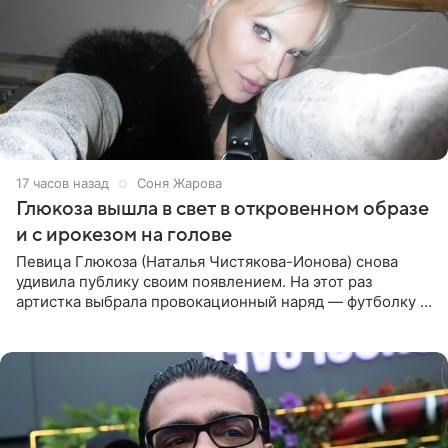
17 часов назад
Соня Жарова
Глюкоза вышла в свет в откровенном образе
и с ирокезом на голове
Певица Глюкоза (Наталья Чистякова-Ионова) снова
удивила публику своим появлением. На этот раз
артистка выбрала провокационный наряд — футболку с
принтом, имитирующим полуобнаженную грудь. Свой
образ Глюкоза