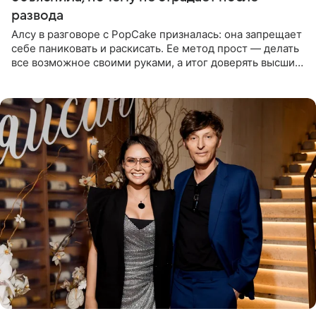
развода
Алсу в разговоре с PopCake призналась: она запрещает
себе паниковать и раскисать. Ее метод прост — делать
все возможное своими руками, а итог доверять высшим
силам. Певица утверждает, что истерики и потеря