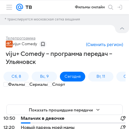
Фильмы онлайн
* транслируется московская сетка вещания
Телепрограмма
viju+ Comedy
(
Сменить регион
)
viju+ Comedy – программа передач –
Ульяновск
Сб, 8
Вс, 9
Сегодня
Вт, 11
Ср,
Фильмы
Сериалы
Спорт
Показать прошедшие передачи
10:50
Мальчик в девочке
12:20
Новый парень моей мамы