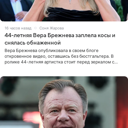
16 часов назад
Соня Жарова
44-летняя Вера Брежнева заплела косы и
снялась обнаженной
Вера Брежнева опубликовала в своем блоге
откровенное видео, оставшись без бюстгальтера. В
ролике 44-летняя артистка стоит перед зеркалом с
обнаженной грудью. Волосы певица собрала в косы и
надела головной убор.