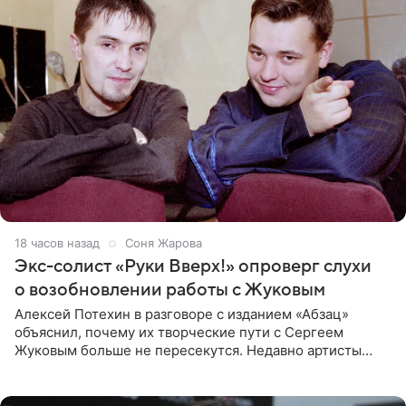
18 часов назад
Соня Жарова
Экс-солист «Руки Вверх!» опроверг слухи
о возобновлении работы с Жуковым
Алексей Потехин в разговоре с изданием «Абзац»
объяснил, почему их творческие пути с Сергеем
Жуковым больше не пересекутся. Недавно артисты
воссоединились на большом концерте «30 нам уже!»,
который прошел в