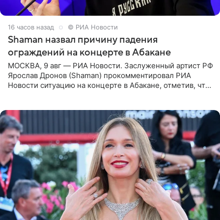
16 часов назад
© РИА Новости
Shaman назвал причину падения
ограждений на концерте в Абакане
МОСКВА, 9 авг — РИА Новости. Заслуженный артист РФ
Ярослав Дронов (Shaman) прокомментировал РИА
Новости ситуацию на концерте в Абакане, отметив, что
во время исполнения песни «Братья-славяне» он
обменивался