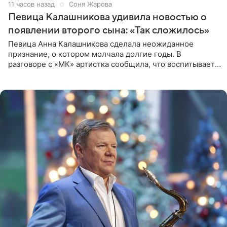
11 часов назад
Соня Жарова
Певица Калашникова удивила новостью о
появлении второго сына: «Так сложилось»
Певица Анна Калашникова сделала неожиданное
признание, о котором молчала долгие годы. В
разговоре с «МК» артистка сообщила, что воспитывает
не одного, а сразу двух сыновей. «На самом деле я
всегда мечтала, что