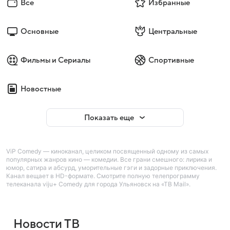
Все
Избранные
Основные
Центральные
Фильмы и Сериалы
Спортивные
Новостные
Показать еще
ViP Comedy — киноканал, целиком посвященный одному из самых
популярных жанров кино — комедии. Все грани смешного: лирика и
юмор, сатира и абсурд, уморительные гэги и задорные приключения.
Канал вещает в HD-формате. Смотрите полную телепрограмму
телеканала viju+ Comedy для города Ульяновск на «ТВ Mail».
Новости ТВ