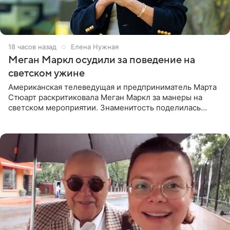
18 часов назад
Елена Нужная
Меган Маркл осудили за поведение на
светском ужине
Американская телеведущая и предприниматель Марта
Стюарт раскритиковала Меган Маркл за манеры на
светском мероприятии. Знаменитость поделилась
деталями личной встречи с герцогиней Сассекской,
пишет PageSix. По