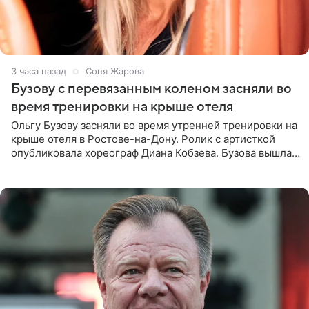
3 часа назад
Соня Жарова
Бузову с перевязанным коленом засняли во
время тренировки на крыше отеля
Ольгу Бузову засняли во время утренней тренировки на
крыше отеля в Ростове-на-Дону. Ролик с артисткой
опубликовала хореограф Диана Кобзева. Бузова вышла
на занятие спортом в 32-градусную жару ранним утром,