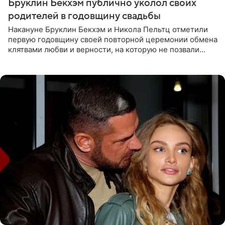
Бруклин Бекхэм публично уколол своих
родителей в годовщину свадьбы
Накануне Бруклин Бекхэм и Никола Пельтц отметили
первую годовщину своей повторной церемонии обмена
клятвами любви и верности, на которую не позвали
никого из клана Бекхэм. По словам инсайдеров, пара
считает это