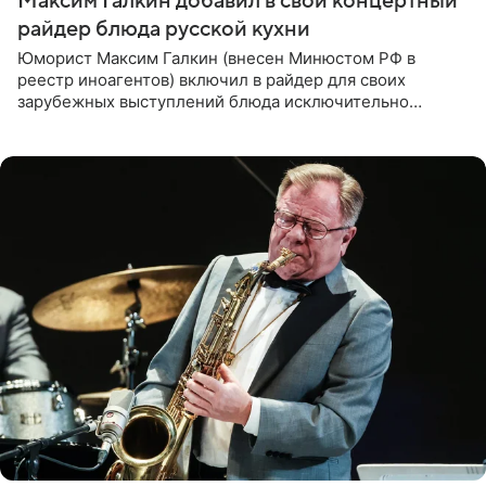
Максим Галкин добавил в свой концертный
райдер блюда русской кухни
Юморист Максим Галкин (внесен Минюстом РФ в
реестр иноагентов) включил в райдер для своих
зарубежных выступлений блюда исключительно
русской кухни. Об этом сообщает РИА Новости.
Согласно документу, в гримерную