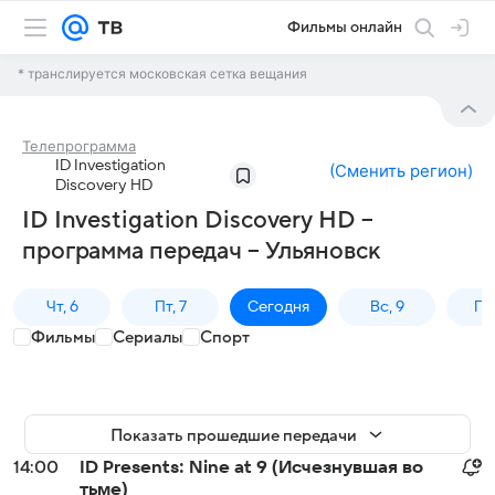
Фильмы онлайн
* транслируется московская сетка вещания
Телепрограмма
ID Investigation
(
Сменить регион
)
Discovery HD
ID Investigation Discovery HD –
программа передач – Ульяновск
Чт, 6
Пт, 7
Сегодня
Вс, 9
Пн,
Фильмы
Сериалы
Спорт
Показать прошедшие передачи
14:00
ID Presents: Nine at 9 (Исчезнувшая во
тьме)