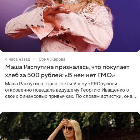
4 часа назад
Соня Жарова
Маша Распутина призналась, что покупает
хлеб за 500 рублей: «В нем нет ГМО»
Маша Распутина стала гостьей шоу «PROпуск» и
откровенно поведала ведущему Георгию Иващенко о
своих финансовых привычках. По словам артистки, она
давно перестала следить за тратами и может позволить
себе жить,