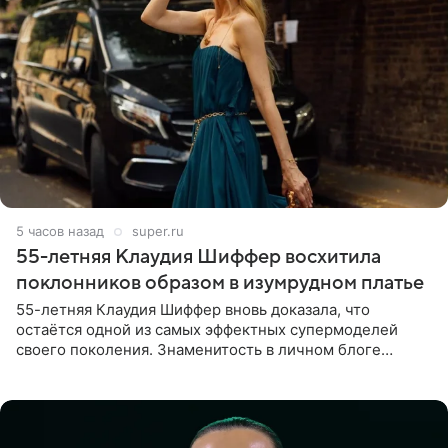
5 часов назад
super.ru
55-летняя Клаудия Шиффер восхитила
поклонников образом в изумрудном платье
55-летняя Клаудия Шиффер вновь доказала, что
остаётся одной из самых эффектных супермоделей
своего поколения. Знаменитость в личном блоге
поделилась фотографиями с недавней свадьбы, где
появилась в роли гостьи,