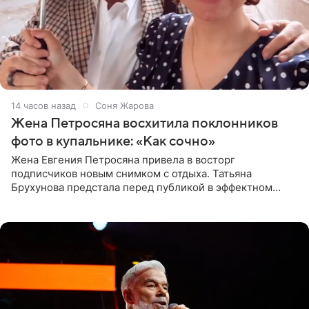
14 часов назад
Соня Жарова
Жена Петросяна восхитила поклонников
фото в купальнике: «Как сочно»
Жена Евгения Петросяна привела в восторг
подписчиков новым снимком с отдыха. Татьяна
Брухунова предстала перед публикой в эффектном
черно-сиреневом монокини, позируя прямо в бассейне.
«Ох, как сочно», «Татьяна,