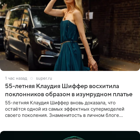
1 час назад
super.ru
55-летняя Клаудия Шиффер восхитила
поклонников образом в изумрудном платье
55-летняя Клаудия Шиффер вновь доказала, что
остаётся одной из самых эффектных супермоделей
своего поколения. Знаменитость в личном блоге
поделилась фотографиями с недавней свадьбы, где
появилась в роли гостьи,