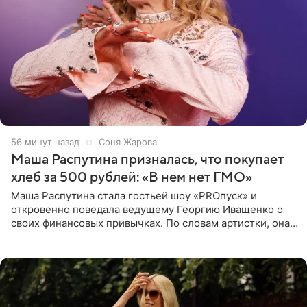
56 минут назад
Соня Жарова
Маша Распутина призналась, что покупает
хлеб за 500 рублей: «В нем нет ГМО»
Маша Распутина стала гостьей шоу «PROпуск» и
откровенно поведала ведущему Георгию Иващенко о
своих финансовых привычках. По словам артистки, она
давно перестала следить за тратами и может позволить
себе жить,