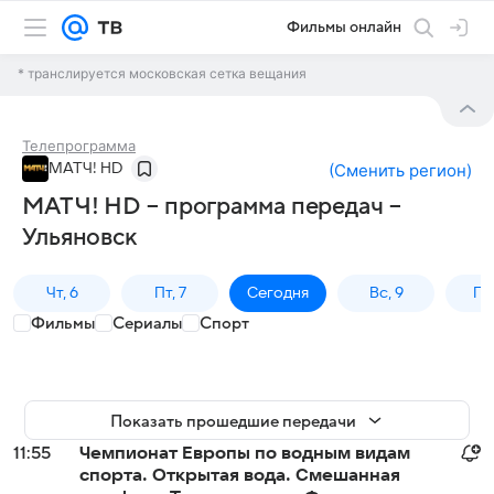
Фильмы онлайн
* транслируется московская сетка вещания
Телепрограмма
МАТЧ! HD
(
Сменить регион
)
МАТЧ! HD – программа передач –
Ульяновск
Чт, 6
Пт, 7
Сегодня
Вс, 9
Пн,
Фильмы
Сериалы
Спорт
Показать прошедшие передачи
11:55
Чемпионат Европы по водным видам
спорта. Открытая вода. Смешанная