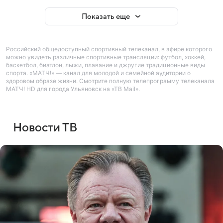
Показать еще
Российский общедоступный спортивный телеканал, в эфире которого
можно увидеть различные спортивные трансляции: футбол, хоккей,
баскетбол, биатлон, лыжи, плавание и джругие традиционные виды
спорта. «МАТЧ!» — канал для молодой и семейной аудитории о
здоровом образе жизни. Смотрите полную телепрограмму телеканала
МАТЧ! HD для города Ульяновск на «ТВ Mail».
Новости ТВ