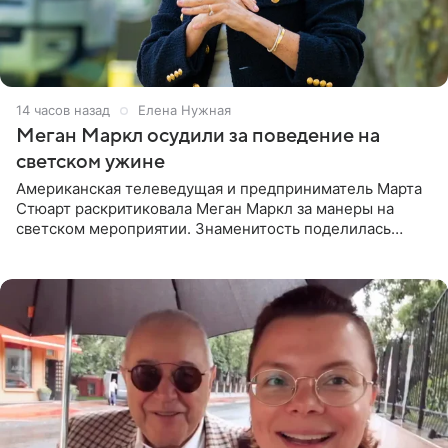
14 часов назад
Елена Нужная
Меган Маркл осудили за поведение на
светском ужине
Американская телеведущая и предприниматель Марта
Стюарт раскритиковала Меган Маркл за манеры на
светском мероприятии. Знаменитость поделилась
деталями личной встречи с герцогиней Сассекской,
пишет PageSix. По