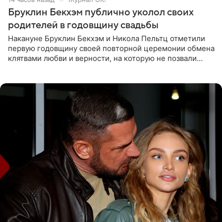
Бруклин Бекхэм публично уколол своих
родителей в годовщину свадьбы
Накануне Бруклин Бекхэм и Никола Пельтц отметили
первую годовщину своей повторной церемонии обмена
клятвами любви и верности, на которую не позвали
никого из клана Бекхэм. По словам инсайдеров, пара
считает это