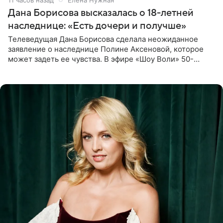
Дана Борисова высказалась о 18-летней
наследнице: «Есть дочери и получше»
Телеведущая Дана Борисова сделала неожиданное
заявление о наследнице Полине Аксеновой, которое
может задеть ее чувства. В эфире «Шоу Воли» 50-
летняя знаменитость откровенно призналась, что не
считает свою дочь