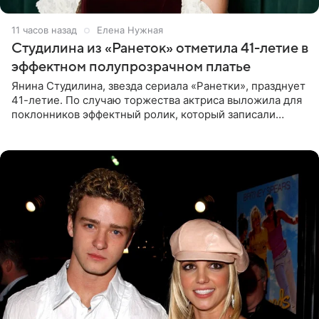
11 часов назад
Елена Нужная
Студилина из «Ранеток» отметила 41-летие в
эффектном полупрозрачном платье
Янина Студилина, звезда сериала «Ранетки», празднует
41-летие. По случаю торжества актриса выложила для
поклонников эффектный ролик, который записали
прошлой ночью. В кадре артистка предстала в
вечернем