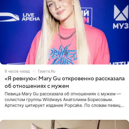
8 часов назад
Газета.Ru
«Я ревную»: Mary Gu откровенно рассказала
об отношениях с мужем
Певица Mary Gu рассказала об отношениях с мужем —
солистом группы Wildways Анатолием Борисовым.
Артистку цитирует издание Popcake. По словам певицы,
залог любви — это принять недостатки другого
человека. Также