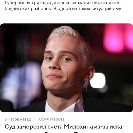
Губерниеву трижды довелось оказаться участником
бандитских разборок. В одной из таких ситуаций ему
выдали тяжелый предмет и приказали вступить в драку,
однако он
9 часов назад
Соня Жарова
Суд заморозил счета Милохина из-за иска