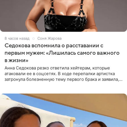
8 часов назад
Соня Жарова
Седокова вспомнила о расставании с
первым мужем: «Лишилась самого важного
в жизни»
Анна Седокова резко ответила хейтерам, которые
атаковали ее в соцсетях. В ходе перепалки артистка
затронула болезненную тему первого брака и заявила,
что чужие судьбы — не ее зона ответственности. От
Валентина