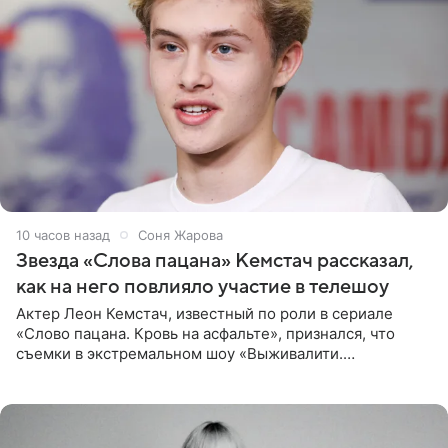
10 часов назад
Соня Жарова
Звезда «Слова пацана» Кемстач рассказал,
как на него повлияло участие в телешоу
Актер Леон Кемстач, известный по роли в сериале
«Слово пацана. Кровь на асфальте», признался, что
съемки в экстремальном шоу «Выживалити.
Наследники» кардинально повлияли на его образ жизни.
Подробностями он