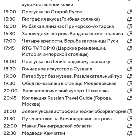
художественной ковки
15:00
Прогулка по Старой Руссе
15:30
География вкуса (Грибная солянка)
16:00
Рыбалка в лиманах Приморско-Ахтарска
16:30
Заповедные острова Кандалакшского залива
17:00
Четыре крепости. Борьба за границы Руси
17:45
RTG TV TOP10 (Царские резиденции.
История имперской столицы)
18:00
Прогулка по Ленинградскому зоопарку
18:30
Гончарное искусство в Суздале
19:00
Петербург без музеев. Развлекательный тур
19:30
Обед по-казачьи в станице Медведовская
20:00
Бальнеологический курорт Шмаковка
20:45
Коллекция Russian Travel Guide (Города.
Москва)
21:00
Зеленчукская астрофизическая обсерватория
21:30
Путешествие на Командорские острова
22:00
Маяки Ленинградской области
22:30
Медведи Камчатки